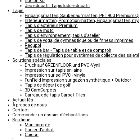
Illusion 3D
Jeu éducatif Tapis ludo-éducatif
Tapis
Eingangsmatten, Sauberlaufmatten, PET900 Premium Qu
Interieurmatten, Promotionmatten, Eingangsmatten, m
Tapis d'extérieur Premium
Tapis de moto
Tapis d'environnement, tapis d'atelier
Tapis de yoga, de gymnastique ou de fitness imprimés
Regupol
Tapis de bar - Tapis de table et de comptoir
Tapis de régulation pour systèmes de collecte des salet
Solutions spéciales
Druck auf GREENFLOOR und PVC-Vynil
Impression sur tapis en laine
Impression sur sol PVC - vinyle
FunField Impression sur gazon synthétique + Outdoor
Tapis de départ de golf
3D CamCarpets
Carreaux de tapis Carpet Tiles
Actualités
À propos de nous
Contact
Commander un dossier d'échantillons
Boutique
Mon compte
Panier d'achat
Caisse