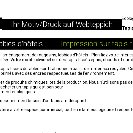
Impri
Écolo
Ihr Motiv/Druck auf Webteppich
Tapi
bies d'hôtels
Impression sur tapis t
 l'aménagement de magasins, lobbies d'hôtels - Planifiez votre intérie
lées Votre motif individuel sur des tapis tissés épais, chauds et durabl
tapis tissés durables sont fabriqués à partir de matériaux recyclés. Ce
mprimés avec des encres respectueuses de l'environnement.
e et de produits chimiques lors de la production. Nous n'utilisons pas d
d'acheter un
tapis
qui est bon pour
lement écologiques.
écessairement besoin d'un tapis antidérapant.
actère à votre espace commercial, tout en étant écologique et respect