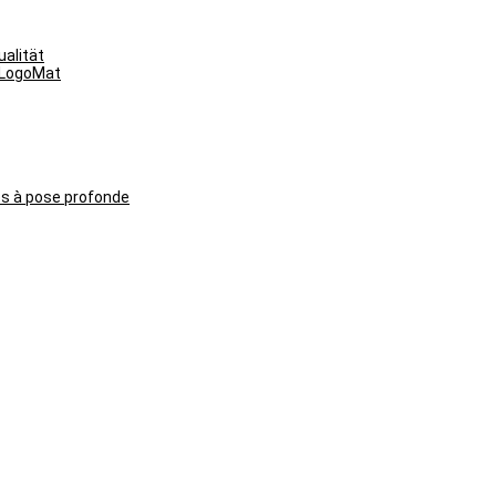
alität
yLogoMat
és à pose profonde