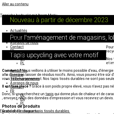
Aller au contenu
Teppiche bedruckt mit Ihrem Motiv
Nouveau à partir de décembre 2023
Actualités
Carrière
Pour l'aménagement de magasins, lob
Téléchargements
À propos de nous
Contact
Pour
FR
recyc
Tapis upcycling avec votre motif
DE
Nos 
EN
et i
PL
Comment ?
Nous veillons à utiliser le moins possible d'eau, d'énergi
Actualités
afin de ne pas laisser de résidus nocifs. Ainsi, vous pouvez être sûr 
Carrière
vous et l'environnement. Nos tapis tissés durables ne sont pas seu
Téléchargements
À propos de nous
Il est bien placé ?
Grâce à son poids propre élevé, vous n'avez pas n
Contact
FR
Donc, si vous cherchez un
tapis
qui donne plus de chaleur et de car
DE
, envoyez-nous des données d'impression et vous recevrez un devis.
EN
PL
Photos de produits
Grand choix - beaux tapis tissés durables.
Facebook-f
Instagram