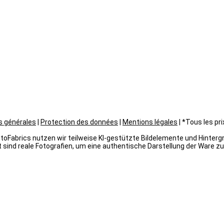
s générales
|
Protection des données
|
Mentions légales
| *Tous les pr
oFabrics nutzen wir teilweise KI-gestützte Bildelemente und Hintergrün
 sind reale Fotografien, um eine authentische Darstellung der Ware zu