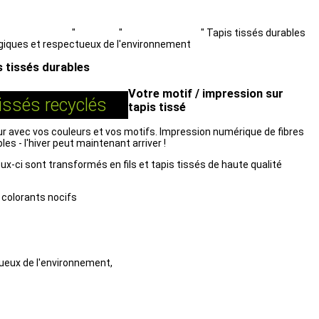
mante à tapis.fr
"
Produits
"
Objet & Intérieur
"
Tapis tissés durables
giques et respectueux de l'environnement
s tissés durables
Votre motif / impression sur
issés recyclés
tapis tissé
ur avec vos couleurs et vos motifs. Impression numérique de fibres
es - l'hiver peut maintenant arriver !
ux-ci sont transformés en fils et tapis tissés de haute qualité
e colorants nocifs
ueux de l'environnement,