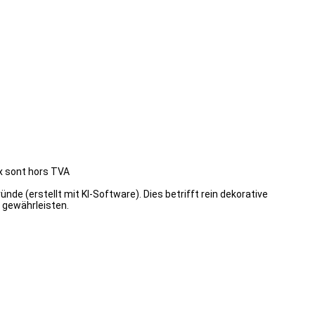
ix sont hors TVA
de (erstellt mit KI-Software). Dies betrifft rein dekorative
 gewährleisten.