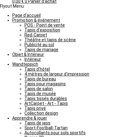
0,00
€
0
Panier d'achat
Flyout Menu
Page d'accueil
Promotion & événement
POS - Point de vente
Tapis d'exposition
Red-Carpet
Théâtre et tapis de scène
Publicité au sol
Tapis de mariage
Objet & Intérieur
Intérieur
Wandteppich
Tapis d'hôtel
4 mètres de largeur d'impression
Tapis de bureau
Tapis pour magasins
Tapis de salon
Tapis de musée
Tapis tissés durables
ArtCarpet - Art - Tapis
Tapis privé
Collection design
Apprendre & jouer
Tapis de jass
Sport-Football-Tartan
Autocollants pour sols sportifs