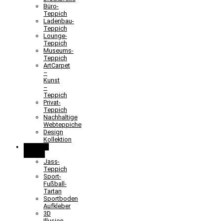
Büro-
Teppich
Ladenbau-
Teppich
Lounge-
Teppich
Museums-
Teppich
ArtCarpet
–
Kunst
–
Teppich
Privat-
Teppich
Nachhaltige
Webteppiche
Design
Kollektion
Lernen &
Spielen
Jass-
Teppich
Sport-
Fußball-
Tartan
Sportboden
Aufkleber
3D
Illusion