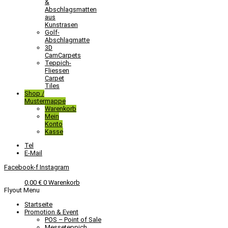
&
Abschlagsmatten
aus
Kunstrasen
Golf-
Abschlagmatte​
3D
CamCarpets
Teppich-
Fliessen
Carpet
Tiles
Shop /
Mustermappe
Warenkorb
Mein
Konto
Kasse
Tel
E-Mail
Facebook-f
Instagram
0,00
€
0
Warenkorb
Flyout Menu
Startseite
Promotion & Event
POS – Point of Sale
Messeteppich