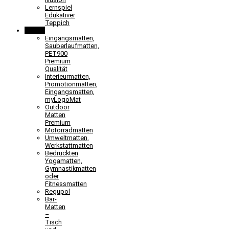
Lernspiel
Edukativer
Teppich
Matten
Eingangsmatten,
Sauberlaufmatten,
PET900
Premium
Qualität
Interieurmatten,
Promotionmatten,
Eingangsmatten,
myLogoMat
Outdoor
Matten
Premium
Motorradmatten
Umweltmatten,
Werkstattmatten
Bedruckten
Yogamatten,
Gymnastikmatten
oder
Fitnessmatten
Regupol
Bar-
Matten
–
Tisch