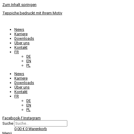
Zum Inhalt springen
Teppiche bedruckt mit Ihrem Motiv
News
Karriere
Downloads
Über uns
Kontakt
FR
DE
EN
PL
News
Karriere
Downloads
Über uns
Kontakt
FR
DE
EN
PL
Facebook-f
Instagram
Suche
0,00
€
0
Warenkorb
Menü