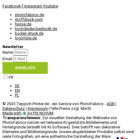
Facebook-f
Instagram
Youtube
photofabrics.de
stoffdruck.com
husse.de
tischdecke-bedruckt.de
boden-druck.de
logofolie.de
Newsletter
Name
Email
ANMELDEN
FR
DE
EN
PL
© 2023 Teppich-Printer.de - ein Service von PhotoFabrics -
AGB
|
Datenschutz
|
Impressum
| *alle Preise zzgl. MwSt.
Made with
by PIX NOVUM​
Transparenzhinweis:
Zur visuellen Gestaltung der Webseite von
PhotoFabrics nutzen wir teilweise KI-gestützte Bildelemente und
Hintergründe (erstellt mit KI-Software). Dies betrifft rein dekorative
Elemente und Bildhintergründe. Unsere abgebildeten Produkte selbst sind
reale Fotografien, um eine authentische Darstellung der Ware zu