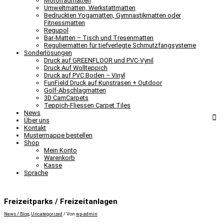
Motorradmatten
Umweltmatten, Werkstattmatten
Bedruckten Yogamatten, Gymnastikmatten oder
Fitnessmatten
Regupol
Bar-Matten – Tisch und Tresenmatten
Reguliermatten für tiefverlegte Schmutzfangsysteme
Sonderlösungen
Druck auf GREENFLOOR und PVC-Vynil
Druck Auf Wollteppich
Druck auf PVC Boden – Vinyl
FunField Druck auf Kunstrasen + Outdoor
Golf-Abschlagmatten
3D CamCarpets
Teppich-Fliessen Carpet Tiles
News
Über uns
Kontakt
Mustermappe bestellen
Shop
Mein Konto
Warenkorb
Kasse
Sprache
Freizeitparks / Freizeitanlagen
News / Blog
,
Uncategorized
/ Von
wp-admin