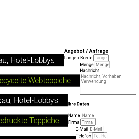
Angebot / Anfrage
Länge x Breite
au, Hotel-Lobbys
Menge
Nachricht
ecycelte Webteppiche
au, Hotel-Lobbys
Ihre Daten
Name
edruckte Teppiche
Firma
E-Mail
Telefon