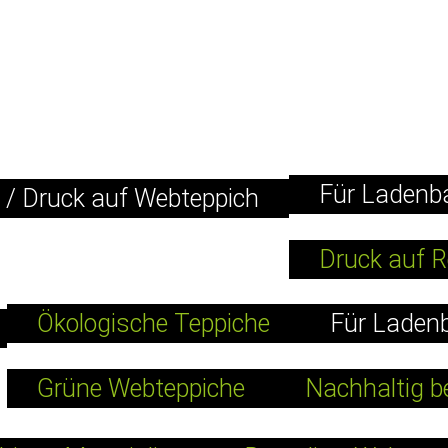
Für Ladenb
v / Druck auf Webteppich
Druck auf R
Ökologische Teppiche
Für Ladenb
Grüne Webteppiche
Nachhaltig b