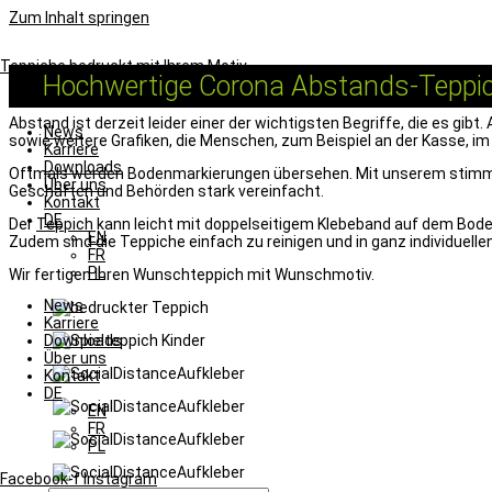
Zum Inhalt springen
Teppiche bedruckt mit Ihrem Motiv
Hochwertige Corona Abstands-Teppi
Abstand ist derzeit leider einer der wichtigsten Begriffe, die es gib
News
sowie weitere Grafiken, die Menschen, zum Beispiel an der Kasse, i
Karriere
Downloads
Oftmals werden Bodenmarkierungen übersehen. Mit unserem stimm
Über uns
Geschäften und Behörden stark vereinfacht.
Kontakt
DE
Der
Teppich
kann leicht mit doppelseitigem Klebeband auf dem Boden
EN
Zudem sind die Teppiche einfach zu reinigen und in ganz individuelle
FR
PL
Wir fertigen Ihren Wunschteppich mit Wunschmotiv.
News
Karriere
Downloads
Über uns
Kontakt
DE
EN
FR
PL
Facebook-f
Instagram