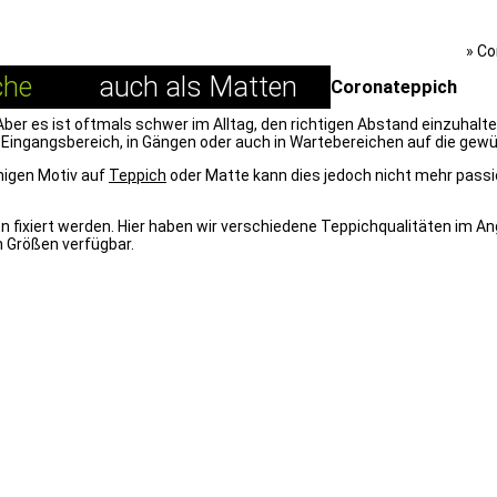
Teppich-Printer.de
»
Co
che
auch als Matten
Coronateppich
t. Aber es ist oftmals schwer im Alltag, den richtigen Abstand einzuhal
m Eingangsbereich, in Gängen oder auch in Wartebereichen auf die gewü
igen Motiv auf
Teppich
oder Matte kann dies jedoch nicht mehr passi
 fixiert werden. Hier haben wir verschiedene Teppichqualitäten im A
n Größen verfügbar.