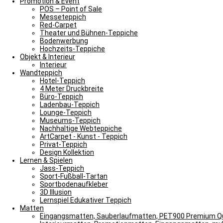
Promotion & Event
POS – Point of Sale
Messeteppich
Red-Carpet
Theater und Bühnen-Teppiche
Bodenwerbung
Hochzeits-Teppiche
Objekt & Interieur
Interieur
Wandteppich
Hotel-Teppich
4 Meter Druckbreite
Büro-Teppich
Ladenbau-Teppich
Lounge-Teppich
Museums-Teppich
Nachhaltige Webteppiche
ArtCarpet - Kunst - Teppich
Privat-Teppich
Design Kollektion
Lernen & Spielen
Jass-Teppich
Sport-Fußball-Tartan
Sportbodenaufkleber
3D Illusion
Lernspiel Edukativer Teppich
Matten
Eingangsmatten, Sauberlaufmatten, PET900 Premium Qu