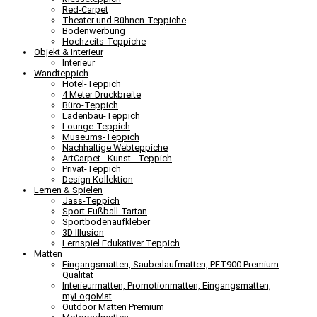
Red-Carpet
Theater und Bühnen-Teppiche
Bodenwerbung
Hochzeits-Teppiche
Objekt & Interieur
Interieur
Wandteppich
Hotel-Teppich
4 Meter Druckbreite
Büro-Teppich
Ladenbau-Teppich
Lounge-Teppich
Museums-Teppich
Nachhaltige Webteppiche
ArtCarpet - Kunst - Teppich
Privat-Teppich
Design Kollektion
Lernen & Spielen
Jass-Teppich
Sport-Fußball-Tartan
Sportbodenaufkleber
3D Illusion
Lernspiel Edukativer Teppich
Matten
Eingangsmatten, Sauberlaufmatten, PET900 Premium
Qualität
Interieurmatten, Promotionmatten, Eingangsmatten,
myLogoMat
Outdoor Matten Premium