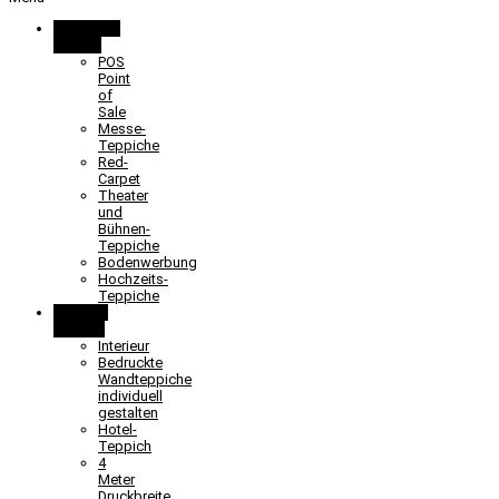
Promotion
& Event
POS
Point
of
Sale
Messe-
Teppiche
Red-
Carpet
Theater
und
Bühnen-
Teppiche
Bodenwerbung
Hochzeits-
Teppiche
Objekt &
Interieur
Interieur
Bedruckte
Wandteppiche
individuell
gestalten
Hotel-
Teppich
4
Meter
Druckbreite