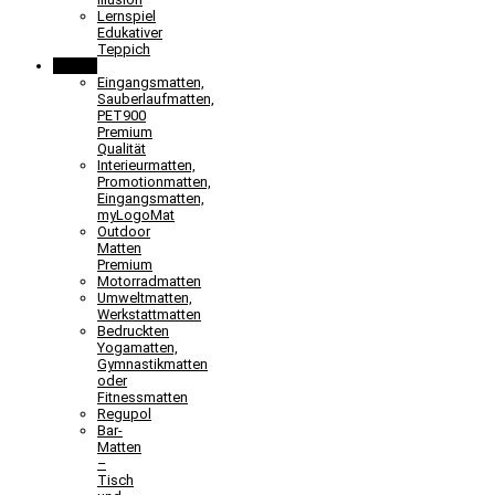
Lernspiel
Edukativer
Teppich
Matten
Eingangsmatten,
Sauberlaufmatten,
PET900
Premium
Qualität
Interieurmatten,
Promotionmatten,
Eingangsmatten,
myLogoMat
Outdoor
Matten
Premium
Motorradmatten
Umweltmatten,
Werkstattmatten
Bedruckten
Yogamatten,
Gymnastikmatten
oder
Fitnessmatten
Regupol
Bar-
Matten
–
Tisch