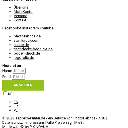
Über uns
Mein Konto
Versand
Kontakt
Facebook-f
Instagram
Youtube
photofabrics.de
stoffdruck.com
husse.de
tischdecke-bedruckt.de
boden-druck.de
logofolie.de
Newsletter
Name
Email
ANMELDEN
DE
EN
FR
PL
© 2023 Teppich-Printer.de - ein Service von PhotoFabrics -
AGB
|
Datenschutz
|
Impressum
| *alle Preise zzgl. MwSt.
Made with 🦚 by PIX NOVUM​