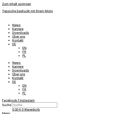
Zum Inhalt springen
Teppiche bedruckt mit Ihrem Motiv
News
Karriere
Downloads
Über uns
Kontakt
DE
EN
FR
PL
News
Karriere
Downloads
Über uns
Kontakt
DE
EN
FR
PL
Facebook-f
Instagram
Suche
0,00
€
0
Warenkorb
Menü