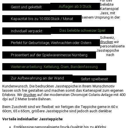
Für das
beliebte
Auflagen ab 3 Stück
Geöst und gekettelt
Kartenspiel
Jass, mit
seinem Ursprung in der
Kapazität bis zu 10.000 Stück / Monat
Das beliebte schweizer Spiel
Individuell verpackt
Schweiz,
drucken
wir
Perfekt für Geburtstage, Weihnachten oder Ostern
personalisierte
Jassteppiche
nach
Präsentiert auf der Spielwarenmesse Nürnberg
Weiterverarbeitung: Kettelung, Ösen, Bandeinfassung
Zur Aufbewahrung an der Wand
Sofort spielbereit
Kundenwunsch. Die bedruckten Jassteppiche in Ihrem Wunschmotiv
lassen sich frei gestalten und machen somit das Kartenspiel zum eigenen
Erlebnis. Wir
drucken
auf der modernsten Chromojet Colaris-Anlage mit 400
dpi auf 2 Meter breite Bahnen.
Beim Zuschnitt sind wir flexibel: wir fertigen die Teppiche gerne in 60 x
60cm, 65 x 65cm, größere Jassteppiche sind jedoch auch denkbar.
Vorteile individueller Jassteppiche
Erstklassige personalisierte
Druck
-
Qualität
bis zu 400dpi