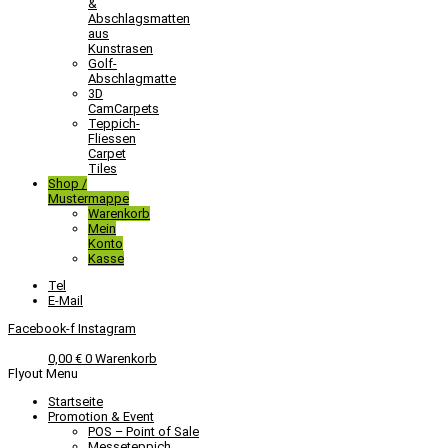
&
Abschlagsmatten
aus
Kunstrasen
Golf-
Abschlagmatte​
3D
CamCarpets
Teppich-
Fliessen
Carpet
Tiles
Shop /
Mustermappe
Warenkorb
Mein
Konto
Kasse
Tel
E-Mail
Facebook-f
Instagram
0,00
€
0
Warenkorb
Flyout Menu
Startseite
Promotion & Event
POS – Point of Sale
Messeteppich