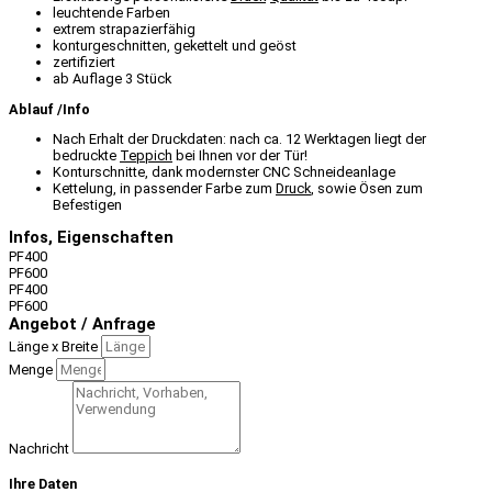
leuchtende Farben
extrem strapazierfähig
konturgeschnitten, gekettelt und geöst
zertifiziert
ab Auflage 3 Stück
Ablauf /Info
Nach Erhalt der Druckdaten: nach ca. 12 Werktagen liegt der
bedruckte
Teppich
bei Ihnen vor der Tür!
Konturschnitte, dank modernster CNC Schneideanlage
Kettelung, in passender Farbe zum
Druck
, sowie Ösen zum
Befestigen
Infos, Eigenschaften
PF400
PF600
PF400
PF600
Angebot / Anfrage
Länge x Breite
Menge
Nachricht
Ihre Daten