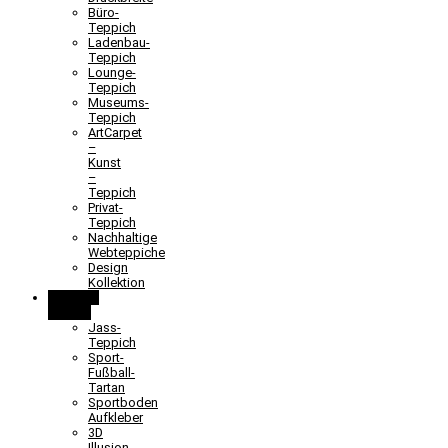
Büro-
Teppich
Ladenbau-
Teppich
Lounge-
Teppich
Museums-
Teppich
ArtCarpet
–
Kunst
–
Teppich
Privat-
Teppich
Nachhaltige
Webteppiche
Design
Kollektion
Lernen &
Spielen
Jass-
Teppich
Sport-
Fußball-
Tartan
Sportboden
Aufkleber
3D
Illusion