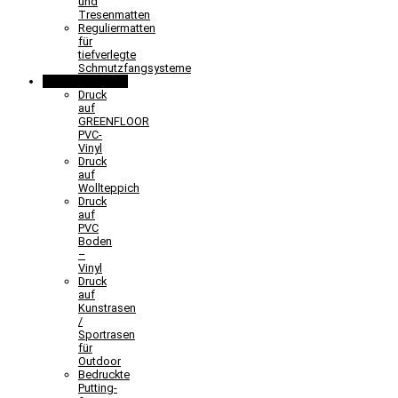
und
Tresenmatten
Reguliermatten
für
tiefverlegte
Schmutzfangsysteme
Sonderlösungen
Druck
auf
GREENFLOOR
PVC-
Vinyl
Druck
auf
Wollteppich
Druck
auf
PVC
Boden
–
Vinyl
Druck
auf
Kunstrasen
/
Sportrasen
für
Outdoor
Bedruckte
Putting-