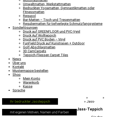
Motorradmatten
Umweltmatten, Werkstattmatten
Bedruckten Yogamatten, Gymnastikmatten oder
Fitnessmatten
Regupol
Bar-Matten – Tisch und Tresenmatten
Reguliermatten für tiefverlegte Schmutzfangsysteme
Sonderlösungen
Druck auf GREENFLOOR und PVC-Vynil
Druck Auf Wollteppich
Druck auf PVC Boden – Vinyl
FunField Druck auf Kunstrasen + Outdoor
Golf-Abschlagmatten
3D CamCarpets
Teppich-Fliessen Carpet Tiles
News
Über uns
Kontakt
Mustermappe bestellen
Shop
Mein Konto
Warenkorb
Kasse
Sprache
Teppich-Printer.de
»
Produkte
»
Lernen & Spielen
»
Jass-
Teppich
Ihr bedruckter Jassteppich
Jass-Teppich
mit eigenen Motiven, Namen und Farben