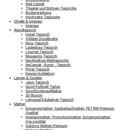
Red-Carpet
Theater und Bühnen-Teppiche
Bodenwerbung
Hochzeits-Teppiche
Objekt & Interieur
Interieur
Wandteppich
Hotel-Teppich
4 Meter Druckbreite
Büro-Teppich
Ladenbau-Teppich
Lounge-Teppich
Museums-Teppich
Nachhaltige Webteppiche
ArtCarpet - Kunst - Teppich
Privat-Teppich
Design Kollektion
Lernen & Spielen
Jass-Teppich
Sport-Fußball-Tartan
Sportbodenaufkleber
3D Illusion
Lernspiel Edukativer Teppich
Matten
Eingangsmatten, Sauberlaufmatten, PET900 Premium
Qualität
Interieurmatten, Promotionmatten, Eingangsmatten,
myLogoMat
Outdoor Matten Premium