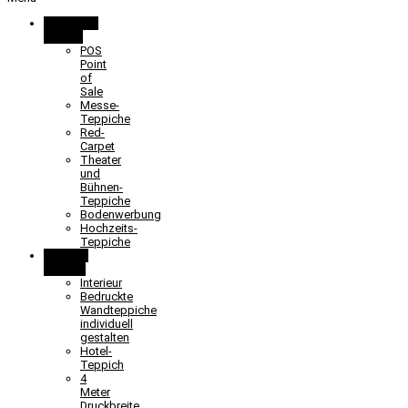
Promotion
& Event
POS
Point
of
Sale
Messe-
Teppiche
Red-
Carpet
Theater
und
Bühnen-
Teppiche
Bodenwerbung
Hochzeits-
Teppiche
Objekt &
Interieur
Interieur
Bedruckte
Wandteppiche
individuell
gestalten
Hotel-
Teppich
4
Meter
Druckbreite