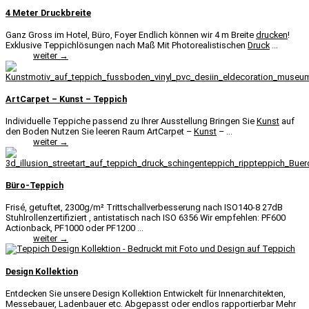
4 Meter Druckbreite
Ganz Gross im Hotel, Büro, Foyer Endlich können wir 4 m Breite
drucken
!
Exklusive Teppichlösungen nach Maß Mit Photorealistischen
Druck
...
weiter →
ArtCarpet – Kunst – Teppich
Individuelle Teppiche passend zu Ihrer Ausstellung Bringen Sie
Kunst
auf
den Boden Nutzen Sie leeren Raum ArtCarpet –
Kunst
– ...
weiter →
Büro-Teppich
Frisé, getuftet, 2300g/m² Trittschallverbesserung nach ISO140-8 27dB
Stuhlrollenzertifiziert , antistatisch nach ISO 6356 Wir empfehlen: PF600
Actionback, PF1000 oder PF1200 ...
weiter →
Design Kollektion
Entdecken Sie unsere Design Kollektion Entwickelt für Innenarchitekten,
Messebauer, Ladenbauer etc. Abgepasst oder endlos rapportierbar Mehr