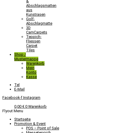
&
Abschlagsmatten
aus
Kunstrasen
Golf-
Abschlagmatte​
3D
CamCarpets
Teppich-
Fliessen
Carpet
Tiles
Shop /
Mustermappe
Warenkorb
Mein
Konto
Kasse
Tel
E-Mail
Facebook-f
Instagram
0,00
€
0
Warenkorb
Flyout Menu
Startseite
Promotion & Event
POS – Point of Sale
Messeteppich