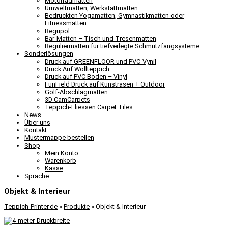
Motorradmatten
Umweltmatten, Werkstattmatten
Bedruckten Yogamatten, Gymnastikmatten oder
Fitnessmatten
Regupol
Bar-Matten – Tisch und Tresenmatten
Reguliermatten für tiefverlegte Schmutzfangsysteme
Sonderlösungen
Druck auf GREENFLOOR und PVC-Vynil
Druck Auf Wollteppich
Druck auf PVC Boden – Vinyl
FunField Druck auf Kunstrasen + Outdoor
Golf-Abschlagmatten
3D CamCarpets
Teppich-Fliessen Carpet Tiles
News
Über uns
Kontakt
Mustermappe bestellen
Shop
Mein Konto
Warenkorb
Kasse
Sprache
Objekt & Interieur
Teppich-Printer.de
»
Produkte
»
Objekt & Interieur