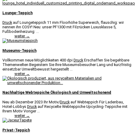
Lounge-Teppich
Druck
auf Loungeteppich 11 mm Floorhöhe Superweich, flauschig: wir
nennen ihn COSY! Neu: unser PF1300 mit Filzrücken Luxusklasse 5,
Fußbodenheizung: ...
weiter →
Museums-Teppich
Vollkommen neue Möglichkeiten 400 dpi
Druck
Erschaffen Sie begehbare
Themenwelten Begeistern Sie Ihre Museumsbesucher Lang und kurzfristig
einsetzbar Umweltbewusst hergestellt ...
weiter →
Nachhaltige Webteppiche Ökologisch und Umweltschonend
Neu ab Dezember 2023 Ihr Motiv/
Druck
auf Webteppich Für Ladenbau,
Hotel-Lobbys
Druck
auf Recycelte Webteppiche Upcycling-Teppiche mit
Ihrem Motiv Voriger ...
weiter →
Privat-Teppich