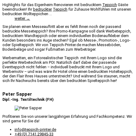
Highlights für das Eigenheim Renovieren mit bedrucktem
Teppich
Gäste
beeindrucken! Ihr
bedruckter
Teppich
für Zuhause Wohlfühlen mit unseren
bedruckten Wollteppichen ...
weiter →
Sie planen einen Messeauftritt aber es fehlt Ihnen noch der passend
bedruckte Messeteppich? Ihre Promo-Kampagne soll dank Werbeteppich,
bedrucktem Wandteppich oder einem individuellen Bodenaufkleber dem
Kunden besonders ins Auge stechen? Egal ob Messe-, Promotion-, Logo-
oder Spielteppich: Wir von Teppich-Printer.de machen Messeböden,
Bodenbeläge und sogar Fußmatten zum Werbeträger.
Werbematten, ein Fotorealistischer Teppich mit Ihrem Logo sind die
perfekte Werbetechnik am POI. Natürlich darf dabei der passende
Eventteppich nicht fehlen – individuell bedruckt mit Ihrem Logo und
Werbemotiv – und was wäre Ihr Hotel ohne einen bedruckten Hotelteppich,
der den Flair Ihres Hauses unterstreicht? Und während Sie staunen, macht
sich Ihr Nachwuchs bereits über den bedruckten Spielteppich her!
Peter Sapper
Dipl.-Ing. Textiltechnik (FH)
Profitieren Sie von unserer langjährigen Erfahrung und Fachkompetenz. Wir
sind gerne für Sie da!
info@teppich-printer.de
+49 (0) 7141 29845-33