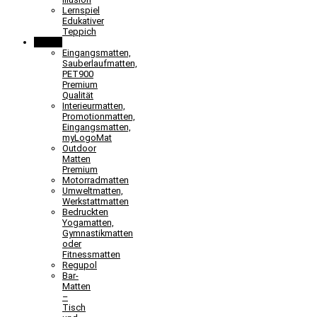
Lernspiel
Edukativer
Teppich
Matten
Eingangsmatten,
Sauberlaufmatten,
PET900
Premium
Qualität
Interieurmatten,
Promotionmatten,
Eingangsmatten,
myLogoMat
Outdoor
Matten
Premium
Motorradmatten
Umweltmatten,
Werkstattmatten
Bedruckten
Yogamatten,
Gymnastikmatten
oder
Fitnessmatten
Regupol
Bar-
Matten
–
Tisch