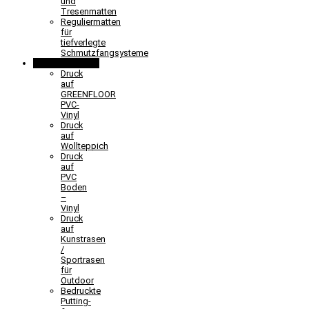
und
Tresenmatten
Reguliermatten
für
tiefverlegte
Schmutzfangsysteme
Sonderlösungen
Druck
auf
GREENFLOOR
PVC-
Vinyl
Druck
auf
Wollteppich
Druck
auf
PVC
Boden
–
Vinyl
Druck
auf
Kunstrasen
/
Sportrasen
für
Outdoor
Bedruckte
Putting-