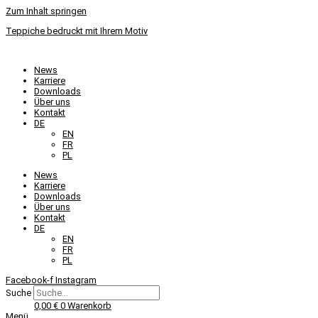
Zum Inhalt springen
Teppiche bedruckt mit Ihrem Motiv
News
Karriere
Downloads
Über uns
Kontakt
DE
EN
FR
PL
News
Karriere
Downloads
Über uns
Kontakt
DE
EN
FR
PL
Facebook-f
Instagram
Suche
0,00
€
0
Warenkorb
Menü