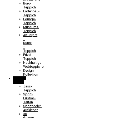
Büro-
Teppich
Ladenbau-
Teppich
Lounge-
Teppich
Museums-
Teppich
ArtCarpet
–
Kunst
–
Teppich
Privat-
Teppich
Nachhaltige
Webteppiche
Design
Kollektion
Lernen &
Spielen
Jass-
Teppich
Sport-
Fußball-
Tartan
Sportboden
Aufkleber
3D
Illusion