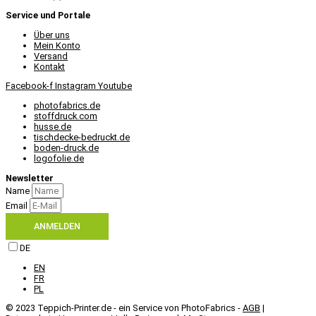
Service und Portale
Über uns
Mein Konto
Versand
Kontakt
Facebook-f
Instagram
Youtube
photofabrics.de
stoffdruck.com
husse.de
tischdecke-bedruckt.de
boden-druck.de
logofolie.de
Newsletter
Name
Email
ANMELDEN
DE
EN
FR
PL
© 2023 Teppich-Printer.de - ein Service von PhotoFabrics -
AGB
|