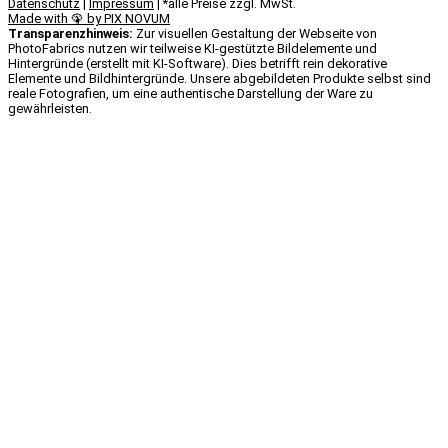
Datenschutz
|
Impressum
| *alle Preise zzgl. MwSt.
Made with 🦚 by PIX NOVUM​
Transparenzhinweis:
Zur visuellen Gestaltung der Webseite von
PhotoFabrics nutzen wir teilweise KI-gestützte Bildelemente und
Hintergründe (erstellt mit KI-Software). Dies betrifft rein dekorative
Elemente und Bildhintergründe. Unsere abgebildeten Produkte selbst sind
reale Fotografien, um eine authentische Darstellung der Ware zu
gewährleisten.