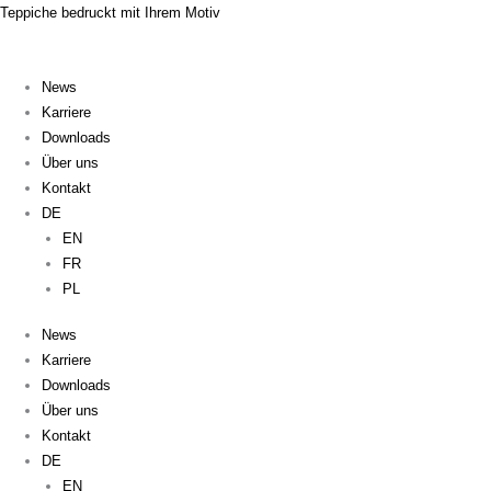
Zum
Flyout
Teppiche bedruckt mit Ihrem Motiv
Inhalt
Menu
springen
News
Karriere
Downloads
Über uns
Kontakt
DE
EN
FR
PL
News
Karriere
Downloads
Über uns
Kontakt
DE
EN