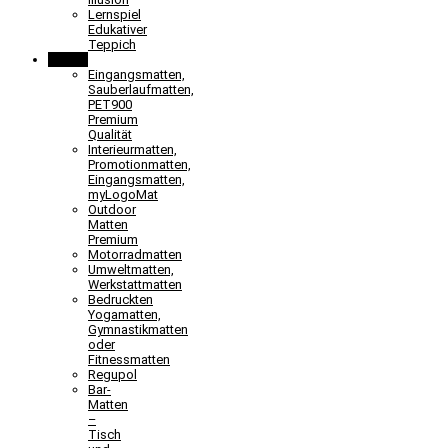
Lernspiel
Edukativer
Teppich
Matten
Eingangsmatten,
Sauberlaufmatten,
PET900
Premium
Qualität
Interieurmatten,
Promotionmatten,
Eingangsmatten,
myLogoMat
Outdoor
Matten
Premium
Motorradmatten
Umweltmatten,
Werkstattmatten
Bedruckten
Yogamatten,
Gymnastikmatten
oder
Fitnessmatten
Regupol
Bar-
Matten
–
Tisch