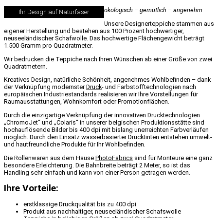
ökologisch – gemütlich – angenehm
Ihr Design auf Naturfaser
Unsere Designerteppiche stammen aus
eigener Herstellung und bestehen aus 100 Prozent hochwertiger,
neuseeländischer Schafwolle. Das hochwertige Flächengewicht beträgt
1.500 Gramm pro Quadratmeter.
Wir bedrucken die Teppiche nach Ihren Wünschen ab einer Größe von zwei
Quadratmetern.
Kreatives Design, natürliche Schönheit, angenehmes Wohlbefinden – dank
der Verknüpfung modernster
Druck
- und Farbstofftechnologien nach
europäischen Industriestandards realisieren wir Ihre Vorstellungen für
Raumausstattungen, Wohnkomfort oder Promotionflächen.
Durch die einzigartige Verknüpfung der innovativen Drucktechnologien
„ChromoJet“ und „Colaris“ in unserer belgischen Produktionsstätte sind
hochauflösende Bilder bis 400 dpi mit bislang unerreichten Farbverläufen
möglich. Durch den Einsatz wasserbasierter Drucktinten entstehen umwelt-
und hautfreundliche Produkte für Ihr Wohlbefinden.
Die Rollenwaren aus dem Hause
PhotoFabrics
sind für Monteure eine ganz
besondere Erleichterung. Die Bahnbreite beträgt 2 Meter, so ist das
Handling sehr einfach und kann von einer Person getragen werden.
Ihre Vorteile:
erstklassige Druckqualität bis zu 400 dpi
Produkt aus nachhaltiger, neuseeländischer Schafswolle