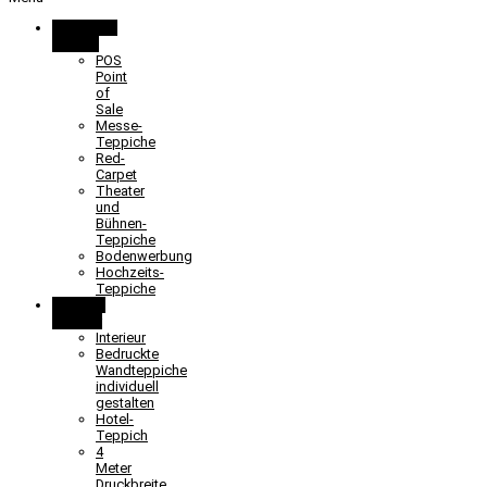
Promotion
& Event
POS
Point
of
Sale
Messe-
Teppiche
Red-
Carpet
Theater
und
Bühnen-
Teppiche
Bodenwerbung
Hochzeits-
Teppiche
Objekt &
Interieur
Interieur
Bedruckte
Wandteppiche
individuell
gestalten
Hotel-
Teppich
4
Meter
Druckbreite