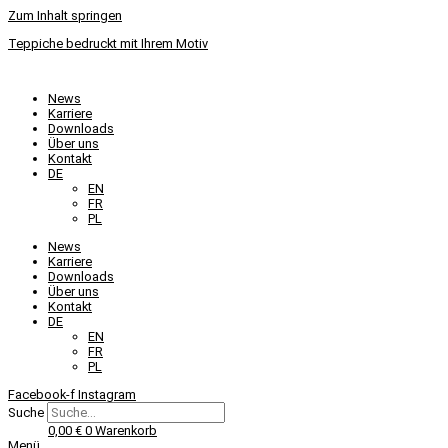
Zum Inhalt springen
Teppiche bedruckt mit Ihrem Motiv
News
Karriere
Downloads
Über uns
Kontakt
DE
EN
FR
PL
News
Karriere
Downloads
Über uns
Kontakt
DE
EN
FR
PL
Facebook-f
Instagram
Suche
0,00
€
0
Warenkorb
Menü