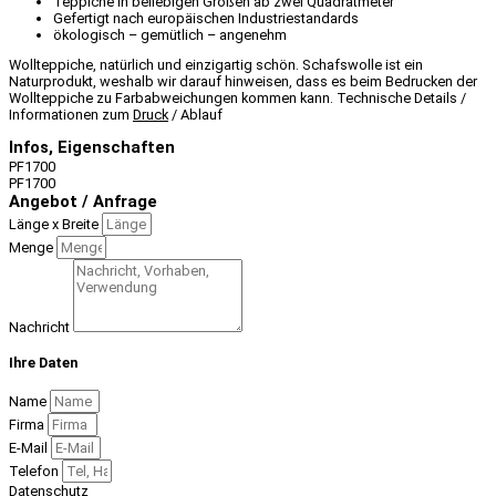
Teppiche in beliebigen Größen ab zwei Quadratmeter
Gefertigt nach europäischen Industriestandards
ökologisch – gemütlich – angenehm
Wollteppiche, natürlich und einzigartig schön. Schafswolle ist ein
Naturprodukt, weshalb wir darauf hinweisen, dass es beim Bedrucken der
Wollteppiche zu Farbabweichungen kommen kann. Technische Details /
Informationen zum
Druck
/ Ablauf
Infos, Eigenschaften
PF1700
PF1700
Angebot / Anfrage
Länge x Breite
Menge
Nachricht
Ihre Daten
Name
Firma
E-Mail
Telefon
Datenschutz