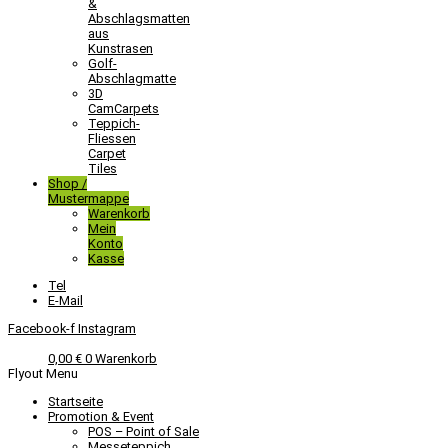
&
Abschlagsmatten
aus
Kunstrasen
Golf-
Abschlagmatte​
3D
CamCarpets
Teppich-
Fliessen
Carpet
Tiles
Shop /
Mustermappe
Warenkorb
Mein
Konto
Kasse
Tel
E-Mail
Facebook-f
Instagram
0,00
€
0
Warenkorb
Flyout Menu
Startseite
Promotion & Event
POS – Point of Sale
Messeteppich