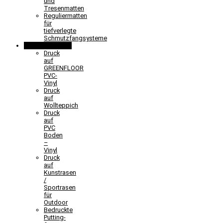
und
Tresenmatten
Reguliermatten
für
tiefverlegte
Schmutzfangsysteme
Sonderlösungen
Druck
auf
GREENFLOOR
PVC-
Vinyl
Druck
auf
Wollteppich
Druck
auf
PVC
Boden
–
Vinyl
Druck
auf
Kunstrasen
/
Sportrasen
für
Outdoor
Bedruckte
Putting-