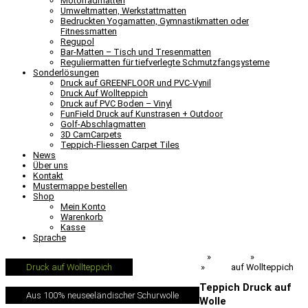
Motorradmatten
Umweltmatten, Werkstattmatten
Bedruckten Yogamatten, Gymnastikmatten oder
Fitnessmatten
Regupol
Bar-Matten – Tisch und Tresenmatten
Reguliermatten für tiefverlegte Schmutzfangsysteme
Sonderlösungen
Druck auf GREENFLOOR und PVC-Vynil
Druck Auf Wollteppich
Druck auf PVC Boden – Vinyl
FunField Druck auf Kunstrasen + Outdoor
Golf-Abschlagmatten
3D CamCarpets
Teppich-Fliessen Carpet Tiles
News
Über uns
Kontakt
Mustermappe bestellen
Shop
Mein Konto
Warenkorb
Kasse
Sprache
Teppich-Printer.de
»
Produkte
»
Sonderlösungen
»
Druck
auf Wollteppich
Druck auf Wollteppich
Teppich Druck auf
Aus 100% neuseeländischer Schurwolle
Wolle