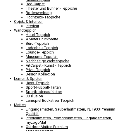
Red-Carpet
Theater und Bühnen-Teppiche
Bodenwerbung
Hochzeits-Teppiche
Objekt & Interieur
Interieur
Wandteppich
Hotel-Teppich
4 Meter Druckbreite
Büro-Teppich
Ladenbau-Teppich
Lounge-Teppich
Museums-Teppich
Nachhaltige Webteppiche
ArtCarpet - Kunst - Teppich
Privat-Teppich
Design Kollektion
Lernen & Spielen
Jass-Teppich
Sport-Fußball-Tartan
Sportbodenaufkleber
3D Illusion
Lernspiel Edukativer Teppich
Matten
Eingangsmatten, Sauberlaufmatten, PET900 Premium
Qualität
Interieurmatten, Promotionmatten, Eingangsmatten,
myLogoMat
Outdoor Matten Premium