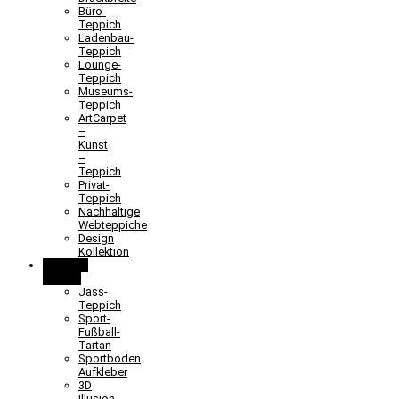
Büro-
Teppich
Ladenbau-
Teppich
Lounge-
Teppich
Museums-
Teppich
ArtCarpet
–
Kunst
–
Teppich
Privat-
Teppich
Nachhaltige
Webteppiche
Design
Kollektion
Lernen &
Spielen
Jass-
Teppich
Sport-
Fußball-
Tartan
Sportboden
Aufkleber
3D
Illusion