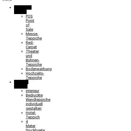
Promotion
& Event
POS
Point
of
Sale
Messe-
Teppiche
Red-
Carpet
Theater
und
Bühnen-
Teppiche
Bodenwerbung
Hochzeits-
Teppiche
Objekt &
Interieur
Interieur
Bedruckte
Wandteppiche
individuell
gestalten
Hotel-
Teppich
4
Meter
Druckbreite