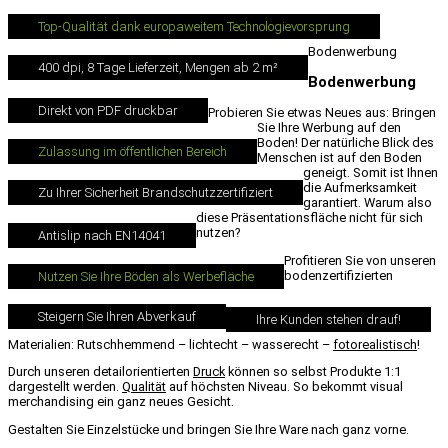
Top-Qualität dank europaweitem Technologievorsprung
Bodenwerbung
400 dpi, 8 Tage Lieferzeit, Mengen ab 2 m²
Bodenwerbung
Direkt von PDF druckbar
Probieren Sie etwas Neues aus: Bringen
Sie Ihre Werbung auf den
Boden! Der natürliche Blick des
Zulassung im öffentlichen Bereich
Menschen ist auf den Boden
geneigt. Somit ist Ihnen
die Aufmerksamkeit
Zu Ihrer Sicherheit Brandschutzzertifiziert
garantiert. Warum also
diese Präsentationsfläche nicht für sich
nutzen?
Antislip nach EN14041
Profitieren Sie von unseren
bodenzertifizierten
Nutzen Sie Ihre Böden als Werbefläche
Steigern Sie Ihren Abverkauf
Ihre Kunden stehen drauf!
Materialien: Rutschhemmend – lichtecht – wasserecht –
fotorealistisch
!
Durch unseren detailorientierten
Druck
können so selbst Produkte 1:1
dargestellt werden.
Qualität
auf höchsten Niveau. So bekommt visual
merchandising ein ganz neues Gesicht.
Gestalten Sie Einzelstücke und bringen Sie Ihre Ware nach ganz vorne.