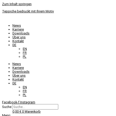
Zum Inhalt springen
Teppiche bedruckt mit Ihrem Motiv
News
Karriere
Downloads
Über uns
Kontakt
DE
EN
FR
PL
News
Karriere
Downloads
Über uns
Kontakt
DE
EN
FR
PL
Facebook-f
Instagram
Suche
0,00
€
0
Warenkorb
Menü