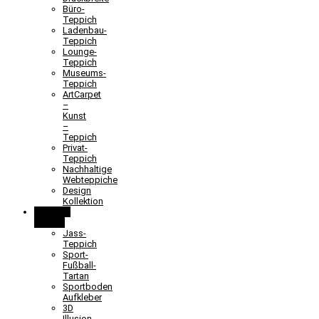
Büro-
Teppich
Ladenbau-
Teppich
Lounge-
Teppich
Museums-
Teppich
ArtCarpet
–
Kunst
–
Teppich
Privat-
Teppich
Nachhaltige
Webteppiche
Design
Kollektion
Lernen &
Spielen
Jass-
Teppich
Sport-
Fußball-
Tartan
Sportboden
Aufkleber
3D
Illusion