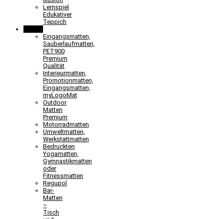
Lernspiel
Edukativer
Teppich
Matten
Eingangsmatten,
Sauberlaufmatten,
PET900
Premium
Qualität
Interieurmatten,
Promotionmatten,
Eingangsmatten,
myLogoMat
Outdoor
Matten
Premium
Motorradmatten
Umweltmatten,
Werkstattmatten
Bedruckten
Yogamatten,
Gymnastikmatten
oder
Fitnessmatten
Regupol
Bar-
Matten
–
Tisch