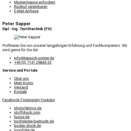
Mustermappe anfordern
Rückruf vereinbaren
E-Mail Anfrage
Peter Sapper
Dipl.-Ing. Textiltechnik (FH)
Profitieren Sie von unserer langjährigen Erfahrung und Fachkompetenz. Wir
sind gerne für Sie da!
info@teppich-printer.de
+49 (0) 7141 29845-33
Service und Portale
Über uns
Mein Konto
Versand
Kontakt
Facebook-f
Instagram
Youtube
photofabrics.de
stoffdruck.com
husse.de
tischdecke-bedruckt.de
boden-druck.de
logofolie.de