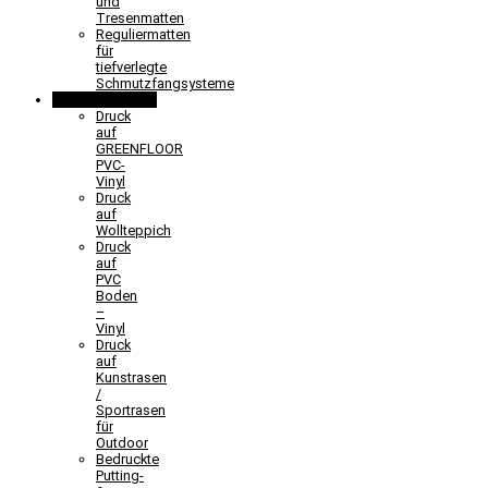
und
Tresenmatten
Reguliermatten
für
tiefverlegte
Schmutzfangsysteme
Sonderlösungen
Druck
auf
GREENFLOOR
PVC-
Vinyl
Druck
auf
Wollteppich
Druck
auf
PVC
Boden
–
Vinyl
Druck
auf
Kunstrasen
/
Sportrasen
für
Outdoor
Bedruckte
Putting-