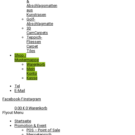
&
Abschlagsmatten
aus
Kunstrasen
Golf-
Abschlagmatte​
3D
CamCarpets
Teppich-
Fliessen
Carpet
Tiles
Shop /
Mustermappe
Warenkorb
Mein
Konto
Kasse
Tel
E-Mail
Facebook-f
Instagram
0,00
€
0
Warenkorb
Flyout Menu
Startseite
Promotion & Event
POS – Point of Sale
Messeteppich