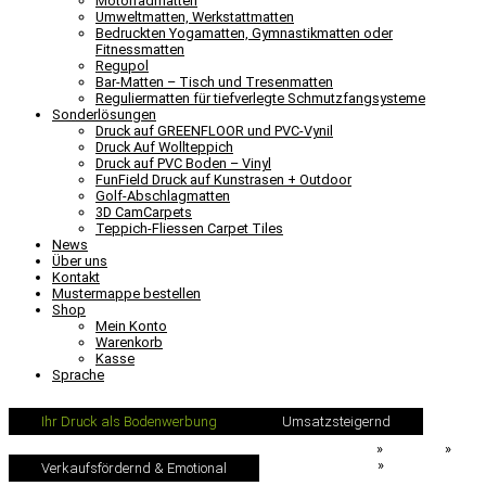
Motorradmatten
Umweltmatten, Werkstattmatten
Bedruckten Yogamatten, Gymnastikmatten oder
Fitnessmatten
Regupol
Bar-Matten – Tisch und Tresenmatten
Reguliermatten für tiefverlegte Schmutzfangsysteme
Sonderlösungen
Druck auf GREENFLOOR und PVC-Vynil
Druck Auf Wollteppich
Druck auf PVC Boden – Vinyl
FunField Druck auf Kunstrasen + Outdoor
Golf-Abschlagmatten
3D CamCarpets
Teppich-Fliessen Carpet Tiles
News
Über uns
Kontakt
Mustermappe bestellen
Shop
Mein Konto
Warenkorb
Kasse
Sprache
Ihr Druck als Bodenwerbung
Umsatzsteigernd
Teppich-Printer.de
»
Produkte
»
Promotion & Event
»
Verkaufsfördernd & Emotional