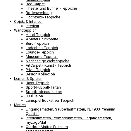
Red-Carpet
Theater und Bühnen-Teppiche
Bodenwerbung
Hochzeits-Teppiche
Objekt & Interieur
Interieur
Wandteppich
Hotel-Teppich
4 Meter Druckbreite
Büro-Teppich
Ladenbau-Teppich
Lounge-Teppich
Museums-Teppich
Nachhaltige Webteppiche
ArtCarpet - Kunst - Teppich
Privat-Teppich
Design Kollektion
Lernen & Spielen
Jass-Teppich
Sport-Fußball-Tartan
Sportbodenaufkleber
3D Illusion
Lernspiel Edukativer Teppich
Matten
Eingangsmatten, Sauberlaufmatten, PET900 Premium
Qualität
Interieurmatten, Promotionmatten, Eingangsmatten,
myLogoMat
Outdoor Matten Premium