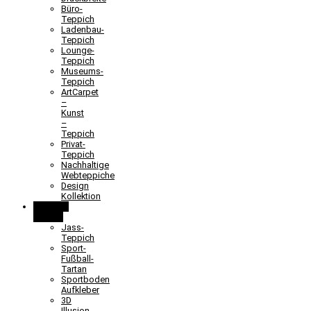
Büro-
Teppich
Ladenbau-
Teppich
Lounge-
Teppich
Museums-
Teppich
ArtCarpet
–
Kunst
–
Teppich
Privat-
Teppich
Nachhaltige
Webteppiche
Design
Kollektion
Lernen &
Spielen
Jass-
Teppich
Sport-
Fußball-
Tartan
Sportboden
Aufkleber
3D
Illusion