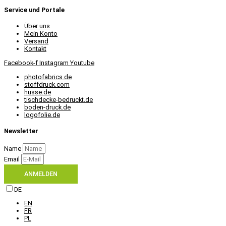
Service und Portale
Über uns
Mein Konto
Versand
Kontakt
Facebook-f
Instagram
Youtube
photofabrics.de
stoffdruck.com
husse.de
tischdecke-bedruckt.de
boden-druck.de
logofolie.de
Newsletter
Name
Email
ANMELDEN
DE
EN
FR
PL