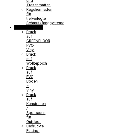
und
Tresenmatten
Reguliermatten
für
tiefverlegte
Schmutzfangsysteme
Sonderlösungen
Druck
auf
GREENFLOOR
PVC-
Vinyl
Druck
auf
Wollteppich
Druck
auf
PVC
Boden
–
Vinyl
Druck
auf
Kunstrasen
/
Sportrasen
für
Outdoor
Bedruckte
Putting-