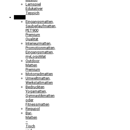
Lernspiel
Edukativer
Teppich
Matten
Eingangsmatten,
Sauberlaufmatten,
PET900
Premium
Qualität
Interieurmatten,
Promotionmatten,
Eingangsmatten,
myLogoMat
Outdoor
Matten
Premium
Motorradmatten
Umweltmatten,
Werkstattmatten
Bedruckten
Yogamatten,
Gymnastikmatten
oder
Fitnessmatten
Regupol
Bar-
Matten
–
Tisch