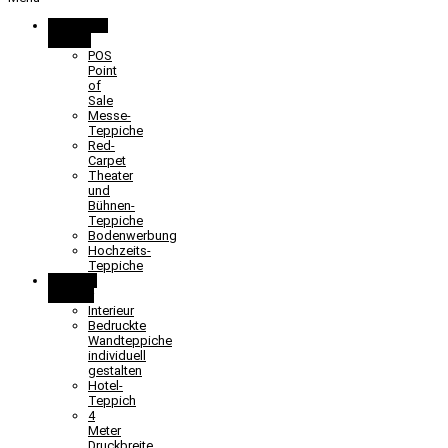
Promotion
& Event
POS
Point
of
Sale
Messe-
Teppiche
Red-
Carpet
Theater
und
Bühnen-
Teppiche
Bodenwerbung
Hochzeits-
Teppiche
Objekt &
Interieur
Interieur
Bedruckte
Wandteppiche
individuell
gestalten
Hotel-
Teppich
4
Meter
Druckbreite