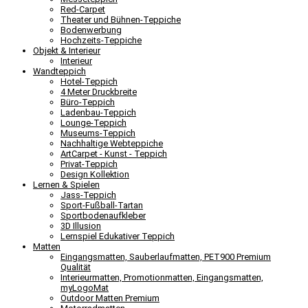
Red-Carpet
Theater und Bühnen-Teppiche
Bodenwerbung
Hochzeits-Teppiche
Objekt & Interieur
Interieur
Wandteppich
Hotel-Teppich
4 Meter Druckbreite
Büro-Teppich
Ladenbau-Teppich
Lounge-Teppich
Museums-Teppich
Nachhaltige Webteppiche
ArtCarpet - Kunst - Teppich
Privat-Teppich
Design Kollektion
Lernen & Spielen
Jass-Teppich
Sport-Fußball-Tartan
Sportbodenaufkleber
3D Illusion
Lernspiel Edukativer Teppich
Matten
Eingangsmatten, Sauberlaufmatten, PET900 Premium
Qualität
Interieurmatten, Promotionmatten, Eingangsmatten,
myLogoMat
Outdoor Matten Premium