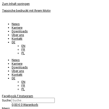
Zum Inhalt springen
Teppiche bedruckt mit Ihrem Motiv
News
Karriere
Downloads
Über uns
Kontakt
DE
EN
FR
PL
News
Karriere
Downloads
Über uns
Kontakt
DE
EN
FR
PL
Facebook-f
Instagram
Suche
0,00
€
0
Warenkorb
Menü