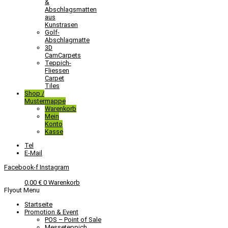
&
Abschlagsmatten
aus
Kunstrasen
Golf-
Abschlagmatte​
3D
CamCarpets
Teppich-
Fliessen
Carpet
Tiles
Shop /
Mustermappe
Warenkorb
Mein
Konto
Kasse
Tel
E-Mail
Facebook-f
Instagram
0,00
€
0
Warenkorb
Flyout Menu
Startseite
Promotion & Event
POS – Point of Sale
Messeteppich