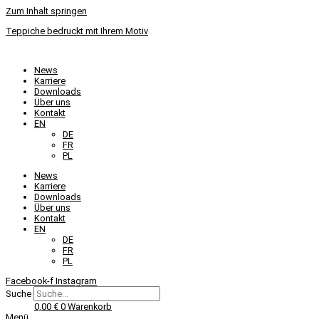
Zum Inhalt springen
Teppiche bedruckt mit Ihrem Motiv
News
Karriere
Downloads
Über uns
Kontakt
EN
DE
FR
PL
News
Karriere
Downloads
Über uns
Kontakt
EN
DE
FR
PL
Facebook-f
Instagram
Suche
0,00
€
0
Warenkorb
Menü