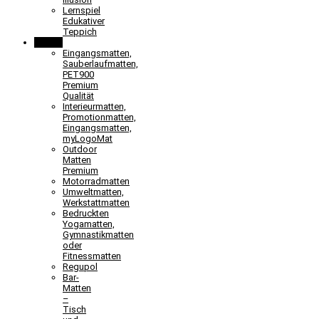
Lernspiel
Edukativer
Teppich
Matten
Eingangsmatten,
Sauberlaufmatten,
PET900
Premium
Qualität
Interieurmatten,
Promotionmatten,
Eingangsmatten,
myLogoMat
Outdoor
Matten
Premium
Motorradmatten
Umweltmatten,
Werkstattmatten
Bedruckten
Yogamatten,
Gymnastikmatten
oder
Fitnessmatten
Regupol
Bar-
Matten
–
Tisch