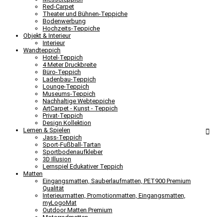
Red-Carpet
Theater und Bühnen-Teppiche
Bodenwerbung
Hochzeits-Teppiche
Objekt & Interieur
Interieur
Wandteppich
Hotel-Teppich
4 Meter Druckbreite
Büro-Teppich
Ladenbau-Teppich
Lounge-Teppich
Museums-Teppich
Nachhaltige Webteppiche
ArtCarpet - Kunst - Teppich
Privat-Teppich
Design Kollektion
Lernen & Spielen
Jass-Teppich
Sport-Fußball-Tartan
Sportbodenaufkleber
3D Illusion
Lernspiel Edukativer Teppich
Matten
Eingangsmatten, Sauberlaufmatten, PET900 Premium
Qualität
Interieurmatten, Promotionmatten, Eingangsmatten,
myLogoMat
Outdoor Matten Premium