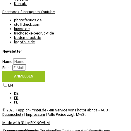
Kontakt
Facebook-f
Instagram
Youtube
photofabrics.de
stoffdruck.com
husse.de
tischdecke-bedruckt.de
boden-druck.de
logofolie.de
Newsletter
Name
Email
ANMELDEN
EN
DE
FR
PL
© 2023 Teppich-Printer.de - ein Service von PhotoFabrics -
AGB
|
Datenschutz
|
Impressum
| *alle Preise zzgl. MwSt.
Made with 🦚 by PIX NOVUM​
Transparenzhinweis:
Zur visuellen Gestaltung der Webseite von