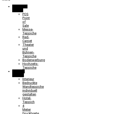
Promotion
& Event
POS
Point
of
Sale
Messe-
Teppiche
Red-
Carpet
Theater
und
Bühnen-
Teppiche
Bodenwerbung
Hochzeits-
Teppiche
Objekt &
Interieur
Interieur
Bedruckte
Wandteppiche
individuell
gestalten
Hotel-
Teppich
4
Meter
Druckbreite