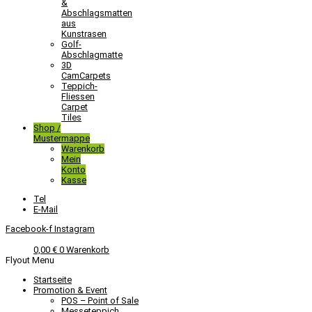
&
Abschlagsmatten
aus
Kunstrasen
Golf-
Abschlagmatte​
3D
CamCarpets
Teppich-
Fliessen
Carpet
Tiles
Shop /
Mustermappe
Warenkorb
Mein
Konto
Kasse
Tel
E-Mail
Facebook-f
Instagram
0,00
€
0
Warenkorb
Flyout Menu
Startseite
Promotion & Event
POS – Point of Sale
Messeteppich