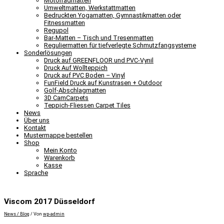
Motorradmatten
Umweltmatten, Werkstattmatten
Bedruckten Yogamatten, Gymnastikmatten oder
Fitnessmatten
Regupol
Bar-Matten – Tisch und Tresenmatten
Reguliermatten für tiefverlegte Schmutzfangsysteme
Sonderlösungen
Druck auf GREENFLOOR und PVC-Vynil
Druck Auf Wollteppich
Druck auf PVC Boden – Vinyl
FunField Druck auf Kunstrasen + Outdoor
Golf-Abschlagmatten
3D CamCarpets
Teppich-Fliessen Carpet Tiles
News
Über uns
Kontakt
Mustermappe bestellen
Shop
Mein Konto
Warenkorb
Kasse
Sprache
Viscom 2017 Düsseldorf
News / Blog
/ Von
wp-admin