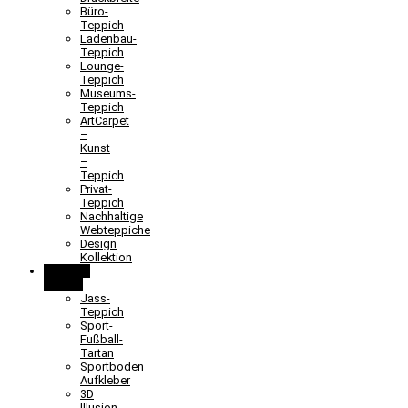
Büro-
Teppich
Ladenbau-
Teppich
Lounge-
Teppich
Museums-
Teppich
ArtCarpet
–
Kunst
–
Teppich
Privat-
Teppich
Nachhaltige
Webteppiche
Design
Kollektion
Lernen &
Spielen
Jass-
Teppich
Sport-
Fußball-
Tartan
Sportboden
Aufkleber
3D
Illusion