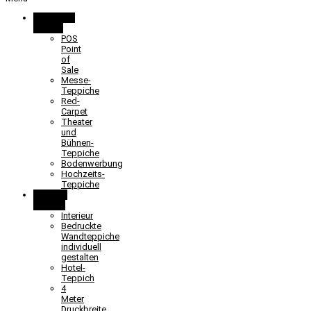
Promotion
& Event
POS
Point
of
Sale
Messe-
Teppiche
Red-
Carpet
Theater
und
Bühnen-
Teppiche
Bodenwerbung
Hochzeits-
Teppiche
Objekt &
Interieur
Interieur
Bedruckte
Wandteppiche
individuell
gestalten
Hotel-
Teppich
4
Meter
Druckbreite