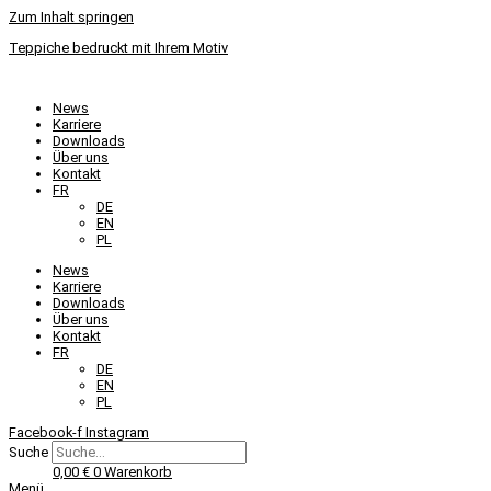
Zum Inhalt springen
Teppiche bedruckt mit Ihrem Motiv
News
Karriere
Downloads
Über uns
Kontakt
FR
DE
EN
PL
News
Karriere
Downloads
Über uns
Kontakt
FR
DE
EN
PL
Facebook-f
Instagram
Suche
0,00
€
0
Warenkorb
Menü