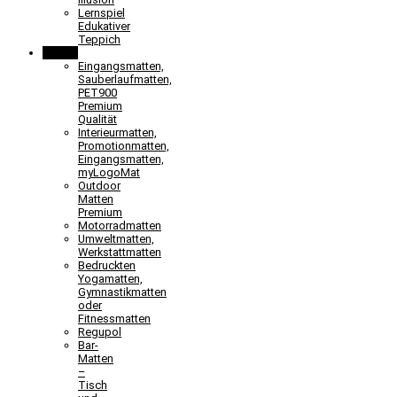
Lernspiel
Edukativer
Teppich
Matten
Eingangsmatten,
Sauberlaufmatten,
PET900
Premium
Qualität
Interieurmatten,
Promotionmatten,
Eingangsmatten,
myLogoMat
Outdoor
Matten
Premium
Motorradmatten
Umweltmatten,
Werkstattmatten
Bedruckten
Yogamatten,
Gymnastikmatten
oder
Fitnessmatten
Regupol
Bar-
Matten
–
Tisch