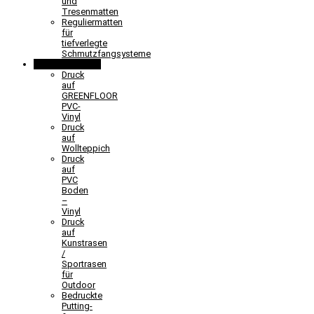
und
Tresenmatten
Reguliermatten
für
tiefverlegte
Schmutzfangsysteme
Sonderlösungen
Druck
auf
GREENFLOOR
PVC-
Vinyl
Druck
auf
Wollteppich
Druck
auf
PVC
Boden
–
Vinyl
Druck
auf
Kunstrasen
/
Sportrasen
für
Outdoor
Bedruckte
Putting-