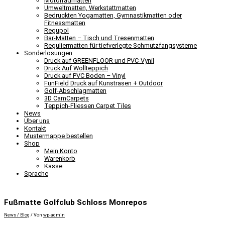
Motorradmatten
Umweltmatten, Werkstattmatten
Bedruckten Yogamatten, Gymnastikmatten oder
Fitnessmatten
Regupol
Bar-Matten – Tisch und Tresenmatten
Reguliermatten für tiefverlegte Schmutzfangsysteme
Sonderlösungen
Druck auf GREENFLOOR und PVC-Vynil
Druck Auf Wollteppich
Druck auf PVC Boden – Vinyl
FunField Druck auf Kunstrasen + Outdoor
Golf-Abschlagmatten
3D CamCarpets
Teppich-Fliessen Carpet Tiles
News
Über uns
Kontakt
Mustermappe bestellen
Shop
Mein Konto
Warenkorb
Kasse
Sprache
Fußmatte Golfclub Schloss Monrepos
News / Blog
/ Von
wp-admin