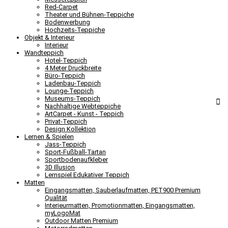
Red-Carpet
Theater und Bühnen-Teppiche
Bodenwerbung
Hochzeits-Teppiche
Objekt & Interieur
Interieur
Wandteppich
Hotel-Teppich
4 Meter Druckbreite
Büro-Teppich
Ladenbau-Teppich
Lounge-Teppich
Museums-Teppich
Nachhaltige Webteppiche
ArtCarpet - Kunst - Teppich
Privat-Teppich
Design Kollektion
Lernen & Spielen
Jass-Teppich
Sport-Fußball-Tartan
Sportbodenaufkleber
3D Illusion
Lernspiel Edukativer Teppich
Matten
Eingangsmatten, Sauberlaufmatten, PET900 Premium
Qualität
Interieurmatten, Promotionmatten, Eingangsmatten,
myLogoMat
Outdoor Matten Premium