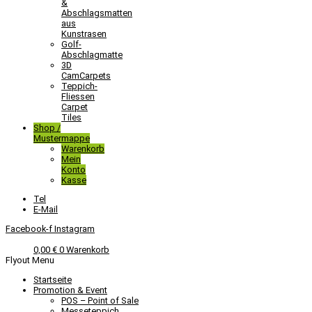
&
Abschlagsmatten
aus
Kunstrasen
Golf-
Abschlagmatte​
3D
CamCarpets
Teppich-
Fliessen
Carpet
Tiles
Shop /
Mustermappe
Warenkorb
Mein
Konto
Kasse
Tel
E-Mail
Facebook-f
Instagram
0,00
€
0
Warenkorb
Flyout Menu
Startseite
Promotion & Event
POS – Point of Sale
Messeteppich