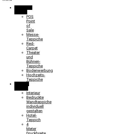
Promotion
& Event
POS
Point
of
Sale
Messe-
Teppiche
Red-
Carpet
Theater
und
Bühnen-
Teppiche
Bodenwerbung
Hochzeits-
Teppiche
Objekt &
Interieur
Interieur
Bedruckte
Wandteppiche
individuell
gestalten
Hotel-
Teppich
4
Meter
Druckbreite