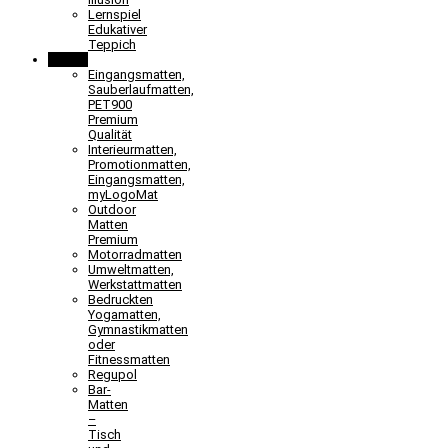
Lernspiel
Edukativer
Teppich
Matten
Eingangsmatten,
Sauberlaufmatten,
PET900
Premium
Qualität
Interieurmatten,
Promotionmatten,
Eingangsmatten,
myLogoMat
Outdoor
Matten
Premium
Motorradmatten
Umweltmatten,
Werkstattmatten
Bedruckten
Yogamatten,
Gymnastikmatten
oder
Fitnessmatten
Regupol
Bar-
Matten
–
Tisch