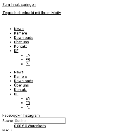
Zum Inhalt springen
Teppiche bedruckt mit Ihrem Motiv
News
Karriere
Downloads
Über uns
Kontakt
DE
EN
FR
PL
News
Karriere
Downloads
Über uns
Kontakt
DE
EN
FR
PL
Facebook-f
Instagram
Suche
0,00
€
0
Warenkorb
Menü