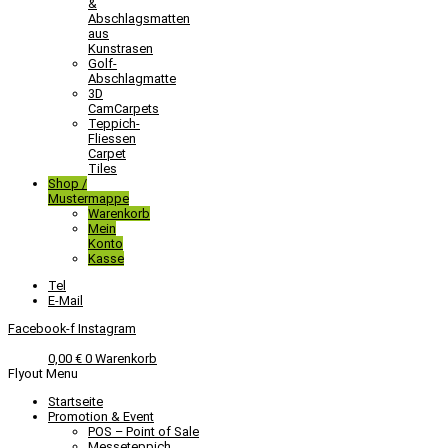
&
Abschlagsmatten
aus
Kunstrasen
Golf-
Abschlagmatte​
3D
CamCarpets
Teppich-
Fliessen
Carpet
Tiles
Shop /
Mustermappe
Warenkorb
Mein
Konto
Kasse
Tel
E-Mail
Facebook-f
Instagram
0,00
€
0
Warenkorb
Flyout Menu
Startseite
Promotion & Event
POS – Point of Sale
Messeteppich