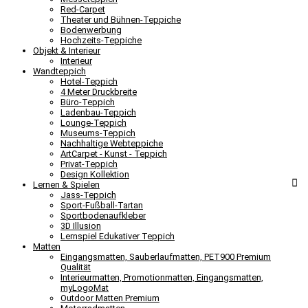
Red-Carpet
Theater und Bühnen-Teppiche
Bodenwerbung
Hochzeits-Teppiche
Objekt & Interieur
Interieur
Wandteppich
Hotel-Teppich
4 Meter Druckbreite
Büro-Teppich
Ladenbau-Teppich
Lounge-Teppich
Museums-Teppich
Nachhaltige Webteppiche
ArtCarpet - Kunst - Teppich
Privat-Teppich
Design Kollektion
Lernen & Spielen
Jass-Teppich
Sport-Fußball-Tartan
Sportbodenaufkleber
3D Illusion
Lernspiel Edukativer Teppich
Matten
Eingangsmatten, Sauberlaufmatten, PET900 Premium
Qualität
Interieurmatten, Promotionmatten, Eingangsmatten,
myLogoMat
Outdoor Matten Premium