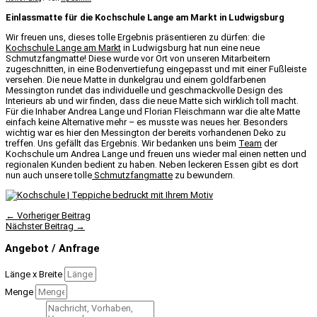
Einlassmatte für die Kochschule Lange am Markt in Ludwigsburg
Wir freuen uns, dieses tolle Ergebnis präsentieren zu dürfen: die
Kochschule Lange am Markt
in Ludwigsburg hat nun eine neue
Schmutzfangmatte! Diese wurde vor Ort von unseren Mitarbeitern
zugeschnitten, in eine Bodenvertiefung eingepasst und mit einer Fußleiste
versehen. Die neue Matte in dunkelgrau und einem goldfarbenen
Messington rundet das individuelle und geschmackvolle Design des
Interieurs ab und wir finden, dass die neue Matte sich wirklich toll macht.
Für die Inhaber Andrea Lange und Florian Fleischmann war die alte Matte
einfach keine Alternative mehr – es musste was neues her. Besonders
wichtig war es hier den Messington der bereits vorhandenen Deko zu
treffen. Uns gefällt das Ergebnis. Wir bedanken uns beim
Team
der
Kochschule um Andrea Lange und freuen uns wieder mal einen netten und
regionalen Kunden bedient zu haben. Neben leckeren Essen gibt es dort
nun auch unsere tolle
Schmutzfangmatte
zu bewundern.
←
Vorheriger Beitrag
Nächster Beitrag
→
Angebot / Anfrage
Länge x Breite
Menge