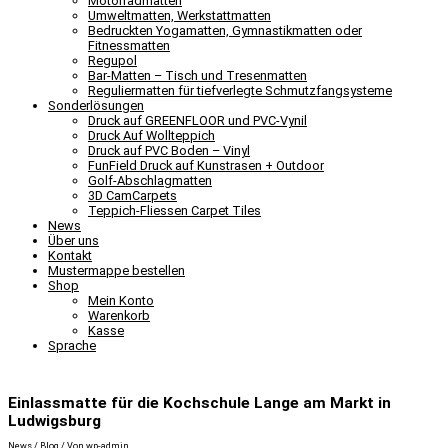
Motorradmatten
Umweltmatten, Werkstattmatten
Bedruckten Yogamatten, Gymnastikmatten oder
Fitnessmatten
Regupol
Bar-Matten – Tisch und Tresenmatten
Reguliermatten für tiefverlegte Schmutzfangsysteme
Sonderlösungen
Druck auf GREENFLOOR und PVC-Vynil
Druck Auf Wollteppich
Druck auf PVC Boden – Vinyl
FunField Druck auf Kunstrasen + Outdoor
Golf-Abschlagmatten
3D CamCarpets
Teppich-Fliessen Carpet Tiles
News
Über uns
Kontakt
Mustermappe bestellen
Shop
Mein Konto
Warenkorb
Kasse
Sprache
Einlassmatte für die Kochschule Lange am Markt in
Ludwigsburg
News / Blog
/ Von
wp-admin