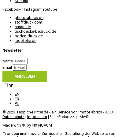
Kontakt
Facebook-f
Instagram
Youtube
photofabrics.de
stoffdruck.com
husse.de
tischdecke-bedruckt.de
boden-druck.de
logofolie.de
Newsletter
Name
Email
ANMELDEN
DE
EN
FR
PL
© 2023 Teppich-Printer.de - ein Service von PhotoFabrics -
AGB
|
Datenschutz
|
Impressum
| *alle Preise zzgl. MwSt.
Made with 🦚 by PIX NOVUM​
Transparenzhinweis:
Zur visuellen Gestaltung der Webseite von