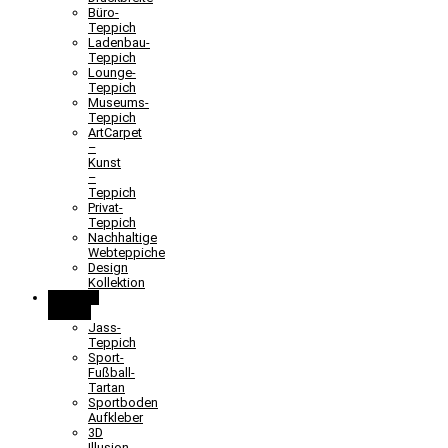
Büro-
Teppich
Ladenbau-
Teppich
Lounge-
Teppich
Museums-
Teppich
ArtCarpet
–
Kunst
–
Teppich
Privat-
Teppich
Nachhaltige
Webteppiche
Design
Kollektion
Lernen &
Spielen
Jass-
Teppich
Sport-
Fußball-
Tartan
Sportboden
Aufkleber
3D
Illusion