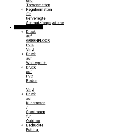
und
Tresenmatten
Reguliermatten
für
tiefverlegte
Schmutzfangsysteme
Sonderlösungen
Druck
auf
GREENFLOOR
PVC-
Vinyl
Druck
auf
Wollteppich
Druck
auf
PVC
Boden
–
Vinyl
Druck
auf
Kunstrasen
/
Sportrasen
für
Outdoor
Bedruckte
Putting-