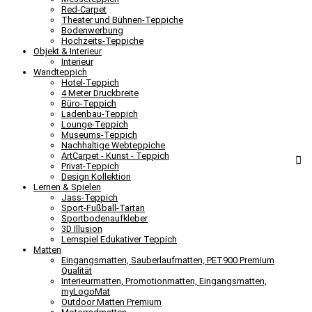
Red-Carpet
Theater und Bühnen-Teppiche
Bodenwerbung
Hochzeits-Teppiche
Objekt & Interieur
Interieur
Wandteppich
Hotel-Teppich
4 Meter Druckbreite
Büro-Teppich
Ladenbau-Teppich
Lounge-Teppich
Museums-Teppich
Nachhaltige Webteppiche
ArtCarpet - Kunst - Teppich
Privat-Teppich
Design Kollektion
Lernen & Spielen
Jass-Teppich
Sport-Fußball-Tartan
Sportbodenaufkleber
3D Illusion
Lernspiel Edukativer Teppich
Matten
Eingangsmatten, Sauberlaufmatten, PET900 Premium
Qualität
Interieurmatten, Promotionmatten, Eingangsmatten,
myLogoMat
Outdoor Matten Premium