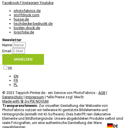
Facebook-f
Instagram
Youtube
photofabrics.de
stoffdruck.com
husse.de
tischdecke-bedruckt.de
boden-druck.de
logofolie.de
Newsletter
Name
Email
ANMELDEN
DE
EN
FR
PL
© 2023 Teppich-Printer.de - ein Service von PhotoFabrics -
AGB
|
Datenschutz
|
Impressum
| *alle Preise zzgl. MwSt.
Made with 🦚 by PIX NOVUM​
Transparenzhinweis:
Zur visuellen Gestaltung der Webseite von
PhotoFabrics nutzen wir teilweise KI-gestützte Bildelemente und
Hintergründe (erstellt mit KI-Software). Dies betrifft rein dekorative
Elemente und Bildhintergründe. Unsere abgebildeten Produkte selbst sind
reale Fotografien, um eine authentische Darstellung der Ware zu
DE
gewährleisten.