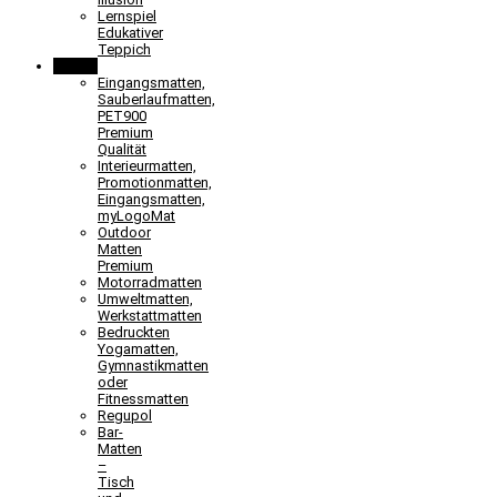
Lernspiel
Edukativer
Teppich
Matten
Eingangsmatten,
Sauberlaufmatten,
PET900
Premium
Qualität
Interieurmatten,
Promotionmatten,
Eingangsmatten,
myLogoMat
Outdoor
Matten
Premium
Motorradmatten
Umweltmatten,
Werkstattmatten
Bedruckten
Yogamatten,
Gymnastikmatten
oder
Fitnessmatten
Regupol
Bar-
Matten
–
Tisch