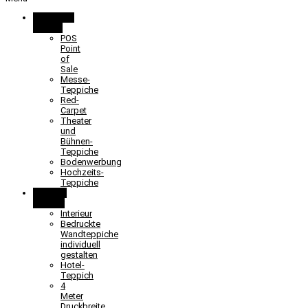
Promotion
& Event
POS
Point
of
Sale
Messe-
Teppiche
Red-
Carpet
Theater
und
Bühnen-
Teppiche
Bodenwerbung
Hochzeits-
Teppiche
Objekt &
Interieur
Interieur
Bedruckte
Wandteppiche
individuell
gestalten
Hotel-
Teppich
4
Meter
Druckbreite