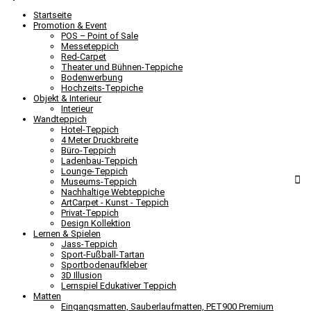
Startseite
Promotion & Event
POS – Point of Sale
Messeteppich
Red-Carpet
Theater und Bühnen-Teppiche
Bodenwerbung
Hochzeits-Teppiche
Objekt & Interieur
Interieur
Wandteppich
Hotel-Teppich
4 Meter Druckbreite
Büro-Teppich
Ladenbau-Teppich
Lounge-Teppich
Museums-Teppich
Nachhaltige Webteppiche
ArtCarpet - Kunst - Teppich
Privat-Teppich
Design Kollektion
Lernen & Spielen
Jass-Teppich
Sport-Fußball-Tartan
Sportbodenaufkleber
3D Illusion
Lernspiel Edukativer Teppich
Matten
Eingangsmatten, Sauberlaufmatten, PET900 Premium