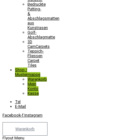
Bedruckte
Putting-
&
Abschlagsmatten
aus
Kunstrasen
Golf-
Abschlagmatte​
3D
CamCarpets
Teppich-
Fliessen
Carpet
Tiles
Shop /
Mustermappe
Warenkorb
Mein
Konto
Kasse
Tel
E-Mail
Facebook-f
Instagram
Warenkorb
Flyout Menu