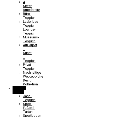
4
Meter
Druckbreite
Büro-
Teppich
Ladenbau-
Teppich
Lounge-
Teppich
Museums-
Teppich
ArtCarpet
–
Kunst
–
Teppich
Privat-
Teppich
Nachhaltige
Webteppiche
Design
Kollektion
Lernen &
Spielen
Jass-
Teppich
Sport-
Fußball-
Tartan
Sportboden