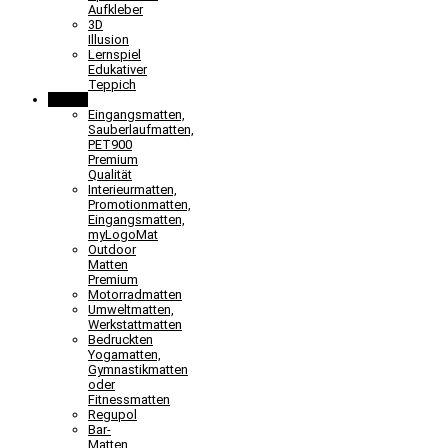
Aufkleber
3D
Illusion
Lernspiel
Edukativer
Teppich
Matten
Eingangsmatten,
Sauberlaufmatten,
PET900
Premium
Qualität
Interieurmatten,
Promotionmatten,
Eingangsmatten,
myLogoMat
Outdoor
Matten
Premium
Motorradmatten
Umweltmatten,
Werkstattmatten
Bedruckten
Yogamatten,
Gymnastikmatten
oder
Fitnessmatten
Regupol
Bar-
Matten