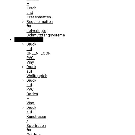
–
Tisch
und
Tresenmatten
Reguliermatten
für
tiefverlegte
Schmutzfangsysteme
Sonderlösungen
Druck
auf
GREENFLOOR
PVC-
Vinyl
Druck
auf
Wollteppich
Druck
auf
PVC
Boden
–
Vinyl
Druck
auf
Kunstrasen
/
Sportrasen
für
Outdoor