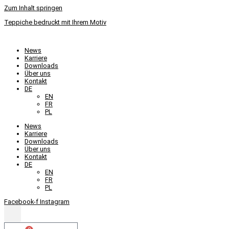
Zum Inhalt springen
Teppiche bedruckt mit Ihrem Motiv
News
Karriere
Downloads
Über uns
Kontakt
DE
EN
FR
PL
News
Karriere
Downloads
Über uns
Kontakt
DE
EN
FR
PL
Facebook-f
Instagram