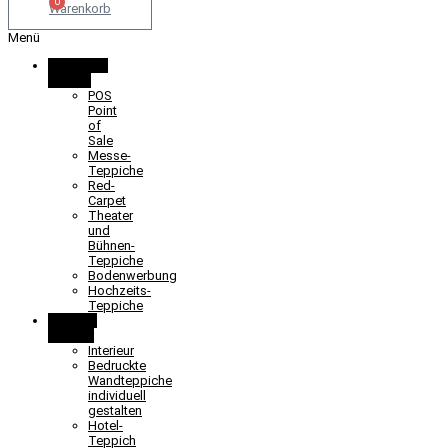
0
Warenkorb
Menü
Promotion
& Event
POS
Point
of
Sale
Messe-
Teppiche
Red-
Carpet
Theater
und
Bühnen-
Teppiche
Bodenwerbung
Hochzeits-
Teppiche
Objekt &
Interieur
Interieur
Bedruckte
Wandteppiche
individuell
gestalten
Hotel-
Teppich