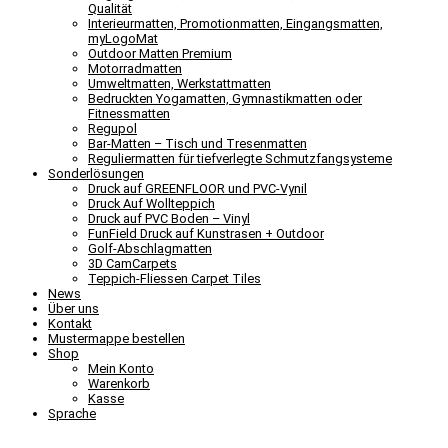
Qualität
Interieurmatten, Promotionmatten, Eingangsmatten,
myLogoMat
Outdoor Matten Premium
Motorradmatten
Umweltmatten, Werkstattmatten
Bedruckten Yogamatten, Gymnastikmatten oder
Fitnessmatten
Regupol
Bar-Matten – Tisch und Tresenmatten
Reguliermatten für tiefverlegte Schmutzfangsysteme
Sonderlösungen
Druck auf GREENFLOOR und PVC-Vynil
Druck Auf Wollteppich
Druck auf PVC Boden – Vinyl
FunField Druck auf Kunstrasen + Outdoor
Golf-Abschlagmatten
3D CamCarpets
Teppich-Fliessen Carpet Tiles
News
Über uns
Kontakt
Mustermappe bestellen
Shop
Mein Konto
Warenkorb
Kasse
Sprache