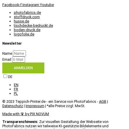
Facebook-f
Instagram
Youtube
photofabrics.de
stoffdruck.com
husse.de
tischdecke-bedruckt.de
boden-druck.de
logofolie.de
Newsletter
Name
Email
ANMELDEN
DE
EN
FR
PL
© 2023 Teppich-Printer.de - ein Service von PhotoFabrics -
AGB
|
Datenschutz
|
Impressum
| *alle Preise zzgl. MwSt.
Made with 🦚 by PIX NOVUM​
Transparenzhinweis:
Zur visuellen Gestaltung der Webseite von
PhotoFabrics nutzen wir teilweise KI-gestützte Bildelemente und