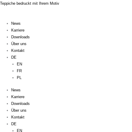
Zum
Menü
Flyout
Teppiche bedruckt mit Ihrem Motiv
Inhalt
Menu
springen
News
Karriere
Downloads
Über uns
Kontakt
DE
EN
FR
PL
News
Karriere
Downloads
Über uns
Kontakt
DE
EN