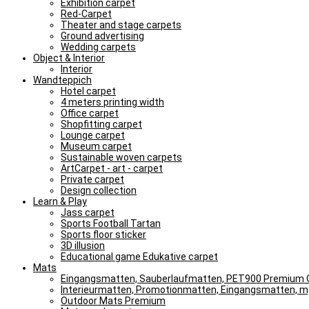
Exhibition carpet
Red-Carpet
Theater and stage carpets
Ground advertising
Wedding carpets
Object & Interior
Interior
Wandteppich
Hotel carpet
4 meters printing width
Office carpet
Shopfitting carpet
Lounge carpet
Museum carpet
Sustainable woven carpets
ArtCarpet - art - carpet
Private carpet
Design collection
Learn & Play
Jass carpet
Sports Football Tartan
Sports floor sticker
3D illusion
Educational game Edukative carpet
Mats
Eingangsmatten, Sauberlaufmatten, PET900 Premium Q
Interieurmatten, Promotionmatten, Eingangsmatten, 
Outdoor Mats Premium