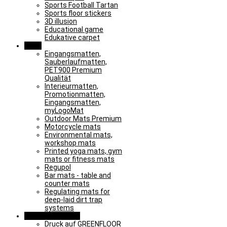
Sports Football Tartan
Sports floor stickers
3D illusion
Educational game
Edukative carpet
Mats
Eingangsmatten,
Sauberlaufmatten,
PET900 Premium
Qualität
Interieurmatten,
Promotionmatten,
Eingangsmatten,
myLogoMat
Outdoor Mats Premium
Motorcycle mats
Environmental mats,
workshop mats
Printed yoga mats, gym
mats or fitness mats
Regupol
Bar mats - table and
counter mats
Regulating mats for
deep-laid dirt trap
systems
Special solutions
Druck auf GREENFLOOR