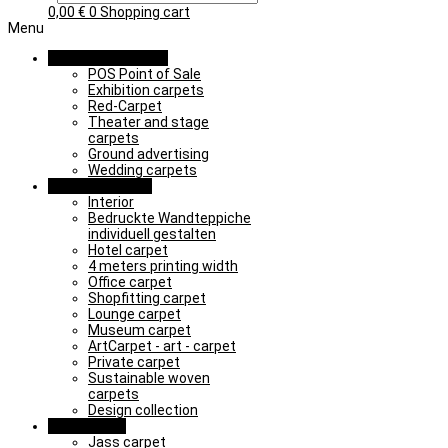
0,00
€
0
Shopping cart
Menu
Promotion & Event
POS Point of Sale
Exhibition carpets
Red-Carpet
Theater and stage
carpets
Ground advertising
Wedding carpets
Object & Interior
Interior
Bedruckte Wandteppiche
individuell gestalten
Hotel carpet
4 meters printing width
Office carpet
Shopfitting carpet
Lounge carpet
Museum carpet
ArtCarpet - art - carpet
Private carpet
Sustainable woven
carpets
Design collection
Learn & Play
Jass carpet