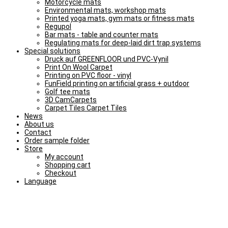
Motorcycle mats
Environmental mats, workshop mats
Printed yoga mats, gym mats or fitness mats
Regupol
Bar mats - table and counter mats
Regulating mats for deep-laid dirt trap systems
Special solutions
Druck auf GREENFLOOR und PVC-Vynil
Print On Wool Carpet
Printing on PVC floor - vinyl
FunField printing on artificial grass + outdoor
Golf tee mats
3D CamCarpets
Carpet Tiles Carpet Tiles
News
About us
Contact
Order sample folder
Store
My account
Shopping cart
Checkout
Language