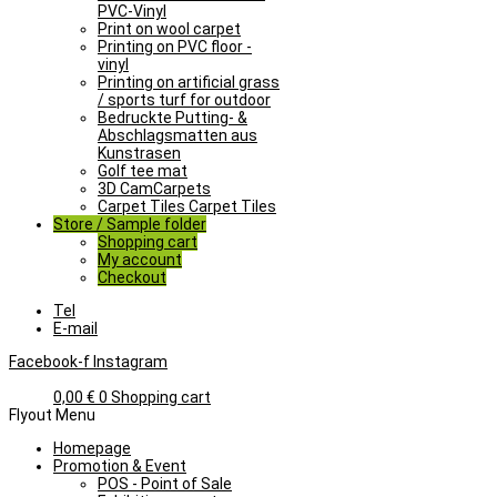
PVC-Vinyl
Print on wool carpet
Printing on PVC floor -
vinyl
Printing on artificial grass
/ sports turf for outdoor
Bedruckte Putting- &
Abschlagsmatten aus
Kunstrasen
Golf tee mat
3D CamCarpets
Carpet Tiles Carpet Tiles
Store / Sample folder
Shopping cart
My account
Checkout
Tel
E-mail
Facebook-f
Instagram
0,00
€
0
Shopping cart
Flyout Menu
Homepage
Promotion & Event
POS - Point of Sale