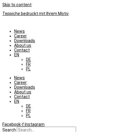
Skip to content
Teppiche bedruckt mit Ihrem Motiv
News
Career
Downloads
About us
Contact
EN
DE
FR
PL
News
Career
Downloads
About us
Contact
EN
DE
FR
PL
Facebook-f
Instagram
Search