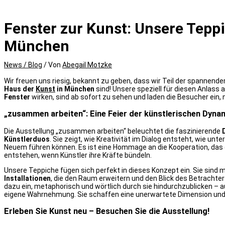
Fenster zur Kunst: Unsere Tepp
München
News / Blog
/ Von
Abegail Motzke
Wir freuen uns riesig, bekannt zu geben, dass wir Teil der spannend
Haus der
Kunst
in München
sind! Unsere speziell für diesen Anlass 
Fenster
wirken, sind ab sofort zu sehen und laden die Besucher ein,
„zusammen arbeiten“: Eine Feier der künstlerischen Dyna
Die Ausstellung „zusammen arbeiten“ beleuchtet die faszinierende
Künstlerduos
. Sie zeigt, wie Kreativität im Dialog entsteht, wie u
Neuem führen können. Es ist eine Hommage an die Kooperation, das
entstehen, wenn Künstler ihre Kräfte bündeln.
Unsere Teppiche fügen sich perfekt in dieses Konzept ein. Sie sind 
Installationen
, die den Raum erweitern und den Blick des Betrachters
dazu ein, metaphorisch und wörtlich durch sie hindurchzublicken – 
eigene Wahrnehmung. Sie schaffen eine unerwartete Dimension und sp
Erleben Sie Kunst neu – Besuchen Sie die Ausstellung!