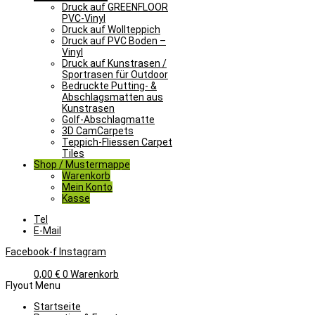
Druck auf GREENFLOOR
PVC-Vinyl
Druck auf Wollteppich
Druck auf PVC Boden –
Vinyl
Druck auf Kunstrasen /
Sportrasen für Outdoor
Bedruckte Putting- &
Abschlagsmatten aus
Kunstrasen
Golf-Abschlagmatte​
3D CamCarpets
Teppich-Fliessen Carpet
Tiles
Shop / Mustermappe
Warenkorb
Mein Konto
Kasse
Tel
E-Mail
Facebook-f
Instagram
0,00
€
0
Warenkorb
Flyout Menu
Startseite