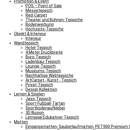
Promotion & Event
POS – Point of Sale
Messeteppich
Red-Carpet
Theater und Bühnen-Teppiche
Bodenwerbung
Hochzeits-Teppiche
Objekt & Interieur
Interieur
Wandteppich
Hotel-Teppich
4 Meter Druckbreite
Büro-Teppich
Ladenbau-Teppich
Lounge-Teppich
Museums-Teppich
Nachhaltige Webteppiche
ArtCarpet - Kunst - Teppich
Privat-Teppich
Design Kollektion
Lernen & Spielen
Jass-Teppich
Sport-Fußball-Tartan
Sportbodenaufkleber
3D Illusion
Lernspiel Edukativer Teppich
Matten
Eingangsmatten, Sauberlaufmatten, PET900 Premium Q