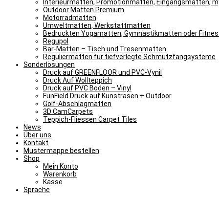
Interieurmatten, Promotionmatten, Eingangsmatten, 
Outdoor Matten Premium
Motorradmatten
Umweltmatten, Werkstattmatten
Bedruckten Yogamatten, Gymnastikmatten oder Fitne
Regupol
Bar-Matten – Tisch und Tresenmatten
Reguliermatten für tiefverlegte Schmutzfangsysteme
Sonderlösungen
Druck auf GREENFLOOR und PVC-Vynil
Druck Auf Wollteppich
Druck auf PVC Boden – Vinyl
FunField Druck auf Kunstrasen + Outdoor
Golf-Abschlagmatten
3D CamCarpets
Teppich-Fliessen Carpet Tiles
News
Über uns
Kontakt
Mustermappe bestellen
Shop
Mein Konto
Warenkorb
Kasse
Sprache