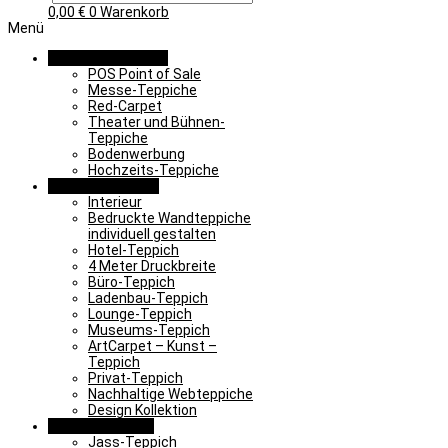
0,00
€
0
Warenkorb
Menü
Promotion & Event
POS Point of Sale
Messe-Teppiche
Red-Carpet
Theater und Bühnen-
Teppiche
Bodenwerbung
Hochzeits-Teppiche
Objekt & Interieur
Interieur
Bedruckte Wandteppiche
individuell gestalten
Hotel-Teppich
4 Meter Druckbreite
Büro-Teppich
Ladenbau-Teppich
Lounge-Teppich
Museums-Teppich
ArtCarpet – Kunst –
Teppich
Privat-Teppich
Nachhaltige Webteppiche
Design Kollektion
Lernen & Spielen
Jass-Teppich