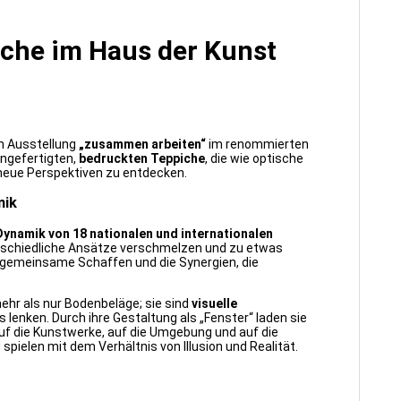
iche im Haus der Kunst
en Ausstellung
„zusammen arbeiten“
im renommierten
angefertigten,
bedruckten Teppiche
, die wie optische
 neue Perspektiven zu entdecken.
mik
Dynamik von 18 nationalen und internationalen
nterschiedliche Ansätze verschmelzen und zu etwas
 gemeinsame Schaffen und die Synergien, die
mehr als nur Bodenbeläge; sie sind
visuelle
 lenken. Durch ihre Gestaltung als „Fenster“ laden sie
auf die Kunstwerke, auf die Umgebung und auf die
ielen mit dem Verhältnis von Illusion und Realität.