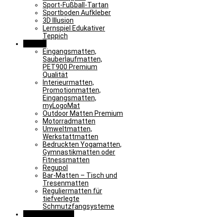
Sport-Fußball-Tartan
Sportboden Aufkleber
3D Illusion
Lernspiel Edukativer
Teppich
Matten
Eingangsmatten,
Sauberlaufmatten,
PET900 Premium
Qualität
Interieurmatten,
Promotionmatten,
Eingangsmatten,
myLogoMat
Outdoor Matten Premium
Motorradmatten
Umweltmatten,
Werkstattmatten
Bedruckten Yogamatten,
Gymnastikmatten oder
Fitnessmatten
Regupol
Bar-Matten – Tisch und
Tresenmatten
Reguliermatten für
tiefverlegte
Schmutzfangsysteme
Sonderlösungen