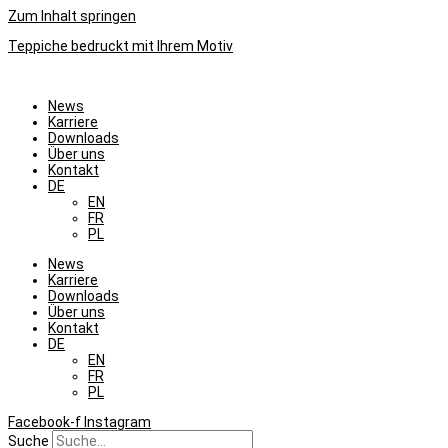
Zum Inhalt springen
Teppiche bedruckt mit Ihrem Motiv
News
Karriere
Downloads
Über uns
Kontakt
DE
EN
FR
PL
News
Karriere
Downloads
Über uns
Kontakt
DE
EN
FR
PL
Facebook-f
Instagram
Suche