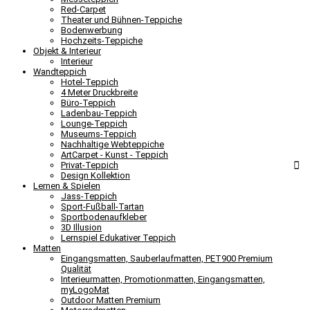
Red-Carpet
Theater und Bühnen-Teppiche
Bodenwerbung
Hochzeits-Teppiche
Objekt & Interieur
Interieur
Wandteppich
Hotel-Teppich
4 Meter Druckbreite
Büro-Teppich
Ladenbau-Teppich
Lounge-Teppich
Museums-Teppich
Nachhaltige Webteppiche
ArtCarpet - Kunst - Teppich
Privat-Teppich
Design Kollektion
Lernen & Spielen
Jass-Teppich
Sport-Fußball-Tartan
Sportbodenaufkleber
3D Illusion
Lernspiel Edukativer Teppich
Matten
Eingangsmatten, Sauberlaufmatten, PET900 Premium
Qualität
Interieurmatten, Promotionmatten, Eingangsmatten,
myLogoMat
Outdoor Matten Premium