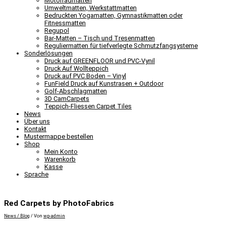
Motorradmatten
Umweltmatten, Werkstattmatten
Bedruckten Yogamatten, Gymnastikmatten oder
Fitnessmatten
Regupol
Bar-Matten – Tisch und Tresenmatten
Reguliermatten für tiefverlegte Schmutzfangsysteme
Sonderlösungen
Druck auf GREENFLOOR und PVC-Vynil
Druck Auf Wollteppich
Druck auf PVC Boden – Vinyl
FunField Druck auf Kunstrasen + Outdoor
Golf-Abschlagmatten
3D CamCarpets
Teppich-Fliessen Carpet Tiles
News
Über uns
Kontakt
Mustermappe bestellen
Shop
Mein Konto
Warenkorb
Kasse
Sprache
Red Carpets by PhotoFabrics
News / Blog
/ Von
wp-admin