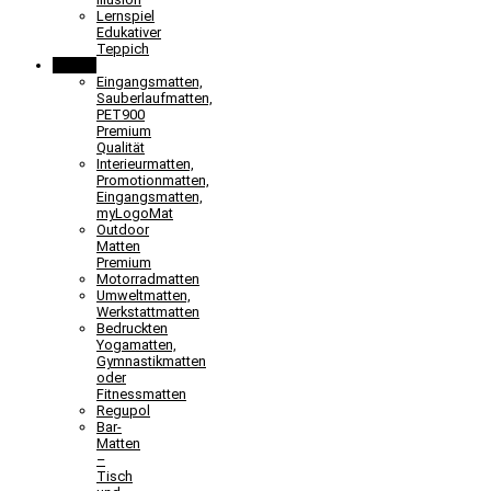
Lernspiel
Edukativer
Teppich
Matten
Eingangsmatten,
Sauberlaufmatten,
PET900
Premium
Qualität
Interieurmatten,
Promotionmatten,
Eingangsmatten,
myLogoMat
Outdoor
Matten
Premium
Motorradmatten
Umweltmatten,
Werkstattmatten
Bedruckten
Yogamatten,
Gymnastikmatten
oder
Fitnessmatten
Regupol
Bar-
Matten
–
Tisch