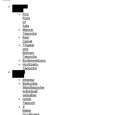
Promotion
& Event
POS
Point
of
Sale
Messe-
Teppiche
Red-
Carpet
Theater
und
Bühnen-
Teppiche
Bodenwerbung
Hochzeits-
Teppiche
Objekt &
Interieur
Interieur
Bedruckte
Wandteppiche
individuell
gestalten
Hotel-
Teppich
4
Meter
Druckbreite