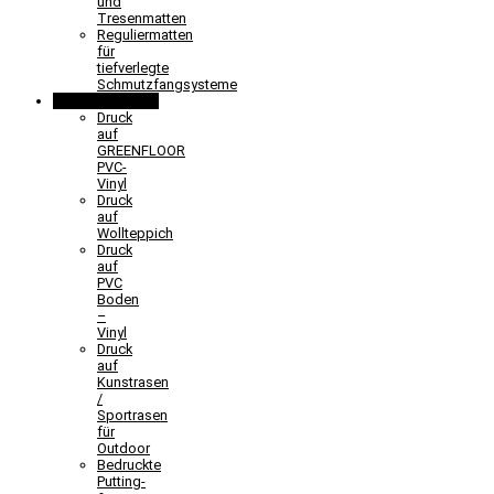
und
Tresenmatten
Reguliermatten
für
tiefverlegte
Schmutzfangsysteme
Sonderlösungen
Druck
auf
GREENFLOOR
PVC-
Vinyl
Druck
auf
Wollteppich
Druck
auf
PVC
Boden
–
Vinyl
Druck
auf
Kunstrasen
/
Sportrasen
für
Outdoor
Bedruckte
Putting-