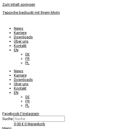
Zum Inhalt springen
Teppiche bedruckt mit Ihrem Motiv
News
Karriere
Downloads
Über uns
Kontakt
EN
DE
FR
PL
News
Karriere
Downloads
Über uns
Kontakt
EN
DE
FR
PL
Facebook-f
Instagram
Suche
0,00
€
0
Warenkorb
Menü