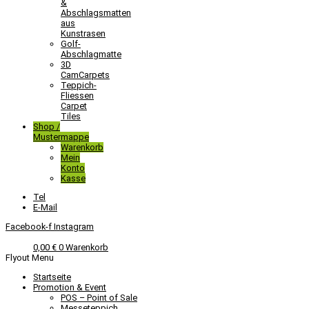
&
Abschlagsmatten
aus
Kunstrasen
Golf-
Abschlagmatte​
3D
CamCarpets
Teppich-
Fliessen
Carpet
Tiles
Shop /
Mustermappe
Warenkorb
Mein
Konto
Kasse
Tel
E-Mail
Facebook-f
Instagram
0,00
€
0
Warenkorb
Flyout Menu
Startseite
Promotion & Event
POS – Point of Sale
Messeteppich