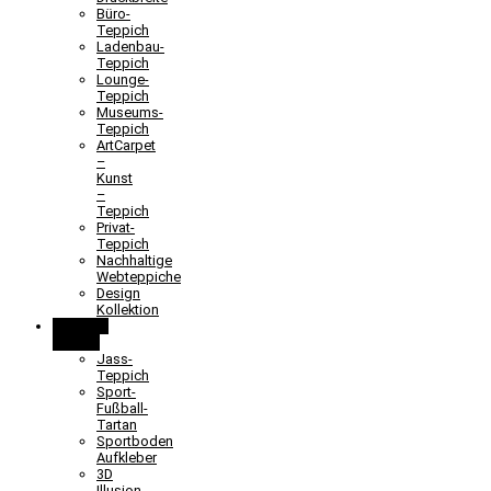
Büro-
Teppich
Ladenbau-
Teppich
Lounge-
Teppich
Museums-
Teppich
ArtCarpet
–
Kunst
–
Teppich
Privat-
Teppich
Nachhaltige
Webteppiche
Design
Kollektion
Lernen &
Spielen
Jass-
Teppich
Sport-
Fußball-
Tartan
Sportboden
Aufkleber
3D
Illusion