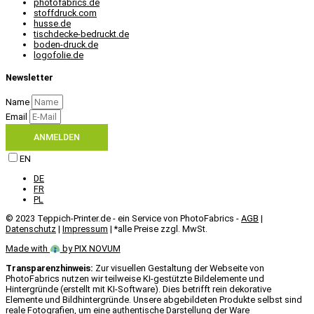
photofabrics.de
stoffdruck.com
husse.de
tischdecke-bedruckt.de
boden-druck.de
logofolie.de
Newsletter
Name
Email
ANMELDEN
EN
DE
FR
PL
© 2023 Teppich-Printer.de - ein Service von PhotoFabrics -
AGB
|
Datenschutz
|
Impressum
| *alle Preise zzgl. MwSt.
Made with
by PIX NOVUM​
Transparenzhinweis:
Zur visuellen Gestaltung der Webseite von
PhotoFabrics nutzen wir teilweise KI-gestützte Bildelemente und
Hintergründe (erstellt mit KI-Software). Dies betrifft rein dekorative
Elemente und Bildhintergründe. Unsere abgebildeten Produkte selbst sind
reale Fotografien, um eine authentische Darstellung der Ware zu