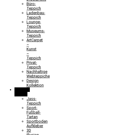
Büro-
Teppich
Ladenbau-
Teppich
Lounge-
Teppich
Museums-
Teppich
ArtCarpet
–
Kunst
–
Teppich
Privat-
Teppich
Nachhaltige
Webteppiche
Design
Kollektion
Lernen &
Spielen
Jass-
Teppich
Sport-
Fußball-
Tartan
Sportboden
Aufkleber
3D
Illusion