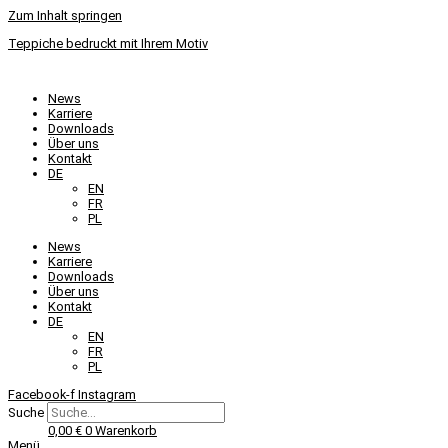
Zum Inhalt springen
Teppiche bedruckt mit Ihrem Motiv
News
Karriere
Downloads
Über uns
Kontakt
DE
EN
FR
PL
News
Karriere
Downloads
Über uns
Kontakt
DE
EN
FR
PL
Facebook-f
Instagram
Suche
0,00
€
0
Warenkorb
Menü