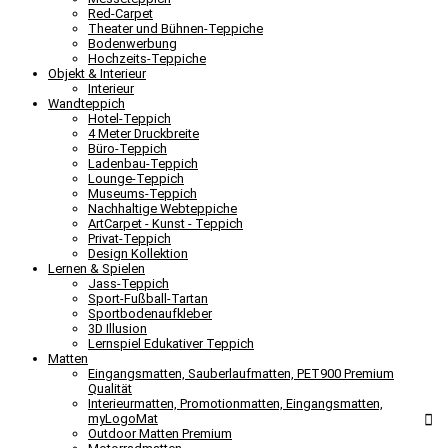
Red-Carpet
Theater und Bühnen-Teppiche
Bodenwerbung
Hochzeits-Teppiche
Objekt & Interieur
Interieur
Wandteppich
Hotel-Teppich
4 Meter Druckbreite
Büro-Teppich
Ladenbau-Teppich
Lounge-Teppich
Museums-Teppich
Nachhaltige Webteppiche
ArtCarpet - Kunst - Teppich
Privat-Teppich
Design Kollektion
Lernen & Spielen
Jass-Teppich
Sport-Fußball-Tartan
Sportbodenaufkleber
3D Illusion
Lernspiel Edukativer Teppich
Matten
Eingangsmatten, Sauberlaufmatten, PET900 Premium
Qualität
Interieurmatten, Promotionmatten, Eingangsmatten,
myLogoMat
Outdoor Matten Premium