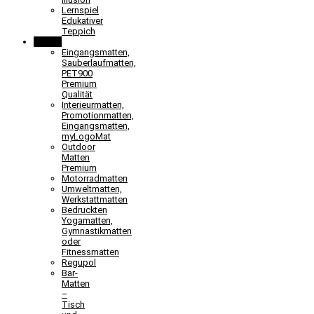
Lernspiel
Edukativer
Teppich
Matten
Eingangsmatten,
Sauberlaufmatten,
PET900
Premium
Qualität
Interieurmatten,
Promotionmatten,
Eingangsmatten,
myLogoMat
Outdoor
Matten
Premium
Motorradmatten
Umweltmatten,
Werkstattmatten
Bedruckten
Yogamatten,
Gymnastikmatten
oder
Fitnessmatten
Regupol
Bar-
Matten
–
Tisch