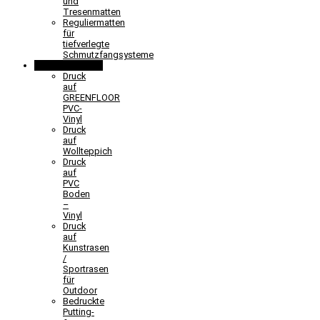
und
Tresenmatten
Reguliermatten
für
tiefverlegte
Schmutzfangsysteme
Sonderlösungen
Druck
auf
GREENFLOOR
PVC-
Vinyl
Druck
auf
Wollteppich
Druck
auf
PVC
Boden
–
Vinyl
Druck
auf
Kunstrasen
/
Sportrasen
für
Outdoor
Bedruckte
Putting-