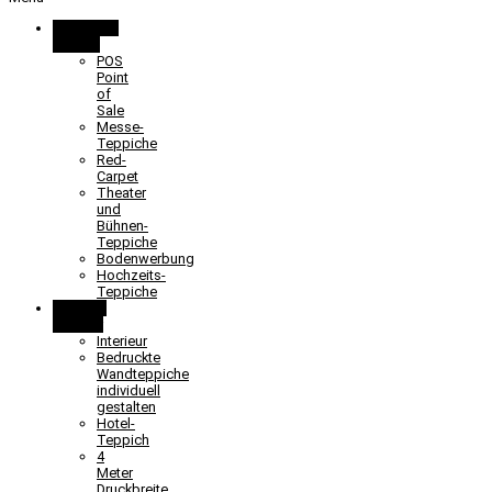
Promotion
& Event
POS
Point
of
Sale
Messe-
Teppiche
Red-
Carpet
Theater
und
Bühnen-
Teppiche
Bodenwerbung
Hochzeits-
Teppiche
Objekt &
Interieur
Interieur
Bedruckte
Wandteppiche
individuell
gestalten
Hotel-
Teppich
4
Meter
Druckbreite