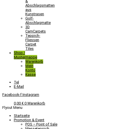
&
Abschlagsmatten
aus
Kunstrasen
Golf-
Abschlagmatte​
3D
CamCarpets
Teppich-
Fliessen
Carpet
Tiles
Shop /
Mustermappe
Warenkorb
Mein
Konto
Kasse
Tel
E-Mail
Facebook-f
Instagram
0,00
€
0
Warenkorb
Flyout Menu
Startseite
Promotion & Event
POS – Point of Sale
Messeteppich