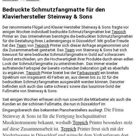
Bedruckte Schmutzfangmatte für den
Klavierhersteller Steinway & Sons
Der renommierte Flügel und Klavier Hersteller Steinway & Sons fragte vor
einigen Wochen individuell bedruckte Schmutzfangmatten bei
Teppich
Printer an. Das Unternehmen benötigte die bedruckten Schmutzfangmatten
für die Gestaltung ihres Ladeneingangs in Düsseldorf. Mit großer Freude
hat das
Team
von
Teppich
Printer sich dieser Anfrage angenommen und
die Zusammenarbeit gestartet. Das
Team
von Steinway & Sons hat sich
bewusst für eine bedrucke Schmutzfangmatte in Gold auf schwarzem
Grund entschieden, um die Hochwertigkeit ihrer Produkte durch einen edlen
Look der Schmutzfangmatte zu unterstreichen. Das immer wieder
auftretende Farbspiel der bereits vorhanden Dekoration galt es ebenfalls
zu ergänzen.
Teppich
Printer bietet bei der
Farbauswahl
ein breites
Spektrum von insgesamt 45 Farben an, aus denen bis zu 32 für die
bedruckten Schmutzfangmatten ausgewählt werden können. Darunter
befinden sich auch das satte schwarz sowie das luxuriöse Gold der
Fußmatte von Steinway & Sons.
Seit einigen Wochen erfreuen sich nun sowohl die Mitarbeiter als auch die
Kunden an der schönen Fußmatte, die nun in Düsseldorf im
Die Firma
Eingangsbereich des bekannten Pianoherstellers ausliegt.
Steinway & Sons ist für die Fertigung hochqualitativer
Musikinstrumente bekannt, weshalb
Teppich
Printer besonders stolz
auf diese Zusammenarbeit ist.
Teppich
Printer freut sich mit der
Niederlassung in Düsseldorf und wünscht dem Verkaufsteam dort