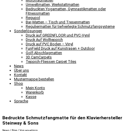
Motorradmatten
Umweltmatten, Werkstattmatten
Bedruckten Yogamatten, Gymnastikmatten oder
Fitnessmatten
Regupol
Bar-Matten – Tisch und Tresenmatten
Reguliermatten für tiefverlegte Schmutzfangsysteme
Sonderlösungen
Druck auf GREENFLOOR und PVC-Vynil
Druck Auf Wollteppich
Druck auf PVC Boden – Vinyl
FunField Druck auf Kunstrasen + Outdoor
Golf-Abschlagmatten
3D CamCarpets
Teppich-Fliessen Carpet Tiles
News
Über uns
Kontakt
Mustermappe bestellen
Shop
Mein Konto
Warenkorb
Kasse
Sprache
Bedruckte Schmutzfangmatte für den Klavierhersteller
Steinway & Sons
News / Blog
/ Von
wp-admin