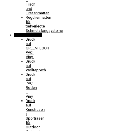
Tisch
und
Tresenmatten
Reguliermatten
für
tiefverlegte
Schmutzfangsysteme
Sonderlösungen
Druck
auf
GREENFLOOR
PVC-
Vinyl
Druck
auf
Wollteppich
Druck
auf
PVC
Boden
–
Vinyl
Druck
auf
Kunstrasen
/
Sportrasen
für
Outdoor