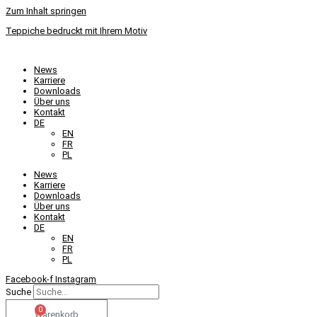
Zum Inhalt springen
Teppiche bedruckt mit Ihrem Motiv
News
Karriere
Downloads
Über uns
Kontakt
DE
EN
FR
PL
News
Karriere
Downloads
Über uns
Kontakt
DE
EN
FR
PL
Facebook-f
Instagram
Suche
0
Warenkorb