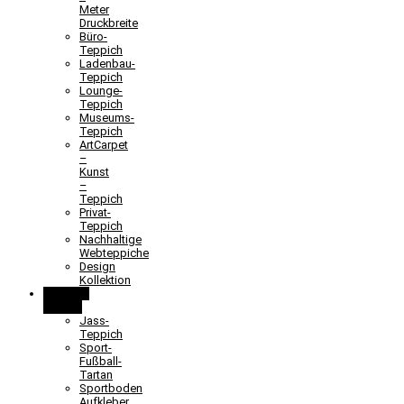
Meter
Druckbreite
Büro-
Teppich
Ladenbau-
Teppich
Lounge-
Teppich
Museums-
Teppich
ArtCarpet
–
Kunst
–
Teppich
Privat-
Teppich
Nachhaltige
Webteppiche
Design
Kollektion
Lernen &
Spielen
Jass-
Teppich
Sport-
Fußball-
Tartan
Sportboden
Aufkleber