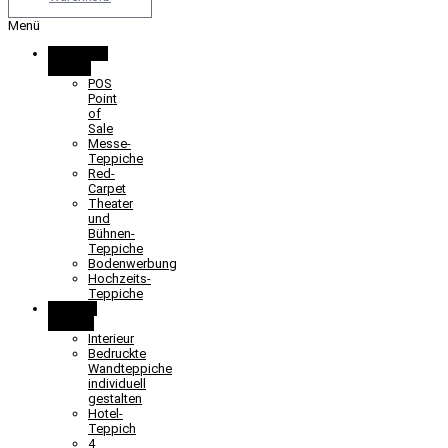
Menü
Promotion
& Event
POS
Point
of
Sale
Messe-
Teppiche
Red-
Carpet
Theater
und
Bühnen-
Teppiche
Bodenwerbung
Hochzeits-
Teppiche
Objekt &
Interieur
Interieur
Bedruckte
Wandteppiche
individuell
gestalten
Hotel-
Teppich
4