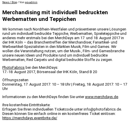
News / Blog
/ Von
wp-admin
Merchandising mit individuell bedruckten
Werbematten und Teppichen
Wir kommen nach Nordrhein-Westfalen und präsentieren unsere Lösungen
rund um individuell bedruckte Teppiche, Werbematten, Spieleteppiche und
anderes mehr erstmals bei den MerchDays am 17. und 18. August 2017 in
der IHK Köln – das Branchentreffen der Merchandiser, Fanartikel- und
Werbeartikel-Spezialisten in den Märkten Musik, Film und Games. Wir
wollen die Veranstaltung nutzen, um der Musik-, Film- und Gamesbranche
unsere neuen Ideen und Produkte rund um individuell bedruckte
Werbematten, Red Carpets und digital bedruckte Stoffe zu zeigen.
PhotoFabrics
bei den MerchDays:
17.-18. August 2017, Börsensaal der IHK Köln, Stand B 20
Öffnungszeiten
Donnerstag, 17. August 2017: 10 – 18 Uhr | Freitag, 18. August 2017: 10 – 17
Uhr
Informationen zu den MerchDays finden Sie unter
www.merchdays.de
.
Ihre kostenfreie Eintrittskarte:
Erfragen Sie Ihren individuellen Ticketcode unter info@photofabrics.de.
Diesen können Sie einfach online in ein kostenfreies Ticket einlösen:
https://merchdays.eventbrite.de/