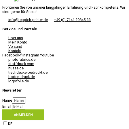
Profitieren Sie von unserer langjährigen Erfahrung und Fachkompetenz. Wir
sind gerne für Sie da!
info@teppich-printer.de
+49 (0) 7141 29845-33
Service und Portale
Über uns
Mein Konto
Versand
Kontakt
Facebook-f
Instagram
Youtube
photofabrics.de
stoffdruck.com
husse.de
tischdecke-bedruckt.de
boden-druck.de
logofolie.de
Newsletter
Name
Email
ANMELDEN
DE