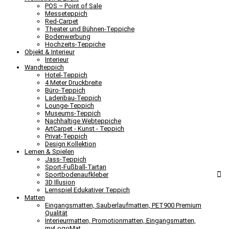
POS – Point of Sale
Messeteppich
Red-Carpet
Theater und Bühnen-Teppiche
Bodenwerbung
Hochzeits-Teppiche
Objekt & Interieur
Interieur
Wandteppich
Hotel-Teppich
4 Meter Druckbreite
Büro-Teppich
Ladenbau-Teppich
Lounge-Teppich
Museums-Teppich
Nachhaltige Webteppiche
ArtCarpet - Kunst - Teppich
Privat-Teppich
Design Kollektion
Lernen & Spielen
Jass-Teppich
Sport-Fußball-Tartan
Sportbodenaufkleber
3D Illusion
Lernspiel Edukativer Teppich
Matten
Eingangsmatten, Sauberlaufmatten, PET900 Premium
Qualität
Interieurmatten, Promotionmatten, Eingangsmatten,
myLogoMat