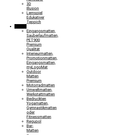
3D
Illusion
Lernspiel
Edukativer
Teppich
Matten
Eingangsmatten,
Sauberlaufmatten,
PET900
Premium
Qualität
Interieurmatten,
Promotionmatten,
Eingangsmatten,
myLogoMat
Outdoor
Matten
Premium
Motorradmatten
Umweltmatten,
Werkstattmatten
Bedruckten
Yogamatten,
Gymnastikmatten
oder
Fitnessmatten
Regupol
Bar-
Matten
–