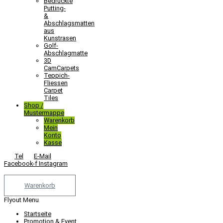
Bedruckte
Putting-
&
Abschlagsmatten
aus
Kunstrasen
Golf-
Abschlagmatte​
3D
CamCarpets
Teppich-
Fliessen
Carpet
Tiles
Shop /
Mustermappe
Warenkorb
Mein
Konto
Kasse
Tel
E-Mail
Facebook-f
Instagram
Warenkorb
Flyout Menu
Startseite
Promotion & Event