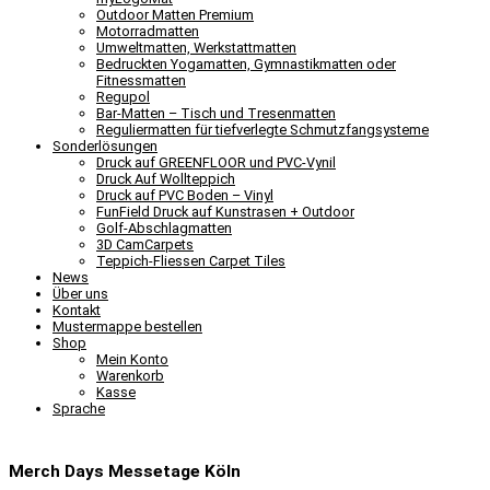
Outdoor Matten Premium
Motorradmatten
Umweltmatten, Werkstattmatten
Bedruckten Yogamatten, Gymnastikmatten oder
Fitnessmatten
Regupol
Bar-Matten – Tisch und Tresenmatten
Reguliermatten für tiefverlegte Schmutzfangsysteme
Sonderlösungen
Druck auf GREENFLOOR und PVC-Vynil
Druck Auf Wollteppich
Druck auf PVC Boden – Vinyl
FunField Druck auf Kunstrasen + Outdoor
Golf-Abschlagmatten
3D CamCarpets
Teppich-Fliessen Carpet Tiles
News
Über uns
Kontakt
Mustermappe bestellen
Shop
Mein Konto
Warenkorb
Kasse
Sprache
Merch Days Messetage Köln