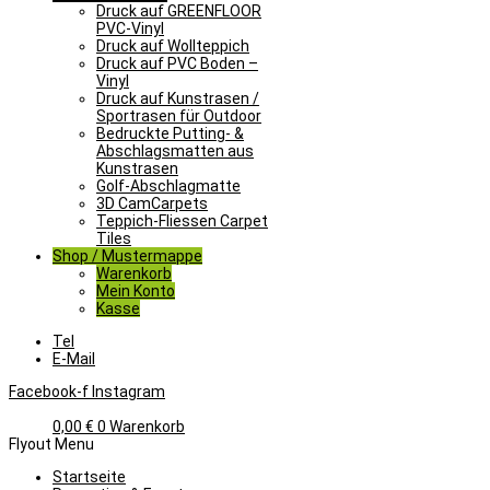
Druck auf GREENFLOOR
PVC-Vinyl
Druck auf Wollteppich
Druck auf PVC Boden –
Vinyl
Druck auf Kunstrasen /
Sportrasen für Outdoor
Bedruckte Putting- &
Abschlagsmatten aus
Kunstrasen
Golf-Abschlagmatte​
3D CamCarpets
Teppich-Fliessen Carpet
Tiles
Shop / Mustermappe
Warenkorb
Mein Konto
Kasse
Tel
E-Mail
Facebook-f
Instagram
0,00
€
0
Warenkorb
Flyout Menu
Startseite