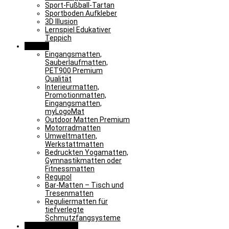
Sport-Fußball-Tartan
Sportboden Aufkleber
3D Illusion
Lernspiel Edukativer
Teppich
Matten
Eingangsmatten,
Sauberlaufmatten,
PET900 Premium
Qualität
Interieurmatten,
Promotionmatten,
Eingangsmatten,
myLogoMat
Outdoor Matten Premium
Motorradmatten
Umweltmatten,
Werkstattmatten
Bedruckten Yogamatten,
Gymnastikmatten oder
Fitnessmatten
Regupol
Bar-Matten – Tisch und
Tresenmatten
Reguliermatten für
tiefverlegte
Schmutzfangsysteme
Sonderlösungen