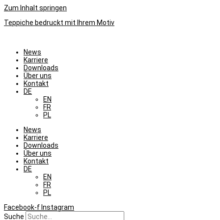
Zum Inhalt springen
Teppiche bedruckt mit Ihrem Motiv
News
Karriere
Downloads
Über uns
Kontakt
DE
EN
FR
PL
News
Karriere
Downloads
Über uns
Kontakt
DE
EN
FR
PL
Facebook-f
Instagram
Suche