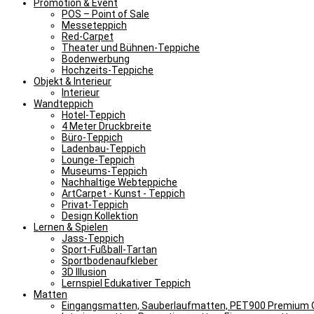
Promotion & Event
POS – Point of Sale
Messeteppich
Red-Carpet
Theater und Bühnen-Teppiche
Bodenwerbung
Hochzeits-Teppiche
Objekt & Interieur
Interieur
Wandteppich
Hotel-Teppich
4 Meter Druckbreite
Büro-Teppich
Ladenbau-Teppich
Lounge-Teppich
Museums-Teppich
Nachhaltige Webteppiche
ArtCarpet - Kunst - Teppich
Privat-Teppich
Design Kollektion
Lernen & Spielen
Jass-Teppich
Sport-Fußball-Tartan
Sportbodenaufkleber
3D Illusion
Lernspiel Edukativer Teppich
Matten
Eingangsmatten, Sauberlaufmatten, PET900 Premium Q