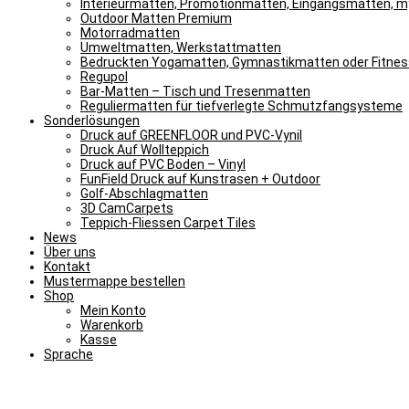
Interieurmatten, Promotionmatten, Eingangsmatten, 
Outdoor Matten Premium
Motorradmatten
Umweltmatten, Werkstattmatten
Bedruckten Yogamatten, Gymnastikmatten oder Fitne
Regupol
Bar-Matten – Tisch und Tresenmatten
Reguliermatten für tiefverlegte Schmutzfangsysteme
Sonderlösungen
Druck auf GREENFLOOR und PVC-Vynil
Druck Auf Wollteppich
Druck auf PVC Boden – Vinyl
FunField Druck auf Kunstrasen + Outdoor
Golf-Abschlagmatten
3D CamCarpets
Teppich-Fliessen Carpet Tiles
News
Über uns
Kontakt
Mustermappe bestellen
Shop
Mein Konto
Warenkorb
Kasse
Sprache