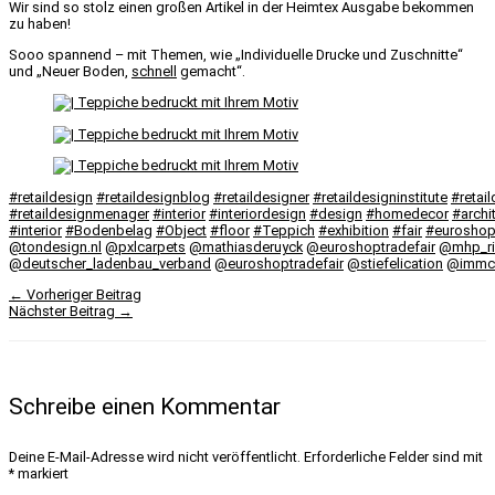
Wir sind so stolz einen großen Artikel in der Heimtex Ausgabe bekommen
zu haben!
Sooo spannend – mit Themen, wie „Individuelle Drucke und Zuschnitte“
und „Neuer Boden,
schnell
gemacht“.
#retaildesign
#retaildesignblog
#retaildesigner
#retaildesigninstitute
#retail
#retaildesignmenager
#interior
#interiordesign
#design
#homedecor
#archi
#interior
#Bodenbelag
#Object
#floor
#Teppich
#exhibition
#fair
#eurosho
@tondesign.nl
@pxlcarpets
@mathiasderuyck
@euroshoptradefair
@mhp_ri
@deutscher_ladenbau_verband
@euroshoptradefair
@stiefelication
@immc
←
Vorheriger Beitrag
Nächster Beitrag
→
Schreibe einen Kommentar
Deine E-Mail-Adresse wird nicht veröffentlicht.
Erforderliche Felder sind mit
*
markiert