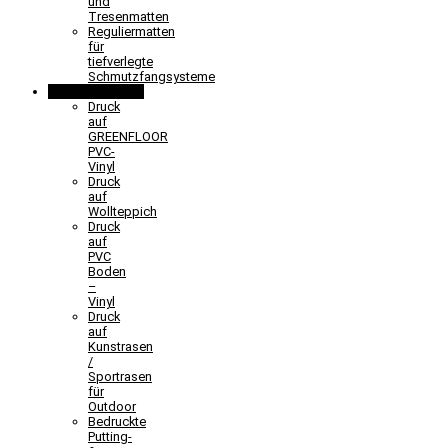
und
Tresenmatten
Reguliermatten
für
tiefverlegte
Schmutzfangsysteme
Sonderlösungen
Druck
auf
GREENFLOOR
PVC-
Vinyl
Druck
auf
Wollteppich
Druck
auf
PVC
Boden
–
Vinyl
Druck
auf
Kunstrasen
/
Sportrasen
für
Outdoor
Bedruckte
Putting-