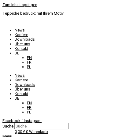
Zum Inhalt springen
Teppiche bedruckt mit Ihrem Motiv
News
Karriere
Downloads
Über uns
Kontakt
DE
EN
FR
PL
News
Karriere
Downloads
Über uns
Kontakt
DE
EN
FR
PL
Facebook-f
Instagram
Suche
0,00
€
0
Warenkorb
Menü