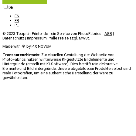
DE
EN
FR
PL
© 2023 Teppich-Printer.de - ein Service von PhotoFabrics -
AGB
|
Datenschutz
|
Impressum
| *alle Preise zzgl. MwSt.
Made with 🦚 by PIX NOVUM​
Transparenzhinweis:
Zur visuellen Gestaltung der Webseite von
PhotoFabrics nutzen wir teilweise KI-gestützte Bildelemente und
Hintergründe (erstellt mit KI-Software). Dies betrifft rein dekorative
Elemente und Bildhintergründe. Unsere abgebildeten Produkte selbst sind
reale Fotografien, um eine authentische Darstellung der Ware zu
gewährleisten.