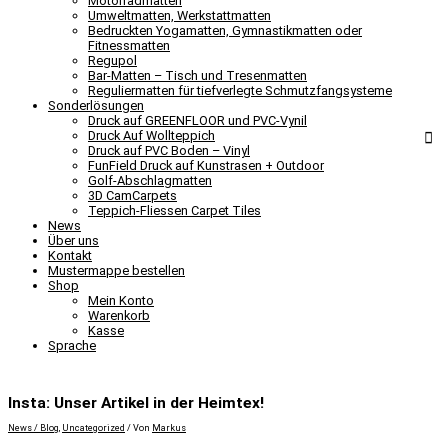
Motorradmatten
Umweltmatten, Werkstattmatten
Bedruckten Yogamatten, Gymnastikmatten oder
Fitnessmatten
Regupol
Bar-Matten – Tisch und Tresenmatten
Reguliermatten für tiefverlegte Schmutzfangsysteme
Sonderlösungen
Druck auf GREENFLOOR und PVC-Vynil
Druck Auf Wollteppich
Druck auf PVC Boden – Vinyl
FunField Druck auf Kunstrasen + Outdoor
Golf-Abschlagmatten
3D CamCarpets
Teppich-Fliessen Carpet Tiles
News
Über uns
Kontakt
Mustermappe bestellen
Shop
Mein Konto
Warenkorb
Kasse
Sprache
Insta: Unser Artikel in der Heimtex!
News / Blog
,
Uncategorized
/ Von
Markus