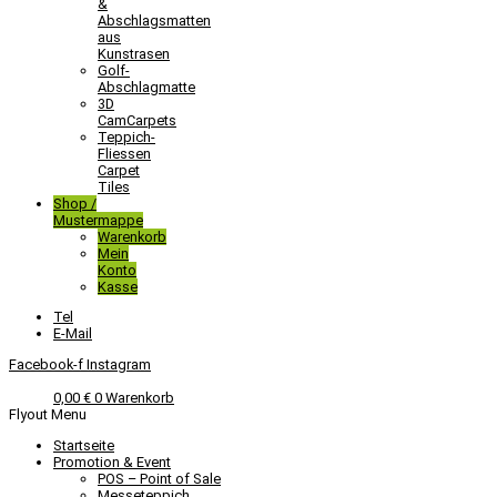
&
Abschlagsmatten
aus
Kunstrasen
Golf-
Abschlagmatte​
3D
CamCarpets
Teppich-
Fliessen
Carpet
Tiles
Shop /
Mustermappe
Warenkorb
Mein
Konto
Kasse
Tel
E-Mail
Facebook-f
Instagram
0,00
€
0
Warenkorb
Flyout Menu
Startseite
Promotion & Event
POS – Point of Sale
Messeteppich