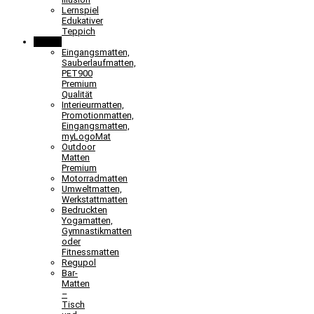
Lernspiel
Edukativer
Teppich
Matten
Eingangsmatten,
Sauberlaufmatten,
PET900
Premium
Qualität
Interieurmatten,
Promotionmatten,
Eingangsmatten,
myLogoMat
Outdoor
Matten
Premium
Motorradmatten
Umweltmatten,
Werkstattmatten
Bedruckten
Yogamatten,
Gymnastikmatten
oder
Fitnessmatten
Regupol
Bar-
Matten
–
Tisch