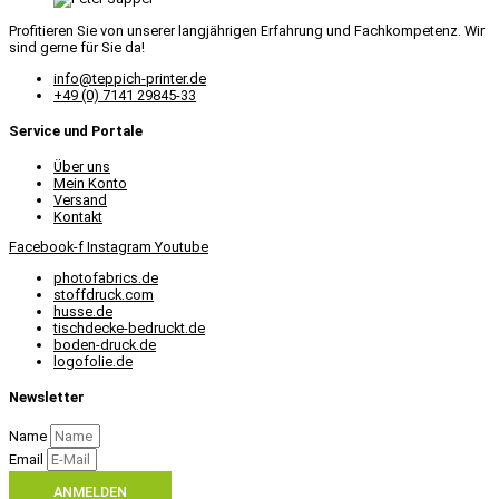
Profitieren Sie von unserer langjährigen Erfahrung und Fachkompetenz. Wir
sind gerne für Sie da!
info@teppich-printer.de
+49 (0) 7141 29845-33
Service und Portale
Über uns
Mein Konto
Versand
Kontakt
Facebook-f
Instagram
Youtube
photofabrics.de
stoffdruck.com
husse.de
tischdecke-bedruckt.de
boden-druck.de
logofolie.de
Newsletter
Name
Email
ANMELDEN