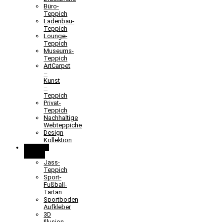
Büro-
Teppich
Ladenbau-
Teppich
Lounge-
Teppich
Museums-
Teppich
ArtCarpet
–
Kunst
–
Teppich
Privat-
Teppich
Nachhaltige
Webteppiche
Design
Kollektion
Lernen &
Spielen
Jass-
Teppich
Sport-
Fußball-
Tartan
Sportboden
Aufkleber
3D
Illusion