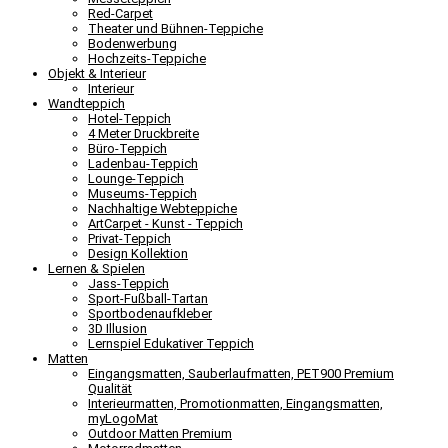
Red-Carpet
Theater und Bühnen-Teppiche
Bodenwerbung
Hochzeits-Teppiche
Objekt & Interieur
Interieur
Wandteppich
Hotel-Teppich
4 Meter Druckbreite
Büro-Teppich
Ladenbau-Teppich
Lounge-Teppich
Museums-Teppich
Nachhaltige Webteppiche
ArtCarpet - Kunst - Teppich
Privat-Teppich
Design Kollektion
Lernen & Spielen
Jass-Teppich
Sport-Fußball-Tartan
Sportbodenaufkleber
3D Illusion
Lernspiel Edukativer Teppich
Matten
Eingangsmatten, Sauberlaufmatten, PET900 Premium
Qualität
Interieurmatten, Promotionmatten, Eingangsmatten,
myLogoMat
Outdoor Matten Premium