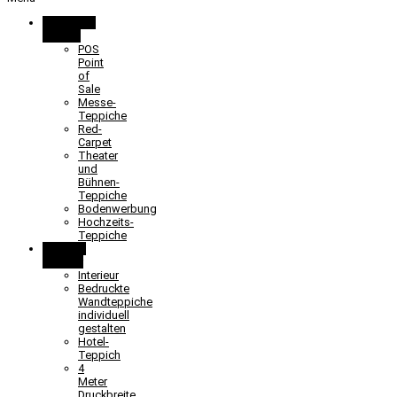
Promotion
& Event
POS
Point
of
Sale
Messe-
Teppiche
Red-
Carpet
Theater
und
Bühnen-
Teppiche
Bodenwerbung
Hochzeits-
Teppiche
Objekt &
Interieur
Interieur
Bedruckte
Wandteppiche
individuell
gestalten
Hotel-
Teppich
4
Meter
Druckbreite