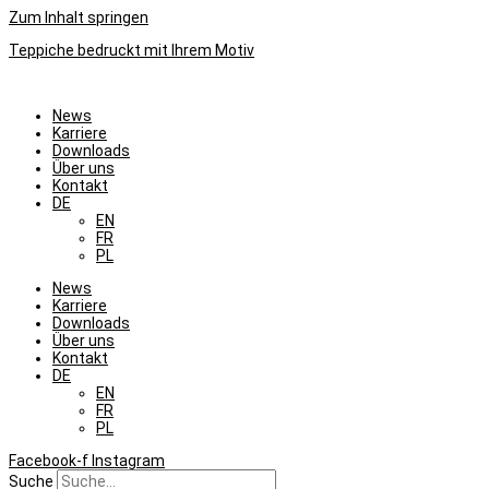
Zum Inhalt springen
Teppiche bedruckt mit Ihrem Motiv
News
Karriere
Downloads
Über uns
Kontakt
DE
EN
FR
PL
News
Karriere
Downloads
Über uns
Kontakt
DE
EN
FR
PL
Facebook-f
Instagram
Suche