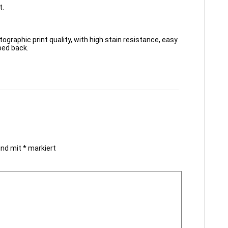
t.
tographic print quality, with high stain resistance, easy
bed back.
sind mit
*
markiert