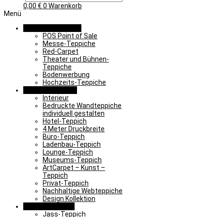
0,00
€
0
Warenkorb
Menü
Promotion & Event
POS Point of Sale
Messe-Teppiche
Red-Carpet
Theater und Bühnen-
Teppiche
Bodenwerbung
Hochzeits-Teppiche
Objekt & Interieur
Interieur
Bedruckte Wandteppiche
individuell gestalten
Hotel-Teppich
4 Meter Druckbreite
Büro-Teppich
Ladenbau-Teppich
Lounge-Teppich
Museums-Teppich
ArtCarpet – Kunst –
Teppich
Privat-Teppich
Nachhaltige Webteppiche
Design Kollektion
Lernen & Spielen
Jass-Teppich