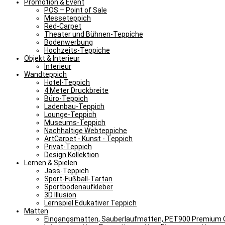
Promotion & Event
POS – Point of Sale
Messeteppich
Red-Carpet
Theater und Bühnen-Teppiche
Bodenwerbung
Hochzeits-Teppiche
Objekt & Interieur
Interieur
Wandteppich
Hotel-Teppich
4 Meter Druckbreite
Büro-Teppich
Ladenbau-Teppich
Lounge-Teppich
Museums-Teppich
Nachhaltige Webteppiche
ArtCarpet - Kunst - Teppich
Privat-Teppich
Design Kollektion
Lernen & Spielen
Jass-Teppich
Sport-Fußball-Tartan
Sportbodenaufkleber
3D Illusion
Lernspiel Edukativer Teppich
Matten
Eingangsmatten, Sauberlaufmatten, PET900 Premium Q