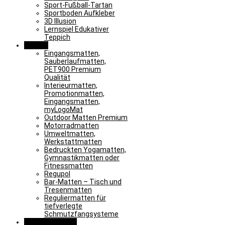
Sport-Fußball-Tartan
Sportboden Aufkleber
3D Illusion
Lernspiel Edukativer
Teppich
Matten
Eingangsmatten,
Sauberlaufmatten,
PET900 Premium
Qualität
Interieurmatten,
Promotionmatten,
Eingangsmatten,
myLogoMat
Outdoor Matten Premium
Motorradmatten
Umweltmatten,
Werkstattmatten
Bedruckten Yogamatten,
Gymnastikmatten oder
Fitnessmatten
Regupol
Bar-Matten – Tisch und
Tresenmatten
Reguliermatten für
tiefverlegte
Schmutzfangsysteme
Sonderlösungen