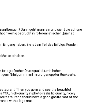
aurantbesuch? Dann geht man rein und sieht die schöne
ochwertig bedruckt in fotorealistischer
Qualität
,
 Eingang haben. Sie ist ein Teil des Erfolgs, Kunden
e Matte erhalten.
n fotografischer Druckqualität, mit hoher
rtigem Nitrilgummi mit micro-genoppter Rückseite.
restaurant. Then you go in and see the beautiful
OU, high-quality in photo-realistic quality, nicely
y good restaurant should have a good gastro mat at the
trance with a logo mat.