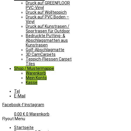
Druck auf GREENFLOOR
PVC-Vinyl
Druck auf Wollteppich
Druck auf PVC Boden –
Vinyl
Druck auf Kunstrasen /
Sportrasen für Outdoor
Bedruckte Putting- &
Abschlagsmatten aus
Kunstrasen
Golf-Abschlagmatte​
3D CamCarpets
Teppich-Fliessen Carpet
Tiles
Shop / Mustermappe
Warenkorb
Mein Konto
Kasse
Tel
E-Mail
Facebook-f
Instagram
0,00
€
0
Warenkorb
Flyout Menu
Startseite