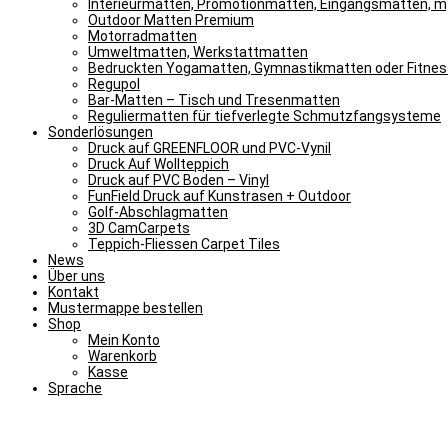
Interieurmatten, Promotionmatten, Eingangsmatten, 
Outdoor Matten Premium
Motorradmatten
Umweltmatten, Werkstattmatten
Bedruckten Yogamatten, Gymnastikmatten oder Fitne
Regupol
Bar-Matten – Tisch und Tresenmatten
Reguliermatten für tiefverlegte Schmutzfangsysteme
Sonderlösungen
Druck auf GREENFLOOR und PVC-Vynil
Druck Auf Wollteppich
Druck auf PVC Boden – Vinyl
FunField Druck auf Kunstrasen + Outdoor
Golf-Abschlagmatten
3D CamCarpets
Teppich-Fliessen Carpet Tiles
News
Über uns
Kontakt
Mustermappe bestellen
Shop
Mein Konto
Warenkorb
Kasse
Sprache