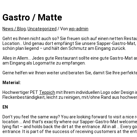
Gastro / Matte
News / Blog
,
Uncategorized
/ Von
wp-admin
Geht es Ihnen nicht auch so? Sie freuen sich auf einen netten Rest
Location… Und genau dort empfängt Sie unsere Sapper-Gastro-Mat, h
schön plan liegend ­­– und hält den Schmutz am Eingang zurück.
Alles in Allem… Jedes gute Restaurant sollte eine gute Gastro-Mat am
am Eingang als Logomatte zu empfangen.
Gerne helfen wir Ihnen weiter und beraten Sie, damit Sie Ihre perfekt
Material:
Hochwertiger PET
Teppich
mit Ihrem individuellen Logo oder Design i
Fleckenbeständigkeit, leicht zu reinigen, mit/ohne Rand aus hochwe
EN
Don’t you feel the same way? You are looking forward to visit a nice 
location … And that’s exactly where our Sapper-Gastro-Mat welcomes Y
lying flat – and holds back the dirt at the entrance. All in all … Ever
entrance. It is part of the success of receiving customers at the en