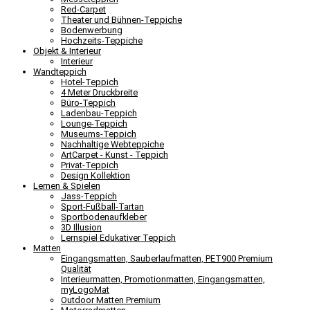
Red-Carpet
Theater und Bühnen-Teppiche
Bodenwerbung
Hochzeits-Teppiche
Objekt & Interieur
Interieur
Wandteppich
Hotel-Teppich
4 Meter Druckbreite
Büro-Teppich
Ladenbau-Teppich
Lounge-Teppich
Museums-Teppich
Nachhaltige Webteppiche
ArtCarpet - Kunst - Teppich
Privat-Teppich
Design Kollektion
Lernen & Spielen
Jass-Teppich
Sport-Fußball-Tartan
Sportbodenaufkleber
3D Illusion
Lernspiel Edukativer Teppich
Matten
Eingangsmatten, Sauberlaufmatten, PET900 Premium
Qualität
Interieurmatten, Promotionmatten, Eingangsmatten,
myLogoMat
Outdoor Matten Premium