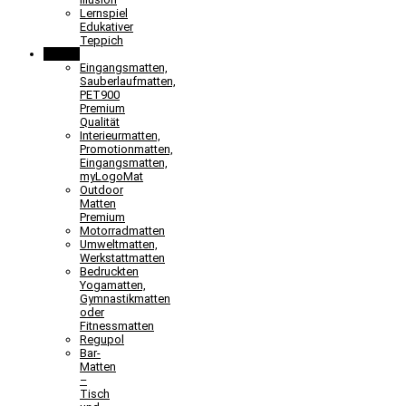
Lernspiel
Edukativer
Teppich
Matten
Eingangsmatten,
Sauberlaufmatten,
PET900
Premium
Qualität
Interieurmatten,
Promotionmatten,
Eingangsmatten,
myLogoMat
Outdoor
Matten
Premium
Motorradmatten
Umweltmatten,
Werkstattmatten
Bedruckten
Yogamatten,
Gymnastikmatten
oder
Fitnessmatten
Regupol
Bar-
Matten
–
Tisch