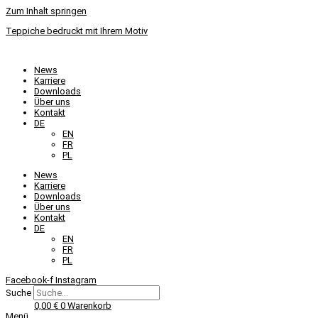
Zum Inhalt springen
Teppiche bedruckt mit Ihrem Motiv
News
Karriere
Downloads
Über uns
Kontakt
DE
EN
FR
PL
News
Karriere
Downloads
Über uns
Kontakt
DE
EN
FR
PL
Facebook-f
Instagram
Suche
0,00
€
0
Warenkorb
Menü