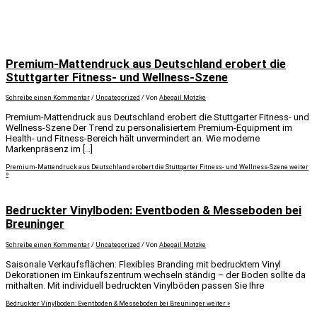
Premium-Mattendruck aus Deutschland erobert die
Stuttgarter Fitness- und Wellness-Szene
Schreibe einen Kommentar
/
Uncategorized
/ Von
Abegail Motzke
Premium-Mattendruck aus Deutschland erobert die Stuttgarter Fitness- und
Wellness-Szene Der Trend zu personalisiertem Premium-Equipment im
Health- und Fitness-Bereich hält unvermindert an. Wie moderne
Markenpräsenz im […]
Premium-Mattendruck aus Deutschland erobert die Stuttgarter Fitness- und Wellness-Szene
weiter
»
Bedruckter Vinylboden: Eventboden & Messeboden bei
Breuninger
Schreibe einen Kommentar
/
Uncategorized
/ Von
Abegail Motzke
Saisonale Verkaufsflächen: Flexibles Branding mit bedrucktem Vinyl
Dekorationen im Einkaufszentrum wechseln ständig – der Boden sollte da
mithalten. Mit individuell bedruckten Vinylböden passen Sie Ihre
Bedruckter Vinylboden: Eventboden & Messeboden bei Breuninger
weiter »