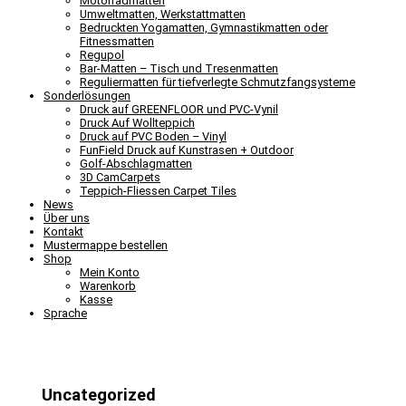
Motorradmatten
Umweltmatten, Werkstattmatten
Bedruckten Yogamatten, Gymnastikmatten oder
Fitnessmatten
Regupol
Bar-Matten – Tisch und Tresenmatten
Reguliermatten für tiefverlegte Schmutzfangsysteme
Sonderlösungen
Druck auf GREENFLOOR und PVC-Vynil
Druck Auf Wollteppich
Druck auf PVC Boden – Vinyl
FunField Druck auf Kunstrasen + Outdoor
Golf-Abschlagmatten
3D CamCarpets
Teppich-Fliessen Carpet Tiles
News
Über uns
Kontakt
Mustermappe bestellen
Shop
Mein Konto
Warenkorb
Kasse
Sprache
Uncategorized