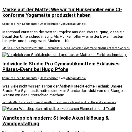
Marke auf der Matte: Wie wir für Hunkemöller eine CI-
konforme Yogamatte produziert haben
Schreibe einen Kommentar
/
Uncategorized
/ Von
Abegail Motzke
Manchmal entstehen die besten Projekte aus der Überzeugung, dass ein
Detail den Unterschied macht. Als Hunkemöller — eine der bekanntesten
Lingerie- und Loungewear-Marken — für
Marke auf der Matte: Wie wir für Hunkemöller eine CI-konforme Yogamatte produziert haben
weiter »
Individuelle Studio Pro Gymnastikmatten: Exklusives
Pilates-Event bei Hugo Pfohe
Schreibe einen Kommentar
/
Uncategorized
/ Von
Abegail Motzke
Was viele nicht wissen: Hinter der Ästhetik steckt echte Technik. Unsere
Studio Pro Gymnastikmatten sind kein Standardprodukt von der Stange.
Warum wir den Unterschied machen:
Individuelle Studio Pro Gymnastikmatten: Exklusives Pilates-Event bei Hugo Pfohe
weiter »
Wandteppich modern: Stilvolle Akustiklösung &
Wandgestaltung