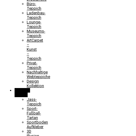
Büro-
Teppich
Ladenbau-
Teppich
Lounge-
Teppich
Museums-
Teppich
ArtCarpet
–
Kunst
–
Teppich
Privat-
Teppich
Nachhaltige
Webteppiche
Design
Kollektion
Lernen &
Spielen
Jass-
Teppich
Sport-
Fußball-
Tartan
Sportboden
Aufkleber
3D
Illusion