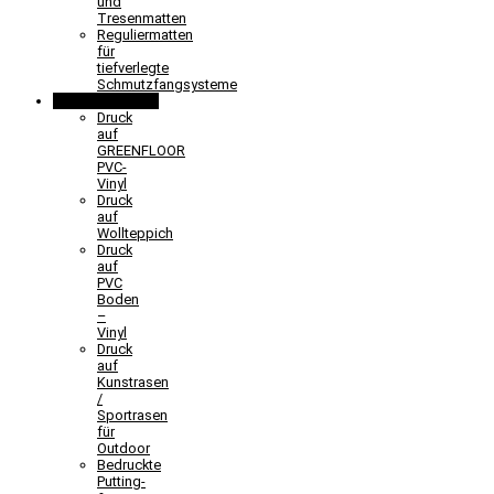
und
Tresenmatten
Reguliermatten
für
tiefverlegte
Schmutzfangsysteme
Sonderlösungen
Druck
auf
GREENFLOOR
PVC-
Vinyl
Druck
auf
Wollteppich
Druck
auf
PVC
Boden
–
Vinyl
Druck
auf
Kunstrasen
/
Sportrasen
für
Outdoor
Bedruckte
Putting-