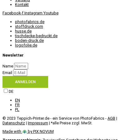
Kontakt
Facebook-f
Instagram
Youtube
photofabrics.de
stoffdruck.com
husse.de
tischdecke-bedruckt.de
boden-druck.de
logofolie.de
Newsletter
Name
Email
ANMELDEN
DE
EN
FR
PL
© 2023 Teppich-Printer.de - ein Service von PhotoFabrics -
AGB
|
Datenschutz
|
Impressum
| *alle Preise zzgl. MwSt.
Made with
by PIX NOVUM​