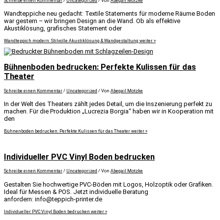
Schreibe einen Kommentar
/
Uncategorized
/ Von
Abegail Motzke
Wandteppiche neu gedacht: Textile Statements für moderne Räume Boden
war gestern – wir bringen Design an die Wand. Ob als effektive
Akustiklösung, grafisches Statement oder
Wandteppich modern: Stilvolle Akustiklösung & Wandgestaltung
weiter »
Bühnenboden bedrucken: Perfekte Kulissen für das
Theater
Schreibe einen Kommentar
/
Uncategorized
/ Von
Abegail Motzke
In der Welt des Theaters zählt jedes Detail, um die Inszenierung perfekt zu
machen. Für die Produktion „Lucrezia Borgia“ haben wir in Kooperation mit
den
Bühnenboden bedrucken: Perfekte Kulissen für das Theater
weiter »
Individueller PVC Vinyl Boden bedrucken
Schreibe einen Kommentar
/
Uncategorized
/ Von
Abegail Motzke
Gestalten Sie hochwertige PVC-Böden mit Logos, Holzoptik oder Grafiken.
Ideal für Messen & POS. Jetzt individuelle Beratung
anfordern: info@teppich-printer.de
Individueller PVC Vinyl Boden bedrucken
weiter »