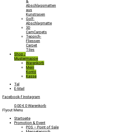
&
Abschlagsmatten
aus
Kunstrasen
Golf-
Abschlagmatte​
3D
CamCarpets
Teppich-
Fliessen
Carpet
Tiles
Shop /
Mustermappe
Warenkorb
Mein
Konto
Kasse
Tel
E-Mail
Facebook-f
Instagram
0,00
€
0
Warenkorb
Flyout Menu
Startseite
Promotion & Event
POS – Point of Sale
Messeteppich