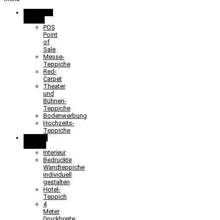
Promotion
& Event
POS
Point
of
Sale
Messe-
Teppiche
Red-
Carpet
Theater
und
Bühnen-
Teppiche
Bodenwerbung
Hochzeits-
Teppiche
Objekt &
Interieur
Interieur
Bedruckte
Wandteppiche
individuell
gestalten
Hotel-
Teppich
4
Meter
Druckbreite