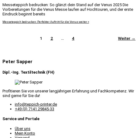
Messeteppich bedrucken: So glänzt dein Stand auf der Venus 2025 Die
Vorbereitungen für die Venus Messe laufen auf Hochtouren, und der erste
Eindruck beginnt bereits
Messeteppich bedrucken: Perfekter Auftritt für die Venus
weiter »
1
2
…
4
Weiter
→
Peter Sapper
Dipl.-Ing. Textiltechnik (FH)
Profitieren Sie von unserer langjährigen Erfahrung und Fachkompetenz. Wir
sind gerne für Sie da!
info@teppich-printer.de
+49 (0) 7141 29845-33
Service und Portale
Über uns
Mein Konto
Versand