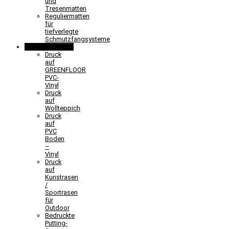
und
Tresenmatten
Reguliermatten
für
tiefverlegte
Schmutzfangsysteme
Sonderlösungen
Druck
auf
GREENFLOOR
PVC-
Vinyl
Druck
auf
Wollteppich
Druck
auf
PVC
Boden
–
Vinyl
Druck
auf
Kunstrasen
/
Sportrasen
für
Outdoor
Bedruckte
Putting-