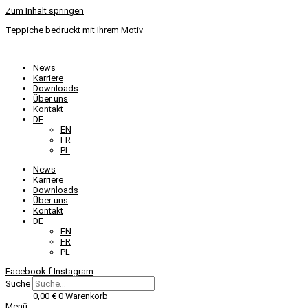
Zum Inhalt springen
Teppiche bedruckt mit Ihrem Motiv
News
Karriere
Downloads
Über uns
Kontakt
DE
EN
FR
PL
News
Karriere
Downloads
Über uns
Kontakt
DE
EN
FR
PL
Facebook-f
Instagram
Suche
0,00
€
0
Warenkorb
Menü