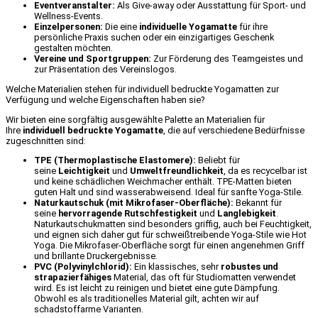
Eventveranstalter:
Als Give-away oder Ausstattung für Sport- und
Wellness-Events.
Einzelpersonen:
Die eine
individuelle Yogamatte
für ihre
persönliche Praxis suchen oder ein einzigartiges Geschenk
gestalten möchten.
Vereine und Sportgruppen:
Zur Förderung des Teamgeistes und
zur Präsentation des Vereinslogos.
Welche Materialien stehen für individuell bedruckte Yogamatten zur
Verfügung und welche Eigenschaften haben sie?
Wir bieten eine sorgfältig ausgewählte Palette an Materialien für
Ihre
individuell bedruckte Yogamatte
, die auf verschiedene Bedürfnisse
zugeschnitten sind:
TPE (Thermoplastische Elastomere):
Beliebt für
seine
Leichtigkeit
und
Umweltfreundlichkeit
, da es recycelbar ist
und keine schädlichen Weichmacher enthält. TPE-Matten bieten
guten Halt und sind wasserabweisend. Ideal für sanfte Yoga-Stile.
Naturkautschuk (mit Mikrofaser-Oberfläche):
Bekannt für
seine
hervorragende Rutschfestigkeit
und
Langlebigkeit
.
Naturkautschukmatten sind besonders griffig, auch bei Feuchtigkeit,
und eignen sich daher gut für schweißtreibende Yoga-Stile wie Hot
Yoga. Die Mikrofaser-Oberfläche sorgt für einen angenehmen Griff
und brillante Druckergebnisse.
PVC (Polyvinylchlorid):
Ein klassisches, sehr
robustes und
strapazierfähiges
Material, das oft für Studiomatten verwendet
wird. Es ist leicht zu reinigen und bietet eine gute Dämpfung.
Obwohl es als traditionelles Material gilt, achten wir auf
schadstoffarme Varianten.