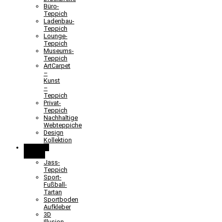
Büro-
Teppich
Ladenbau-
Teppich
Lounge-
Teppich
Museums-
Teppich
ArtCarpet
–
Kunst
–
Teppich
Privat-
Teppich
Nachhaltige
Webteppiche
Design
Kollektion
Lernen &
Spielen
Jass-
Teppich
Sport-
Fußball-
Tartan
Sportboden
Aufkleber
3D
Illusion