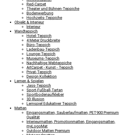
Red-Carpet
Theater und Bühnen-Teppiche
Bodenwerbung
Hochzeits-Teppiche
Objekt & Interieur
Interieur
Wandteppich
Hotel-Teppich
4 Meter Druckbreite
Büro-Teppich
Ladenbau-Teppich
Lounge-Teppich
Museums-Teppich
Nachhaltige Webteppiche
ArtCarpet - Kunst - Teppich
Privat-Teppich
Design Kollektion
Lernen & Spielen
Jass-Teppich
Sport-Fußball-Tartan
Sportbodenaufkleber
3D Illusion
Lernspiel Edukativer Teppich
Matten
Eingangsmatten, Sauberlaufmatten, PET900 Premium
Qualität
Interieurmatten, Promotionmatten, Eingangsmatten,
myLogoMat
Outdoor Matten Premium