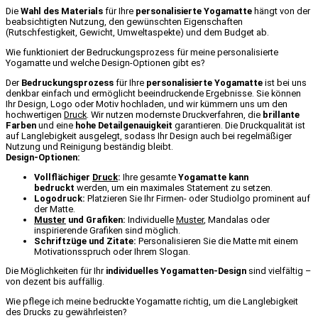
Die
Wahl des Materials
für Ihre
personalisierte Yogamatte
hängt von der
beabsichtigten Nutzung, den gewünschten Eigenschaften
(Rutschfestigkeit, Gewicht, Umweltaspekte) und dem Budget ab.
Wie funktioniert der Bedruckungsprozess für meine personalisierte
Yogamatte und welche Design-Optionen gibt es?
Der
Bedruckungsprozess
für Ihre
personalisierte Yogamatte
ist bei uns
denkbar einfach und ermöglicht beeindruckende Ergebnisse. Sie können
Ihr Design, Logo oder Motiv hochladen, und wir kümmern uns um den
hochwertigen
Druck
. Wir nutzen modernste Druckverfahren, die
brillante
Farben
und eine
hohe Detailgenauigkeit
garantieren. Die Druckqualität ist
auf Langlebigkeit ausgelegt, sodass Ihr Design auch bei regelmäßiger
Nutzung und Reinigung beständig bleibt.
Design-Optionen:
Vollflächiger
Druck
:
Ihre gesamte
Yogamatte kann
bedruckt
werden, um ein maximales Statement zu setzen.
Logodruck:
Platzieren Sie Ihr Firmen- oder Studiolgo prominent auf
der Matte.
Muster
und Grafiken:
Individuelle
Muster
, Mandalas oder
inspirierende Grafiken sind möglich.
Schriftzüge und Zitate:
Personalisieren Sie die Matte mit einem
Motivationsspruch oder Ihrem Slogan.
Die Möglichkeiten für Ihr
individuelles Yogamatten-Design
sind vielfältig –
von dezent bis auffällig.
Wie pflege ich meine bedruckte Yogamatte richtig, um die Langlebigkeit
des Drucks zu gewährleisten?