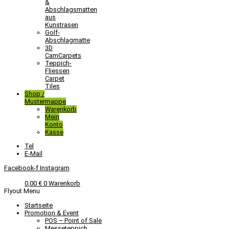
&
Abschlagsmatten
aus
Kunstrasen
Golf-
Abschlagmatte​
3D
CamCarpets
Teppich-
Fliessen
Carpet
Tiles
Shop /
Mustermappe
Warenkorb
Mein
Konto
Kasse
Tel
E-Mail
Facebook-f
Instagram
0,00
€
0
Warenkorb
Flyout Menu
Startseite
Promotion & Event
POS – Point of Sale
Messeteppich