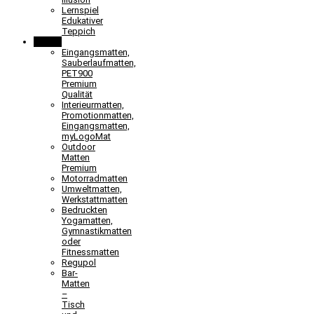
Lernspiel
Edukativer
Teppich
Matten
Eingangsmatten,
Sauberlaufmatten,
PET900
Premium
Qualität
Interieurmatten,
Promotionmatten,
Eingangsmatten,
myLogoMat
Outdoor
Matten
Premium
Motorradmatten
Umweltmatten,
Werkstattmatten
Bedruckten
Yogamatten,
Gymnastikmatten
oder
Fitnessmatten
Regupol
Bar-
Matten
–
Tisch