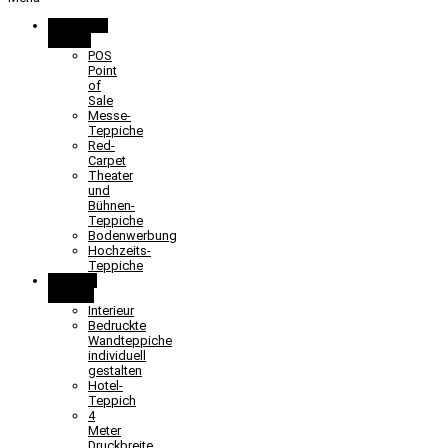
Promotion
& Event
POS
Point
of
Sale
Messe-
Teppiche
Red-
Carpet
Theater
und
Bühnen-
Teppiche
Bodenwerbung
Hochzeits-
Teppiche
Objekt &
Interieur
Interieur
Bedruckte
Wandteppiche
individuell
gestalten
Hotel-
Teppich
4
Meter
Druckbreite