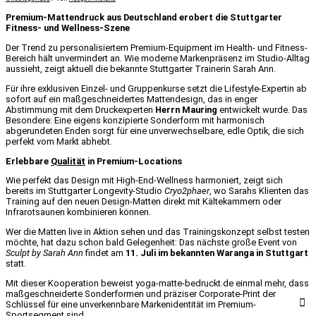
Premium-Mattendruck aus Deutschland erobert die Stuttgarter
Fitness- und Wellness-Szene
Der Trend zu personalisiertem Premium-Equipment im Health- und Fitness-
Bereich hält unvermindert an. Wie moderne Markenpräsenz im Studio-Alltag
aussieht, zeigt aktuell die bekannte Stuttgarter Trainerin Sarah Ann.
Für ihre exklusiven Einzel- und Gruppenkurse setzt die Lifestyle-Expertin ab
sofort auf ein maßgeschneidertes Mattendesign, das in enger
Abstimmung mit dem Druckexperten
Herrn Mauring
entwickelt wurde. Das
Besondere: Eine eigens konzipierte Sonderform mit harmonisch
abgerundeten Enden sorgt für eine unverwechselbare, edle Optik, die sich
perfekt vom Markt abhebt.
Erlebbare
Qualität
in Premium-Locations
Wie perfekt das Design mit High-End-Wellness harmoniert, zeigt sich
bereits im Stuttgarter Longevity-Studio
Cryo2phaer
, wo Sarahs Klienten das
Training auf den neuen Design-Matten direkt mit Kältekammern oder
Infrarotsaunen kombinieren können.
Wer die Matten live in Aktion sehen und das Trainingskonzept selbst testen
möchte, hat dazu schon bald Gelegenheit: Das nächste große Event von
Sculpt by Sarah Ann
findet am
11. Juli im bekannten Waranga in Stuttgart
statt.
Mit dieser Kooperation beweist yoga-matte-bedruckt.de einmal mehr, dass
maßgeschneiderte Sonderformen und präziser Corporate-Print der
Schlüssel für eine unverkennbare Markenidentität im Premium-
Sportsegment sind.