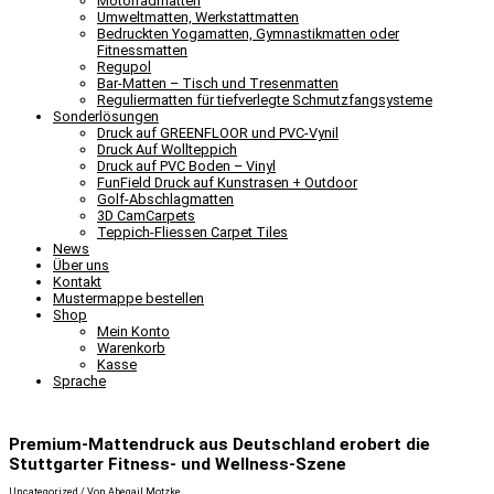
Motorradmatten
Umweltmatten, Werkstattmatten
Bedruckten Yogamatten, Gymnastikmatten oder
Fitnessmatten
Regupol
Bar-Matten – Tisch und Tresenmatten
Reguliermatten für tiefverlegte Schmutzfangsysteme
Sonderlösungen
Druck auf GREENFLOOR und PVC-Vynil
Druck Auf Wollteppich
Druck auf PVC Boden – Vinyl
FunField Druck auf Kunstrasen + Outdoor
Golf-Abschlagmatten
3D CamCarpets
Teppich-Fliessen Carpet Tiles
News
Über uns
Kontakt
Mustermappe bestellen
Shop
Mein Konto
Warenkorb
Kasse
Sprache
Premium-Mattendruck aus Deutschland erobert die
Stuttgarter Fitness- und Wellness-Szene
Uncategorized
/ Von
Abegail Motzke