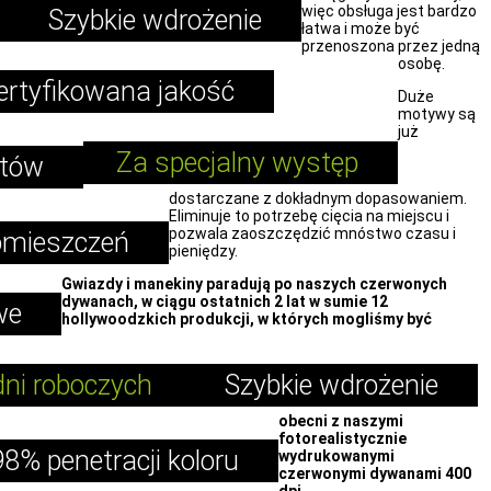
więc obsługa jest bardzo
Szybkie wdrożenie
łatwa i może być
przenoszona przez jedną
osobę.
ertyfikowana jakość
Duże
motywy są
już
Za specjalny występ
ntów
dostarczane z dokładnym dopasowaniem.
Eliminuje to potrzebę cięcia na miejscu i
pozwala zaoszczędzić mnóstwo czasu i
pomieszczeń
pieniędzy.
Gwiazdy i manekiny paradują po naszych czerwonych
dywanach, w ciągu ostatnich 2 lat w sumie 12
owe
hollywoodzkich produkcji, w których mogliśmy być
dni roboczych
Szybkie wdrożenie
obecni z naszymi
fotorealistycznie
98% penetracji koloru
wydrukowanymi
czerwonymi dywanami 400
dpi.