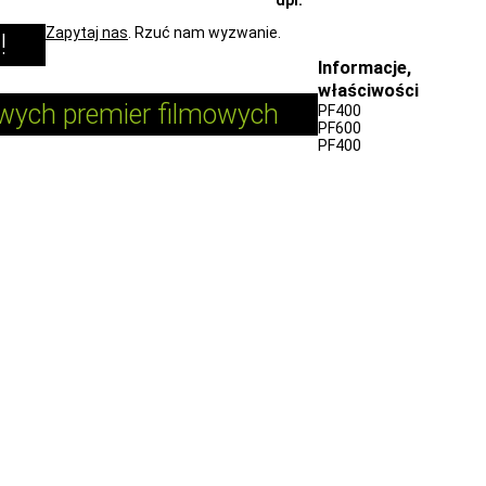
Zapytaj nas
. Rzuć nam wyzwanie.
ą!
Informacje,
właściwości
wych premier filmowych
PF400
PF600
PF400