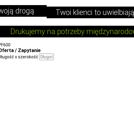
swoją drogą
Twoi klienci to uwielbiaj
Drukujemy na potrzeby międzynarodo
PF600
Oferta / Zapytanie
Długość x szerokość