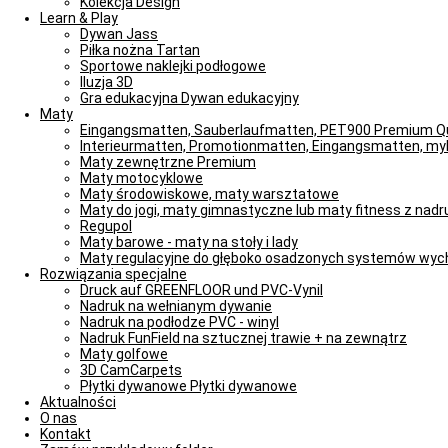
Kolekcja Design
Learn & Play
Dywan Jass
Piłka nożna Tartan
Sportowe naklejki podłogowe
Iluzja 3D
Gra edukacyjna Dywan edukacyjny
Maty
Eingangsmatten, Sauberlaufmatten, PET900 Premium Qu
Interieurmatten, Promotionmatten, Eingangsmatten, m
Maty zewnętrzne Premium
Maty motocyklowe
Maty środowiskowe, maty warsztatowe
Maty do jogi, maty gimnastyczne lub maty fitness z nad
Regupol
Maty barowe - maty na stoły i lady
Maty regulacyjne do głęboko osadzonych systemów wy
Rozwiązania specjalne
Druck auf GREENFLOOR und PVC-Vynil
Nadruk na wełnianym dywanie
Nadruk na podłodze PVC - winyl
Nadruk FunField na sztucznej trawie + na zewnątrz
Maty golfowe
3D CamCarpets
Płytki dywanowe Płytki dywanowe
Aktualności
O nas
Kontakt