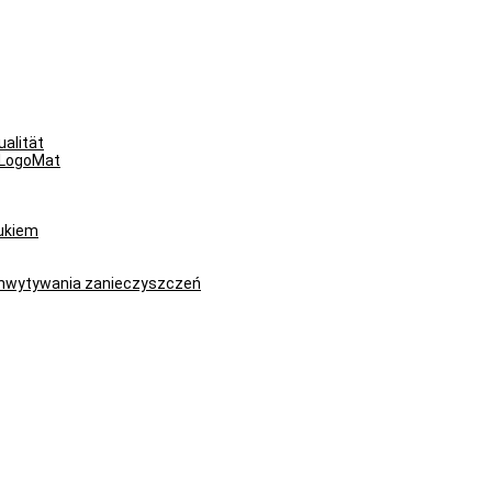
alität
yLogoMat
rukiem
chwytywania zanieczyszczeń