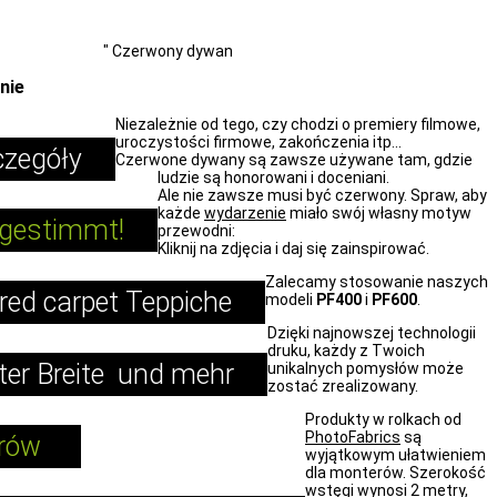
a i wydarzenia
"
Czerwony dywan
nie
Niezależnie od tego, czy chodzi o premiery filmowe,
uroczystości firmowe, zakończenia itp...
czegóły
Czerwone dywany są zawsze używane tam, gdzie
ludzie są honorowani i doceniani.
Ale nie zawsze musi być czerwony. Spraw, aby
każde
wydarzenie
miało swój własny motyw
bgestimmt!
przewodni:
Kliknij na zdjęcia i daj się zainspirować.
Zalecamy stosowanie naszych
red carpet Teppiche
modeli
PF400
i
PF600
.
Dzięki najnowszej technologii
druku, każdy z Twoich
ter Breite und mehr
unikalnych pomysłów może
zostać zrealizowany.
Produkty w rolkach od
PhotoFabrics
są
trów
wyjątkowym ułatwieniem
dla monterów. Szerokość
wstęgi wynosi 2 metry,