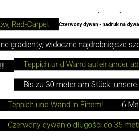
Carpet-Printer.com
"
Produkty
"
Promocj
ów, Red-Carpet
Czerwony dywan - nadruk na dywa
ne gradienty, widoczne najdrobniejsze sz
Teppich und Wand aufeinander a
!!
Bis zu 30 meter am Stück: unsere 
Teppich und Wand in Einem!
6 Me
Czerwony dywan o długości do 35 me