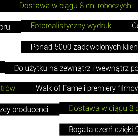
n
Dostawa w ciągu 8 dni roboczych
Fotorealistyczny wydruk
C
loru
Ponad 5000 zadowolonych klie
Do użytku na zewnątrz i wewnątrz 
etrów
Walk of Fame i premiery film
Dostawa w ciągu 8 
zcy producenci
Bogata czerń dzięki 