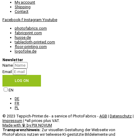
My account
Shipping
Contact
Facebook-f
Instagram
Youtube
photofabrics.com
fabricprint.com
husse.de
tablecloth-printed.com
floor-printing.com
logofolie.de
Newsletter
Name
Email
LOG ON
EN
DE
FR
PL
© 2023 Teppich-Printer.de - a service of PhotoFabrics -
AGB
|
Datenschutz
|
Impressum
| *all prices plus VAT.
Made with 🦚 by PIX NOVUM
Transparenzhinweis:
Zur visuellen Gestaltung der Webseite von
PhotoFabrics nutzen wir teilweise KI-gestützte Bildelemente und