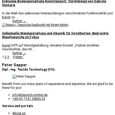
Exklusive Bodengestaltung Kunstteppich: Textildesign von Sabrina
Venturis
In der Welt des exklusiven Interieurdesigns verschmelzen Funktionalität und
Kunst
zu ...
further →
Individuelle Wandgestaltung und Akustik für Hotelketten: Bedruckte
Wandteppiche im Fokus
Kunst
trifft auf Wandgestaltung: Annette Grunert: „Farben erzählen
Geschichten, die ich ...
further →
1
2
3
...
5
Next "
Peter Sapper
Dipl.-Ing. Textile Technology (FH)
Benefit from our many years of experience and expertise. We are glad to be
there for you!
info@teppich-printer.de
+49 (0) 7141 29845-33
Service and portals
About us