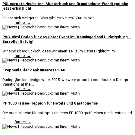
PXLcarpets Neuheiten: Musterbuch und Brandschutz-Wandteppiche
jetzt erhältlich!
Es hat sich viel getan! Was gibt es Neues? Zurück von ...
further →
PVC-Vinyl Boden für das Oster Event im Breuningerland Ludwigsburg –
Ein voller Erfolg!
Wir sind überglücklich, dass wir einen Teil zum Oster Highlight im ...
further →
Treppenläufer dank unseres PF 60
During @milan.design.week 2025, we were proud to contribute to Design
Variations at the ...
further →
PF 1000 Frisee-Teppich für Hotels und Gastronomie
Die orientalische Mosaikoptik unseres PF 1000 greift einen der ältesten und
...
further →