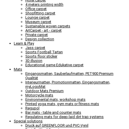
Hotel carpet
4 meters printing width
Office carpet
Shopfitting carpet
Lounge carpet
Museum carpet
Sustainable woven carpets
ArtCarpet - art - carpet
Private carpet
Design collection
Learn & Play
Jass carpet
Sports Football Tartan
Sports floor sticker
3D illusion
Educational game Edukative carpet
Mats
Eingangsmatten, Sauberlaufmatten, PET900 Premium
Qualität
Interieurmatten, Promotionmatten, Eingangsmatten,
myLogoMat
Outdoor Mats Premium
Motorcycle mats
Environmental mats, workshop mats
Printed yoga mats, gym mats or fitness mats
Regupol
Bar mats - table and counter mats
Regulating mats for deep-laid dirt trap systems
Special solutions
Druck auf GREENFLOOR und PVC-Vynil