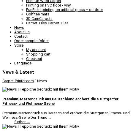
Print On Wool Carpet
Printing on PVC floor - vinyl
FunField printing on artificial grass + outdoor
Golf tee mats
3D CamCarpets
Carpet Tiles Carpet Tiles
News
About us
Contact
Order sample folder
Store
My account
Shopping cart
Checkout
Language
News & Latest
Carpet-Printer.com
"
News
Premium-Mattendruck aus Deutschland erobert die Stuttgarter
Fitness- und Wellness-Szene
Premium-Mattendruck aus Deutschland erobert die Stuttgarter Fitness- und
Wellness-Szene Der Trend ...
further →