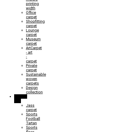
printing
width
Office
carpet
Shopfitting
carpet
Lounge
carpet
Museum
carpet
ArtCarpet
- art
-
carpet
Private
carpet
Sustainable
woven
carpets
Design
collection
Learn &
Play
Jass
carpet
Sports
Football
Tartan
Sports
floor