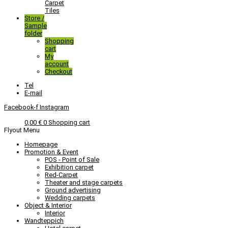
Carpet
Tiles
Store /
Sample
folder
Shopping
cart
My
account
Checkout
Tel
E-mail
Facebook-f
Instagram
0,00
€
0
Shopping cart
Flyout Menu
Homepage
Promotion & Event
POS - Point of Sale
Exhibition carpet
Red-Carpet
Theater and stage carpets
Ground advertising
Wedding carpets
Object & Interior
Interior
Wandteppich