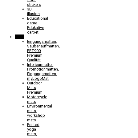
stickers
3D
illusion
Educational
game
Edukative
carpet
Mats
Eingangsmatten,
Sauberlaufmatten,
PET900
Premium
Qualität
Interieurmatten,
Promotionmatten,
Eingangsmatten,
myLogoMat
Outdoor
Mats
Premium
Motorcycle
mats
Environmental
mats,
workshop
mats
Printed
yoga
mats,