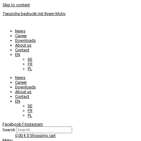
Skip to content
Teppiche bedruckt mit Ihrem Motiv
News
Career
Downloads
About us
Contact
EN
DE
FR
PL
News
Career
Downloads
About us
Contact
EN
DE
FR
PL
Facebook-f
Instagram
Search
0,00
€
0
Shopping cart
Menu