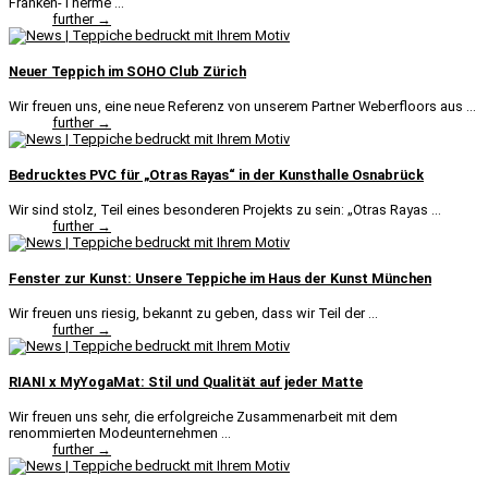
Franken-Therme ...
further →
Neuer Teppich im SOHO Club Zürich
Wir freuen uns, eine neue Referenz von unserem Partner Weberfloors aus ...
further →
Bedrucktes PVC für „Otras Rayas“ in der Kunsthalle Osnabrück
Wir sind stolz, Teil eines besonderen Projekts zu sein: „Otras Rayas ...
further →
Fenster zur Kunst: Unsere Teppiche im Haus der Kunst München
Wir freuen uns riesig, bekannt zu geben, dass wir Teil der ...
further →
RIANI x MyYogaMat: Stil und Qualität auf jeder Matte
Wir freuen uns sehr, die erfolgreiche Zusammenarbeit mit dem
renommierten Modeunternehmen ...
further →