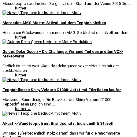
Messeteppich bedrucken: So glänzt dein Stand auf der Venus 2025 Die ...
further →
Mercedes AMG Matte: Stilvoll auf dem Teppich bleiben
Herzlichen Glückwunsch zum neuen AMG: So bleibst du stilvoll auf dem ...
further →
Guidos Deko Queen – Die Challenge: Wir sind Teil des großen VOX-
Makeovers!
Endlich ist es so weit: @guidosdekoqueen.vox meldet sich mit der
spektakulären ...
further →
Teppichfliesen Shiny Velours C1300: Jetzt mit Filzrücken kaufen
Modernes Raumdesign: Die Rückkehr der Shiny Velours C1300
Teppichfliesen Endlich sind ...
further →
Akustik-Wandteppich mit Brandschutz: Individuell & Stilvoll
Wir sind außerordentlich stolz darauf, dass wir für die renommierte