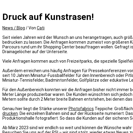
Druck auf Kunstrasen!
News / Blog
/ Von
Cati
Seit vielen Jahren wird der Wunsch an uns herangetragen, auch größ
bedrucken zu lassen. Die Anfragen kommen zumeist von größeren K
Parcours rund um ihr Shopping Center beauftragen wollen. Gefragt i
Drainagelöcher auf der Unterseite.
Viele Anfragen kommen auch von Freizeitparks, die spezielle Spielfel
Außerdem erreichen uns häufig Anfragen für Pressekonferenzen von 
seit 10 Jahren Miniatur-Fussballfelder für den Innenbereich oder P
Miniatur-Tennisfelder, Badmintonfelder, Golfplätze oder edukative L
Für den Außenbereich konnten wir die Anfragen bisher nicht immer b
Meter Länge produzierbar waren. Die Kunden wünschten sich jedoch e
Metern sollte durch 2 Meter breite Bahnen entstehen, bei denen das 
Genau hier liegt die Stärke unserer
Photofabrics
Teppiche: Großfläch
drucken
. Die einzelnen Bahnen sind auf der Rückseite numeriert. D
Produktionshalle fotografiert. So dass die Kunden auf der sicheren Se
Ab März 2023 sind wir endlich so weit und können die Wünsche wahr
Besuchen Sie uns auf der PSI – wir sind stolz, wieder etwas Neues z