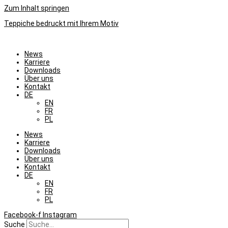
Zum Inhalt springen
Teppiche bedruckt mit Ihrem Motiv
News
Karriere
Downloads
Über uns
Kontakt
DE
EN
FR
PL
News
Karriere
Downloads
Über uns
Kontakt
DE
EN
FR
PL
Facebook-f
Instagram
Suche