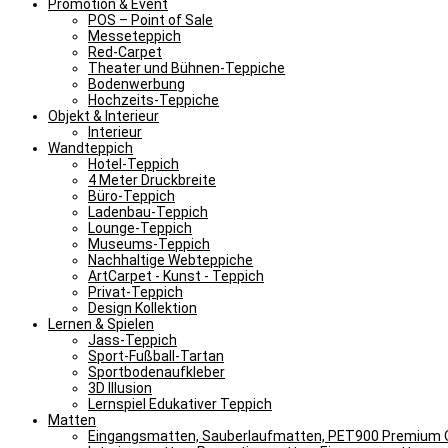
Promotion & Event
POS – Point of Sale
Messeteppich
Red-Carpet
Theater und Bühnen-Teppiche
Bodenwerbung
Hochzeits-Teppiche
Objekt & Interieur
Interieur
Wandteppich
Hotel-Teppich
4 Meter Druckbreite
Büro-Teppich
Ladenbau-Teppich
Lounge-Teppich
Museums-Teppich
Nachhaltige Webteppiche
ArtCarpet - Kunst - Teppich
Privat-Teppich
Design Kollektion
Lernen & Spielen
Jass-Teppich
Sport-Fußball-Tartan
Sportbodenaufkleber
3D Illusion
Lernspiel Edukativer Teppich
Matten
Eingangsmatten, Sauberlaufmatten, PET900 Premium Q