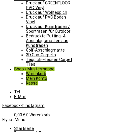
Druck auf GREENFLOOR
PVC-Vinyl
Druck auf Wollteppich
Druck auf PVC Boden –
Vinyl
Druck auf Kunstrasen /
Sportrasen für Outdoor
Bedruckte Putting- &
Abschlagsmatten aus
Kunstrasen
Golf-Abschlagmatte​
3D CamCarpets
Teppich-Fliessen Carpet
Tiles
Shop / Mustermappe
Warenkorb
Mein Konto
Kasse
Tel
E-Mail
Facebook-f
Instagram
0,00
€
0
Warenkorb
Flyout Menu
Startseite