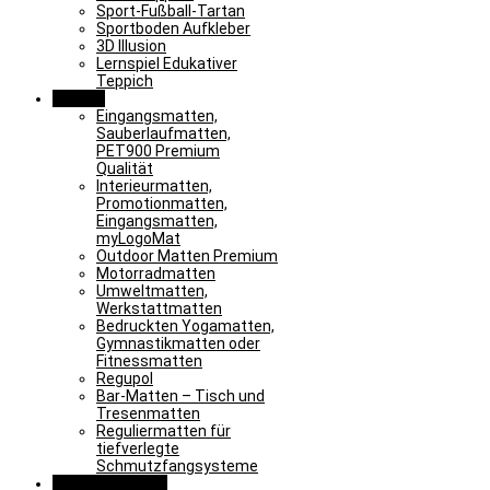
Sport-Fußball-Tartan
Sportboden Aufkleber
3D Illusion
Lernspiel Edukativer
Teppich
Matten
Eingangsmatten,
Sauberlaufmatten,
PET900 Premium
Qualität
Interieurmatten,
Promotionmatten,
Eingangsmatten,
myLogoMat
Outdoor Matten Premium
Motorradmatten
Umweltmatten,
Werkstattmatten
Bedruckten Yogamatten,
Gymnastikmatten oder
Fitnessmatten
Regupol
Bar-Matten – Tisch und
Tresenmatten
Reguliermatten für
tiefverlegte
Schmutzfangsysteme
Sonderlösungen