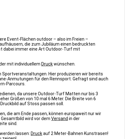
ere Event-Flächen outdoor – also im Freien –
aufhäusern, die zum Jubiläum einen bedruckten
st dabei immer eine Art Outdoor-Turf mit
der mit individuellem
Druck
wünschen.
Sportveranstaltungen. Hier produzieren wir bereits
itlane-Anmutungen für den Rennsport. Gefragt sind auch
ern-Parcours.
edienen, da unsere Outdoor-Turf Matten nur bis 3
her Größen von 10 mal 6 Meter. Die Breite von 6
Druckbild auf Stoss passen soll.
en, die am Ende passen, können europaweit nur wir
as Gesamtbild wird vor dem
Versand
in der
ite sind.
 werden lassen:
Druck
auf 2 Meter-Bahnen Kunstrasen!
u zeigen!