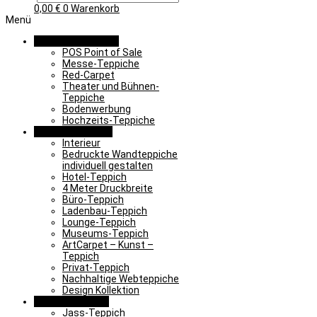
0,00
€
0
Warenkorb
Menü
Promotion & Event
POS Point of Sale
Messe-Teppiche
Red-Carpet
Theater und Bühnen-
Teppiche
Bodenwerbung
Hochzeits-Teppiche
Objekt & Interieur
Interieur
Bedruckte Wandteppiche
individuell gestalten
Hotel-Teppich
4 Meter Druckbreite
Büro-Teppich
Ladenbau-Teppich
Lounge-Teppich
Museums-Teppich
ArtCarpet – Kunst –
Teppich
Privat-Teppich
Nachhaltige Webteppiche
Design Kollektion
Lernen & Spielen
Jass-Teppich