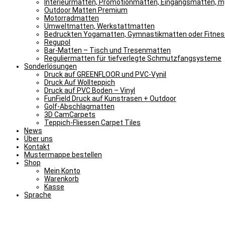
Interieurmatten, Promotionmatten, Eingangsmatten, 
Outdoor Matten Premium
Motorradmatten
Umweltmatten, Werkstattmatten
Bedruckten Yogamatten, Gymnastikmatten oder Fitne
Regupol
Bar-Matten – Tisch und Tresenmatten
Reguliermatten für tiefverlegte Schmutzfangsysteme
Sonderlösungen
Druck auf GREENFLOOR und PVC-Vynil
Druck Auf Wollteppich
Druck auf PVC Boden – Vinyl
FunField Druck auf Kunstrasen + Outdoor
Golf-Abschlagmatten
3D CamCarpets
Teppich-Fliessen Carpet Tiles
News
Über uns
Kontakt
Mustermappe bestellen
Shop
Mein Konto
Warenkorb
Kasse
Sprache