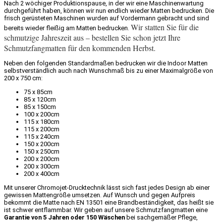
Nach 2 wöchiger Produktionspause, in der wir eine Maschinenwartung
durchgeführt haben, können wir nun endlich wieder Matten bedrucken. Die
frisch gerüsteten Maschinen wurden auf Vordermann gebracht und sind
Wir statten Sie für die
bereits wieder fleißig am Matten bedrucken.
schmutzige Jahreszeit aus – bestellen Sie schon jetzt Ihre
Schmutzfangmatten für den kommenden Herbst.
Neben den folgenden Standardmaßen bedrucken wir die Indoor Matten
selbstverständlich auch nach Wunschmaß bis zu einer Maximalgröße von
200 x 750 cm:
75 x 85cm
85 x 120cm
85 x 150cm
100 x 200cm
115 x 180cm
115 x 200cm
115 x 240cm
150 x 200cm
150 x 250cm
200 x 200cm
200 x 300cm
200 x 400cm
Mit unserer Chromojet-Drucktechnik lässt sich fast jedes Design ab einer
gewissen Mattengröße umsetzen. Auf Wunsch und gegen Aufpreis
bekommt die Matte nach EN 13501 eine Brandbeständigkeit, das heißt sie
ist schwer entflammbar. Wir geben auf unsere Schmutzfangmatten eine
Garantie von 5 Jahren oder 150 Wäschen
bei sachgemäßer Pflege,