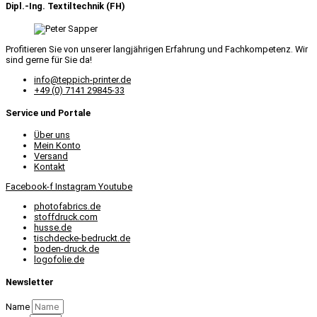
Dipl.-Ing. Textiltechnik (FH)
Profitieren Sie von unserer langjährigen Erfahrung und Fachkompetenz. Wir
sind gerne für Sie da!
info@teppich-printer.de
+49 (0) 7141 29845-33
Service und Portale
Über uns
Mein Konto
Versand
Kontakt
Facebook-f
Instagram
Youtube
photofabrics.de
stoffdruck.com
husse.de
tischdecke-bedruckt.de
boden-druck.de
logofolie.de
Newsletter
Name