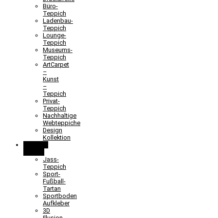
Büro-
Teppich
Ladenbau-
Teppich
Lounge-
Teppich
Museums-
Teppich
ArtCarpet
–
Kunst
–
Teppich
Privat-
Teppich
Nachhaltige
Webteppiche
Design
Kollektion
Lernen &
Spielen
Jass-
Teppich
Sport-
Fußball-
Tartan
Sportboden
Aufkleber
3D
Illusion