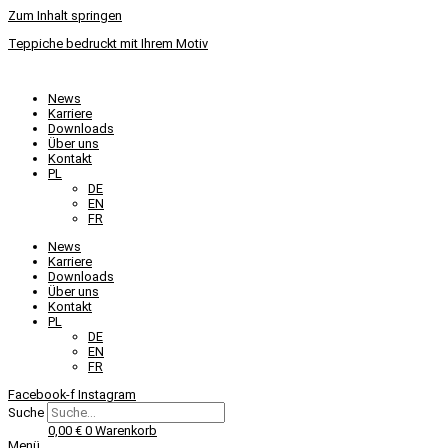
Zum Inhalt springen
Teppiche bedruckt mit Ihrem Motiv
News
Karriere
Downloads
Über uns
Kontakt
PL
DE
EN
FR
News
Karriere
Downloads
Über uns
Kontakt
PL
DE
EN
FR
Facebook-f
Instagram
Suche
0,00
€
0
Warenkorb
Menü