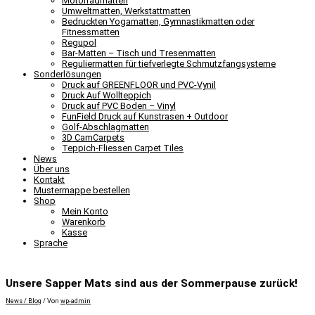
Motorradmatten
Umweltmatten, Werkstattmatten
Bedruckten Yogamatten, Gymnastikmatten oder
Fitnessmatten
Regupol
Bar-Matten – Tisch und Tresenmatten
Reguliermatten für tiefverlegte Schmutzfangsysteme
Sonderlösungen
Druck auf GREENFLOOR und PVC-Vynil
Druck Auf Wollteppich
Druck auf PVC Boden – Vinyl
FunField Druck auf Kunstrasen + Outdoor
Golf-Abschlagmatten
3D CamCarpets
Teppich-Fliessen Carpet Tiles
News
Über uns
Kontakt
Mustermappe bestellen
Shop
Mein Konto
Warenkorb
Kasse
Sprache
Unsere Sapper Mats sind aus der Sommerpause zurück!
News / Blog
/ Von
wp-admin