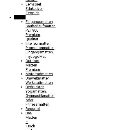
Lernspiel
Edukativer
Teppich
Matten
Eingangsmatten,
Sauberlaufmatten,
PET900
Premium
Qualität
Interieurmatten,
Promotionmatten,
Eingangsmatten,
myLogoMat
Outdoor
Matten
Premium
Motorradmatten
Umweltmatten,
Werkstattmatten
Bedruckten
Yogamatten,
Gymnastikmatten
oder
Fitnessmatten
Regupol
Bar-
Matten
–
Tisch