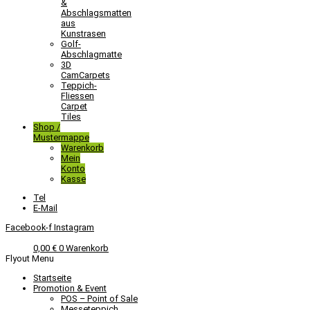
&
Abschlagsmatten
aus
Kunstrasen
Golf-
Abschlagmatte​
3D
CamCarpets
Teppich-
Fliessen
Carpet
Tiles
Shop /
Mustermappe
Warenkorb
Mein
Konto
Kasse
Tel
E-Mail
Facebook-f
Instagram
0,00
€
0
Warenkorb
Flyout Menu
Startseite
Promotion & Event
POS – Point of Sale
Messeteppich