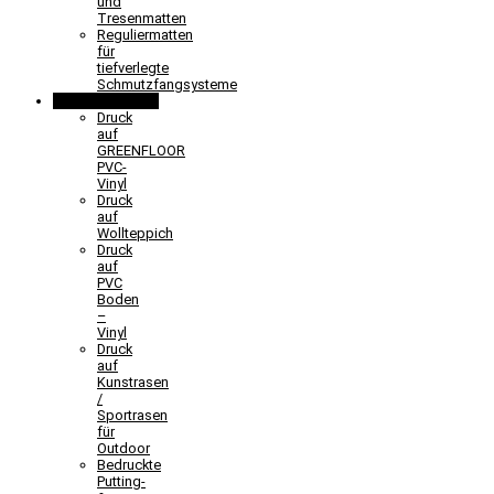
und
Tresenmatten
Reguliermatten
für
tiefverlegte
Schmutzfangsysteme
Sonderlösungen
Druck
auf
GREENFLOOR
PVC-
Vinyl
Druck
auf
Wollteppich
Druck
auf
PVC
Boden
–
Vinyl
Druck
auf
Kunstrasen
/
Sportrasen
für
Outdoor
Bedruckte
Putting-