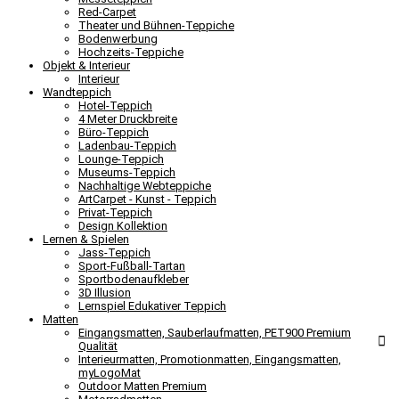
Red-Carpet
Theater und Bühnen-Teppiche
Bodenwerbung
Hochzeits-Teppiche
Objekt & Interieur
Interieur
Wandteppich
Hotel-Teppich
4 Meter Druckbreite
Büro-Teppich
Ladenbau-Teppich
Lounge-Teppich
Museums-Teppich
Nachhaltige Webteppiche
ArtCarpet - Kunst - Teppich
Privat-Teppich
Design Kollektion
Lernen & Spielen
Jass-Teppich
Sport-Fußball-Tartan
Sportbodenaufkleber
3D Illusion
Lernspiel Edukativer Teppich
Matten
Eingangsmatten, Sauberlaufmatten, PET900 Premium
Qualität
Interieurmatten, Promotionmatten, Eingangsmatten,
myLogoMat
Outdoor Matten Premium