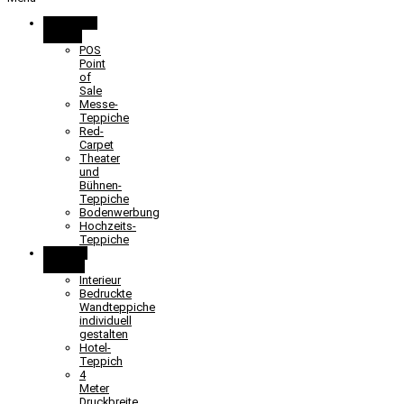
Promotion
& Event
POS
Point
of
Sale
Messe-
Teppiche
Red-
Carpet
Theater
und
Bühnen-
Teppiche
Bodenwerbung
Hochzeits-
Teppiche
Objekt &
Interieur
Interieur
Bedruckte
Wandteppiche
individuell
gestalten
Hotel-
Teppich
4
Meter
Druckbreite