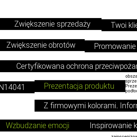
Zwiększenie sprzedaży
Twoi kli
Zwiększenie obrotów
Promowanie 
Certyfikowana ochrona przeciwpoża
obsza
sprze
Prezentacja produktu
EN14041
Preze
podło
Z firmowymi kolorami. Info
Wzbudzanie emocji
Inspirowanie 
zainscenizow