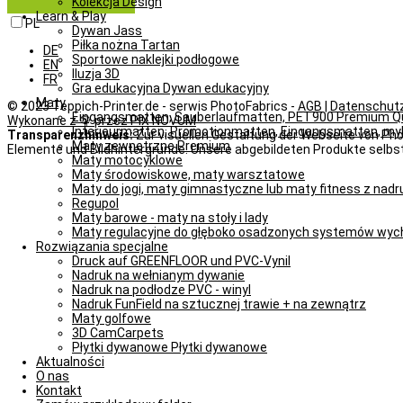
Kolekcja Design
Learn & Play
PL
Dywan Jass
Piłka nożna Tartan
DE
Sportowe naklejki podłogowe
EN
Iluzja 3D
FR
Gra edukacyjna Dywan edukacyjny
Maty
© 2023 Teppich-Printer.de - serwis PhotoFabrics -
AGB
|
Datenschut
Eingangsmatten, Sauberlaufmatten, PET900 Premium Qu
Wykonane z 🦚 przez PIX NOVUM
Interieurmatten, Promotionmatten, Eingangsmatten, m
Transparenzhinweis:
Zur visuellen Gestaltung der Webseite von Phot
Maty zewnętrzne Premium
Elemente und Bildhintergründe. Unsere abgebildeten Produkte selbst
Maty motocyklowe
Maty środowiskowe, maty warsztatowe
Maty do jogi, maty gimnastyczne lub maty fitness z nad
Regupol
Maty barowe - maty na stoły i lady
Maty regulacyjne do głęboko osadzonych systemów wy
Rozwiązania specjalne
Druck auf GREENFLOOR und PVC-Vynil
Nadruk na wełnianym dywanie
Nadruk na podłodze PVC - winyl
Nadruk FunField na sztucznej trawie + na zewnątrz
Maty golfowe
3D CamCarpets
Płytki dywanowe Płytki dywanowe
Aktualności
O nas
Kontakt