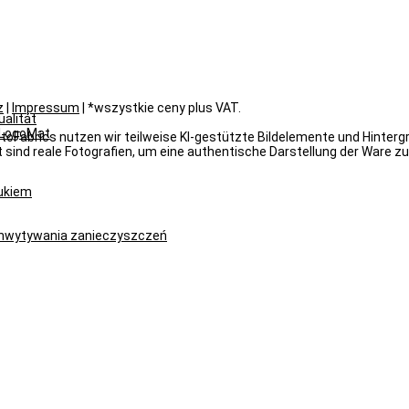
z
|
Impressum
| *wszystkie ceny plus VAT.
alität
yLogoMat
oFabrics nutzen wir teilweise KI-gestützte Bildelemente und Hintergrün
 sind reale Fotografien, um eine authentische Darstellung der Ware zu
rukiem
chwytywania zanieczyszczeń