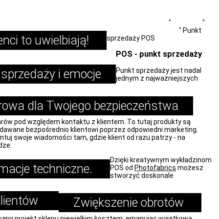
Carpet-Printer.com
"
Produkty
"
Promocja i wydarzenia
"
Punkt
enci to uwielbiają!
sprzedaży POS
POS - punkt sprzedaży
Punkt sprzedaży jest nadal
sprzedaży i emocje
jednym z najważniejszych
rowa dla Twojego bezpieczeństwa
rów pod względem kontaktu z klientem. To tutaj produkty są
dawane bezpośrednio klientowi poprzez odpowiedni marketing.
ntuj swoje wiadomości tam, gdzie klient od razu patrzy - na
dze.
Dzięki kreatywnym wykładzinom
rmacje techniczne.
POS od
Photofabrics
możesz
stworzyć doskonale
klientów
Zwiększenie obrotów
any projekt sklepu niewielkim kosztem: emanując wyjątkową