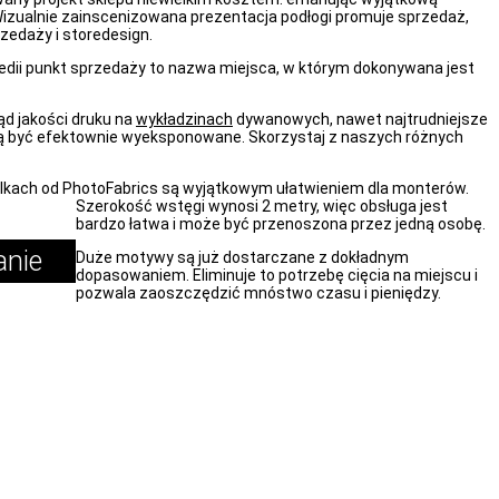
izualnie zainscenizowana prezentacja podłogi promuje sprzedaż,
zedaży i storedesign.
edii punkt sprzedaży to nazwa miejsca, w którym dokonywana jest
ąd jakości druku na
wykładzinach
dywanowych, nawet najtrudniejsze
być efektownie wyeksponowane. Skorzystaj z naszych różnych
olkach od PhotoFabrics są wyjątkowym ułatwieniem dla monterów.
Szerokość wstęgi wynosi 2 metry, więc obsługa jest
bardzo łatwa i może być przenoszona przez jedną osobę.
anie
Duże motywy są już dostarczane z dokładnym
dopasowaniem. Eliminuje to potrzebę cięcia na miejscu i
pozwala zaoszczędzić mnóstwo czasu i pieniędzy.