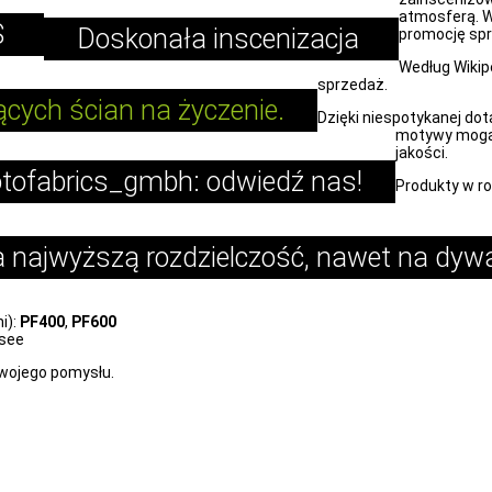
atmosferą. W
S
Doskonała inscenizacja
promocję spr
Według Wikip
sprzedaż.
ących ścian na życzenie.
Dzięki niespotykanej dot
motywy mogą 
jakości.
otofabrics_gmbh: odwiedź nas!
Produkty w r
a najwyższą rozdzielczość, nawet na dyw
i):
PF400
,
PF600
isee
wojego pomysłu.