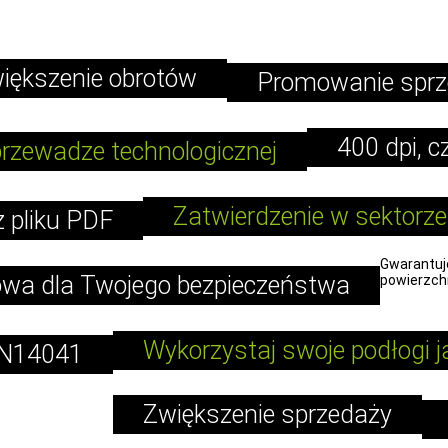
iększenie obrotów
Promowanie sprz
400 dpi, c
przewadze technologicznej
Zatwierdzenie w sektorz
 pliku PDF
Gwarantuje
owa dla Twojego bezpieczeństwa
powierzchn
Wykorzystaj swoje podłogi 
EN14041
Zwiększenie sprzedaży