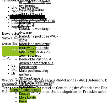
Facebook-f
Instagram
YouTube
głęboko osadzonych
systemów
photofabrics.com
wychwytywania
fabricprint.com
zanieczyszczeń
husse.de
Rozwiązania specjalne
tablecloth-printed.com
Druck auf GREENFLOOR
boden-druck.de
PVC-Vinyl
logofolie.de
Nadruk na wełnianym
dywanie
Newsletter
Nadruk na podłodze PVC -
Nazwa
winyl
E-mail
Nadruk na sztucznej
murawie / murawie
REJESTR
sportowej do użytku
zewnętrznego
PL
Bedruckte Putting- &
Abschlagsmatten aus
DE
Kunstrasen
EN
Mata pod koszulkę
FR
golfową
3D CamCarpets
© 2023 Teppich-Printer.de - serwis PhotoFabrics -
AGB
|
Datenschut
Płytki dywanowe Płytki
Wykonane z 🦚 przez PIX NOVUM
dywanowe
Transparenzhinweis:
Zur visuellen Gestaltung der Webseite von Phot
Sklep / Folder próbek
Elemente und Bildhintergründe. Unsere abgebildeten Produkte selbst
Koszyk
Moje konto
Kasa