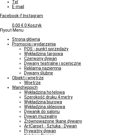
Tel
E-mail
Facebook-f
Instagram
0,00
€
0
Koszyk
Flyout Menu
Strona główna
Promocja i wydarzenia
POS - punkt sprzedaży
Wykładzina targowa
Czerwony dywan
Dywany teatralne i sceniczne
Reklama naziemna
Dywany ślubne
Obiekt i wnętrze
Wnętrze
Wandteppich
Wykładzina hotelowa
Szerokość druku 4 metry
Wykładzina biurowa
Wykładzina sklepowa
Dywanik do salonu
Dywan muzealny
Zrównoważone tkane dywany
ArtCarpet - Sztuka - Dywan
Prywatny dywan