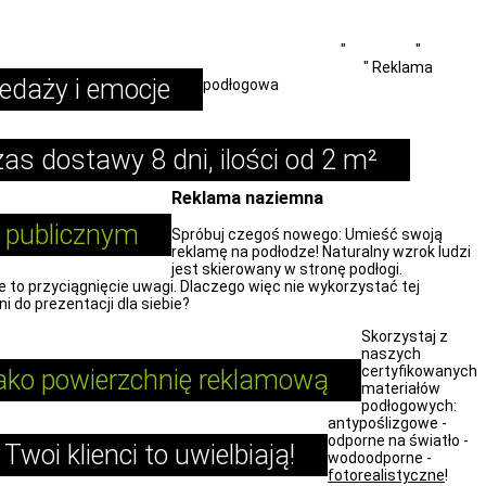
Carpet-Printer.com
"
Produkty
"
Promocja i wydarzenia
"
Reklama
edaży i emocje
podłogowa
zas dostawy 8 dni, ilości od 2 m²
Reklama naziemna
e publicznym
Spróbuj czegoś nowego: Umieść swoją
reklamę na podłodze! Naturalny wzrok ludzi
jest skierowany w stronę podłogi.
 to przyciągnięcie uwagi. Dlaczego więc nie wykorzystać tej
i do prezentacji dla siebie?
Skorzystaj z
naszych
certyfikowanych
jako powierzchnię reklamową
materiałów
podłogowych:
antypoślizgowe -
odporne na światło -
Twoi klienci to uwielbiają!
wodoodporne -
fotorealistyczne
!