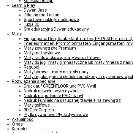
Kolekcja Design
Learn & Play
Dywan Jass
Piłka nożna Tartan
Sportowe naklejki podłogowe
Iluzja 3D
Gra edukacyjna Dywan edukacyjny
Maty
Eingangsmatten, Sauberlaufmatten, PET900 Premium Qu
Interieurmatten, Promotionmatten, Eingangsmatten, m
Maty zewnętrzne Premium
Maty motocyklowe
Maty środowiskowe, maty warsztatowe
Maty do jogi, maty gimnastyczne lub maty fitness z nad
Regupol
Maty barowe - maty na stoły i lady
Maty regulacyjne do głęboko osadzonych systemów wy
Rozwiązania specjalne
Druck auf GREENFLOOR und PVC-Vynil
Nadruk na wełnianym dywanie
Nadruk na podłodze PVC - winyl
Nadruk FunField na sztucznej trawie + na zewnątrz
Maty golfowe
3D CamCarpets
Płytki dywanowe Płytki dywanowe
Aktualności
O nas
Kontakt