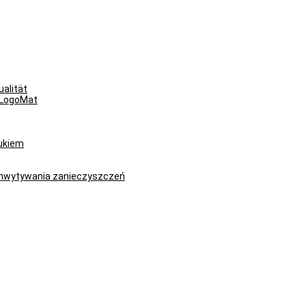
alität
yLogoMat
rukiem
chwytywania zanieczyszczeń