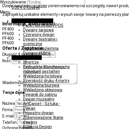
Wyszukiwanie
Dzięki naszemu
drukowi
zorientowanemu na szczegóły, nawet prod
0,00
€
0
Koszyk
Menu
Zaprojektuj unikalne elementy i wysuń swoje towary na pierwszy plan
Promocja i wydarzenia
Informacje, właściwości
Punkt sprzedaży POS
PF400
Dywany targowe
PF600
Czerwony dywan
PF400
Dywany teatralne i
PF600
sceniczne
Oferta / Zapytanie
Reklama naziemna
Dywany ślubne
Długość x szerokość
Obiekt i wnętrze
Ilość
Wnętrze
Bedruckte Wandteppiche
individuell gestalten
Wykładzina hotelowa
Szerokość druku 4 metry
Wiadomość
Wykładzina biurowa
Wykładzina sklepowa
Twoje dane
Dywanik do salonu
Dywan muzealny
Nazwa
ArtCarpet - Sztuka -
Dywan
Firma
Prywatny dywan
E-mail
Zrównoważone tkane
dywany
Telefon
Kolekcja Design
Ochrona danych