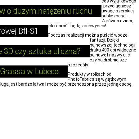
coś wyjątkowego
i przyciągniesz
rów o dużym natężeniu ruchu
uwagę szerokiej
publiczności.
Zarówno dzieci,
jak i dorośli będą zachwyceni!
rowej Bfl-S1
Podczas realizacji można puścić wodze
fantazji. Dzięki
najnowszej technologii
je 3D czy sztuka uliczna?
druku 400 dpi widoczne
są nawet nazwy ulic
czy najdrobniejsze
szczegóły.
Grassa w Lubece
Produkty w rolkach od
PhotoFabrics
są wyjątkowym
ługa jest bardzo łatwa i może być przenoszona przez jedną osobę.