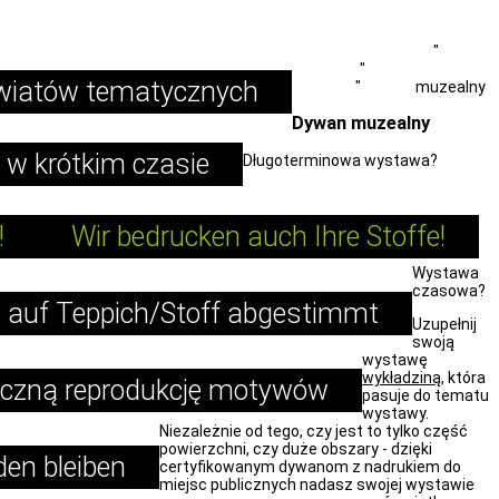
Carpet-Printer.com
"
Produkty
"
Przedmiot i
wiatów tematycznych
wnętrze
"
Dywan
muzealny
Dywan muzealny
 w krótkim czasie
Długoterminowa wystawa?
!
Wir bedrucken auch Ihre Stoffe!
Wystawa
czasowa?
auf Teppich/Stoff abgestimmt
Uzupełnij
swoją
wystawę
wykładziną
, która
styczną reprodukcję motywów
pasuje do tematu
wystawy.
Niezależnie od tego, czy jest to tylko część
powierzchni, czy duże obszary - dzięki
en bleiben
certyfikowanym dywanom z nadrukiem do
miejsc publicznych nadasz swojej wystawie