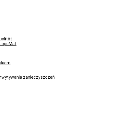
alität
yLogoMat
rukiem
chwytywania zanieczyszczeń