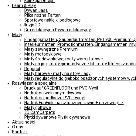
Kolekcja Design
Learn & Play
Dywan Jass
Piłka nożna Tartan
Sportowe naklejki podłogowe
Iluzja 3D
Gra edukacyjna Dywan edukacyjny
Maty
Eingangsmatten, Sauberlaufmatten, PET900 Premium Qu
Interieurmatten, Promotionmatten, Eingangsmatten, m
Maty zewnętrzne Premium
Maty motocyklowe
Maty środowiskowe, maty warsztatowe
Maty do jogi, maty gimnastyczne lub maty fitness z nad
Regupol
Maty barowe - maty na stoły i lady
Maty regulacyjne do głęboko osadzonych systemów wy
Rozwiązania specjalne
Druck auf GREENFLOOR und PVC-Vynil
Nadruk na wełnianym dywanie
Nadruk na podłodze PVC - winyl
Nadruk FunField na sztucznej trawie + na zewnątrz
Maty golfowe
3D CamCarpets
Płytki dywanowe Płytki dywanowe
Aktualności
O nas
Kontakt