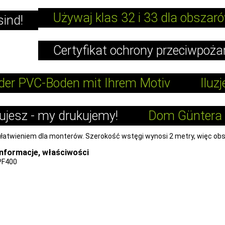
Używaj klas 32 i 33 dla obsza
sind!
Certyfikat ochrony przeciwpoża
der PVC-Boden mit Ihrem Motiv
Iluz
tujesz - my drukujemy!
Dom Güntera 
ułatwieniem dla monterów. Szerokość wstęgi wynosi 2 metry, więc obs
Informacje, właściwości
PF400