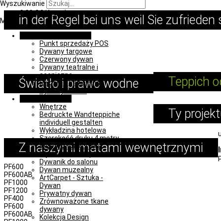
Wyszukiwanie
0,00
€
0
Koszyk
in der Regel bei uns weil Sie zufrieden 
Menu
Promocja i wydarzenia
Punkt sprzedaży POS
Dywany targowe
Czerwony dywan
Dywany teatralne i
sceniczne
Teppich o
Światło i prawo wodne
Reklama naziemna
Dywany ślubne
Obiekt i wnętrze
Wnętrze
Ty projek
Bedruckte Wandteppiche
individuell gestalten
Wykładzina hotelowa
Szerokość druku 4 metry
Z naszymi matami wewnętrznymi
Wykładzina biurowa
Wykładzina sklepowa
Dywanik do salonu
PF600
Dywan muzealny
PF600AB
ArtCarpet - Sztuka -
PF1000
Dywan
PF1200
Prywatny dywan
PF400
Zrównoważone tkane
PF600
dywany
PF600AB
Kolekcja Design