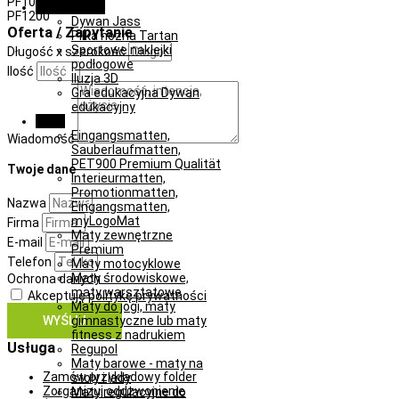
PF1000
Learn & Play
PF1200
Dywan Jass
Oferta / Zapytanie
Piłka nożna Tartan
Sportowe naklejki
Długość x szerokość
podłogowe
Ilość
Iluzja 3D
Gra edukacyjna Dywan
edukacyjny
Maty
Eingangsmatten,
Wiadomość
Sauberlaufmatten,
PET900 Premium Qualität
Twoje dane
Interieurmatten,
Promotionmatten,
Nazwa
Eingangsmatten,
myLogoMat
Firma
Maty zewnętrzne
E-mail
Premium
Telefon
Maty motocyklowe
Maty środowiskowe,
Ochrona danych
maty warsztatowe
Akceptuję
politykę prywatności
Maty do jogi, maty
WYŚLIJ
gimnastyczne lub maty
fitness z nadrukiem
Usługa
Regupol
Maty barowe - maty na
Zamów przykładowy folder
stoły i lady
Zorganizuj oddzwonienie
Maty regulacyjne do