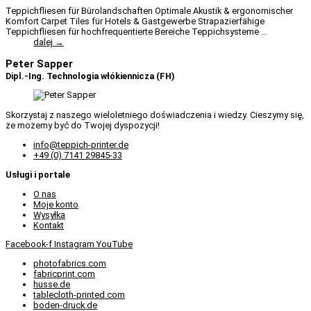
Teppichfliesen für Bürolandschaften Optimale Akustik & ergonomischer
Komfort Carpet Tiles für Hotels & Gastgewerbe Strapazierfähige
Teppichfliesen für hochfrequentierte Bereiche Teppichsysteme ...
dalej →
Peter Sapper
Dipl.-Ing. Technologia włókiennicza (FH)
Skorzystaj z naszego wieloletniego doświadczenia i wiedzy. Cieszymy się,
że możemy być do Twojej dyspozycji!
info@teppich-printer.de
+49 (0) 7141 29845-33
Usługi i portale
O nas
Moje konto
Wysyłka
Kontakt
Facebook-f
Instagram
YouTube
photofabrics.com
fabricprint.com
husse.de
tablecloth-printed.com
boden-druck.de