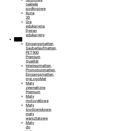
naklejki
podłogowe
Iluzja
3D
Gra
edukacyjna
Dywan
edukacyjny
Maty
Eingangsmatten,
Sauberlaufmatten,
PET900
Premium
Qualität
Interieurmatten,
Promotionmatten,
Eingangsmatten,
myLogoMat
Maty
zewnętrzne
Premium
Maty
motocyklowe
Maty
środowiskowe,
maty
warsztatowe
Maty
do