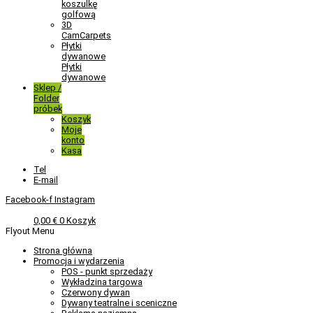
koszulkę
golfową
3D
CamCarpets
Płytki
dywanowe
Płytki
dywanowe
Sklep /
Folder
próbek
Koszyk
Moje
konto
Kasa
Tel
E-mail
Facebook-f
Instagram
0,00
€
0
Koszyk
Flyout Menu
Strona główna
Promocja i wydarzenia
POS - punkt sprzedaży
Wykładzina targowa
Czerwony dywan
Dywany teatralne i sceniczne