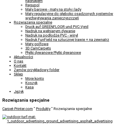
nadrukiem
Regupol
Maty barowe - maty na stoły i lady
Maty regulacyjne do głęboko osadzonych systemów
wychwytywania zanieczyszczeń
Rozwiązania specjalne
Druck auf GREENFLOOR und PVC-Vynil
Nadruk na wełnianym dywanie
Nadruk na podłodze PVC - winyl
Nadruk FunField na sztucznej trawie + na zewnątrz
Maty golfowe
3D CamCarpets
Płytki dywanowe Płytki dywanowe
Aktualności
O nas
Kontakt
Zamów przykładowy folder
Sklep
Moje konto
Koszyk
Kasa
Język
Rozwiązania specjalne
Carpet-Printer.com
"
Produkty
"
Rozwiązania specjalne