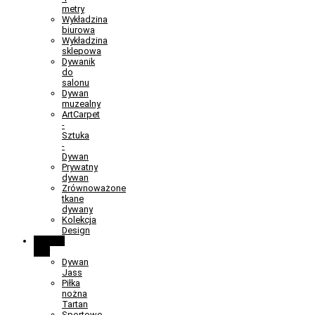
metry
Wykładzina
biurowa
Wykładzina
sklepowa
Dywanik
do
salonu
Dywan
muzealny
ArtCarpet
-
Sztuka
-
Dywan
Prywatny
dywan
Zrównoważone
tkane
dywany
Kolekcja
Design
Learn &
Play
Dywan
Jass
Piłka
nożna
Tartan
Sportowe