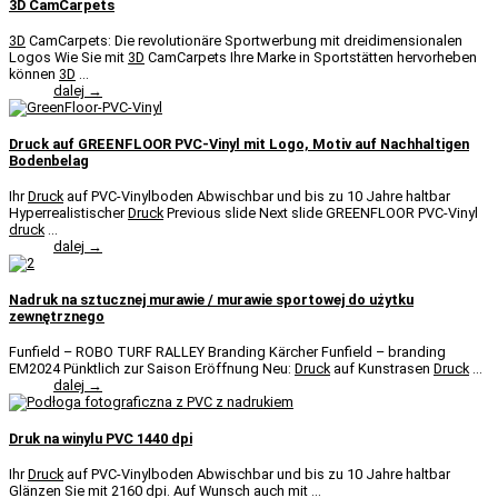
3D CamCarpets
3D
CamCarpets: Die revolutionäre Sportwerbung mit dreidimensionalen
Logos Wie Sie mit
3D
CamCarpets Ihre Marke in Sportstätten hervorheben
können
3D
...
dalej →
Druck auf GREENFLOOR PVC-Vinyl mit Logo, Motiv auf Nachhaltigen
Bodenbelag
Ihr
Druck
auf PVC-Vinylboden Abwischbar und bis zu 10 Jahre haltbar
Hyperrealistischer
Druck
Previous slide Next slide GREENFLOOR PVC-Vinyl
druck
...
dalej →
Nadruk na sztucznej murawie / murawie sportowej do użytku
zewnętrznego
Funfield – ROBO TURF RALLEY Branding Kärcher Funfield – branding
EM2024 Pünktlich zur Saison Eröffnung Neu:
Druck
auf Kunstrasen
Druck
...
dalej →
Druk na winylu PVC 1440 dpi
Ihr
Druck
auf PVC-Vinylboden Abwischbar und bis zu 10 Jahre haltbar
Glänzen Sie mit 2160 dpi. Auf Wunsch auch mit ...