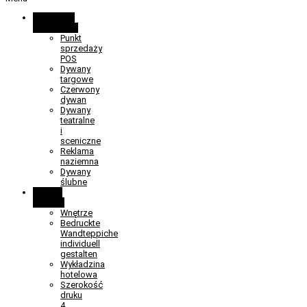
Promocja i
wydarzenia
Punkt
sprzedaży
POS
Dywany
targowe
Czerwony
dywan
Dywany
teatralne
i
sceniczne
Reklama
naziemna
Dywany
ślubne
Obiekt i
wnętrze
Wnętrze
Bedruckte
Wandteppiche
individuell
gestalten
Wykładzina
hotelowa
Szerokość
druku
4