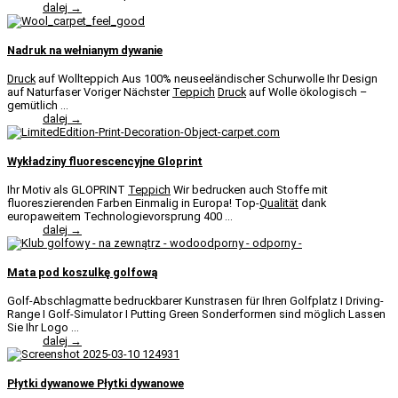
dalej →
Nadruk na wełnianym dywanie
Druck
auf Wollteppich Aus 100% neuseeländischer Schurwolle Ihr Design
auf Naturfaser Voriger Nächster
Teppich
Druck
auf Wolle ökologisch –
gemütlich ...
dalej →
Wykładziny fluorescencyjne Gloprint
Ihr Motiv als GLOPRINT
Teppich
Wir bedrucken auch Stoffe mit
fluoreszierenden Farben Einmalig in Europa! Top-
Qualität
dank
europaweitem Technologievorsprung 400 ...
dalej →
Mata pod koszulkę golfową
Golf-Abschlagmatte bedruckbarer Kunstrasen für Ihren Golfplatz I Driving-
Range I Golf-Simulator I Putting Green Sonderformen sind möglich Lassen
Sie Ihr Logo ...
dalej →
Płytki dywanowe Płytki dywanowe