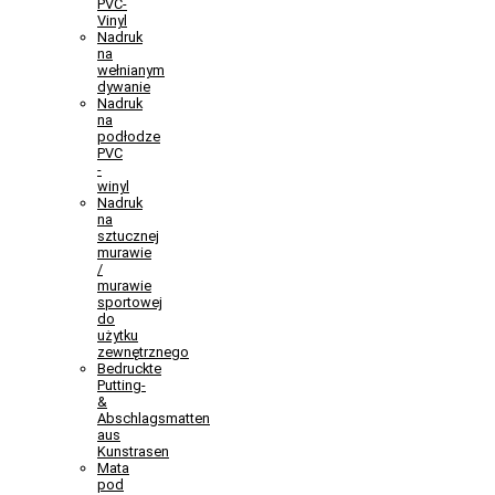
PVC-
Vinyl
Nadruk
na
wełnianym
dywanie
Nadruk
na
podłodze
PVC
-
winyl
Nadruk
na
sztucznej
murawie
/
murawie
sportowej
do
użytku
zewnętrznego
Bedruckte
Putting-
&
Abschlagsmatten
aus
Kunstrasen
Mata
pod