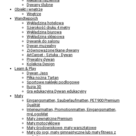
Reklama naziemna
Dywany ślubne
Obiekt i wnętrze
Wnętrze
Wandteppich
Wykładzina hotelowa
Szerokość druku 4 metry
Wykładzina biurowa
Wykładzina sklepowa
Dywanik do salonu
Dywan muzealny
Zrównoważone tkane dywany
ArtCarpet - Sztuka - Dywan
Prywatny dywan
Kolekcja Design
Learn & Play
Dywan Jass
Piłka nożna Tartan
Sportowe naklejki podłogowe
Iluzja 3D
Gra edukacyjna Dywan edukacyjny
Maty
Eingangsmatten, Sauberlaufmatten, PET900 Premium
Qualität
Interieurmatten, Promotionmatten, Eingangsmatten,
myLogoMat
Maty zewnętrzne Premium
Maty motocyklowe
Maty środowiskowe, maty warsztatowe
Maty do jogi, maty gimnastyczne lub maty fitness z