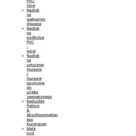
PVC-
Vinyl
Nadruk
na
wełnianym
dywanie
Nadruk
na
podłodze
PVC
-
winyl
Nadruk
na
sztucznej
murawie
/
murawie
sportowej
do
użytku
zewnętrznego
Bedruckte
Putting-
&
Abschlagsmatten
aus
Kunstrasen
Mata
pod