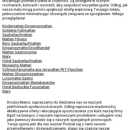
utrzymując pomieszczenia w czystości. Są dostępne w różnych
rozmiarach, kolorach i wzorach, aby zaspokoić wszystkie gusta. Odkryj, jak
nasze maty mogą pomóc upiększyć strefę wejściową Twojego lokalu,
jednocześnie minimalizując obowiązki związane ze sprzątaniem. Miłego
przeglądania!
Kindergarten Eingangsmatten,
Goldene Fußmatten
Sauberlaufmatten
Matten Fitness
Büro Sauberlaufmatten
Eingangsmatte Einzelhandel
Matten Gastronomie
Maty
Hotel Sauberlaufmatten
Museums Matten
Schmutzfangmatte aus recycelten PET-Flaschen
Matten Shoppingzentren
Logomatte Gastro
Eingangsmatten Wartebereiche
Hotel Bedruckte Fussmatten
Maty
Drodzy klienci, zapraszamy do śledzenia nas na naszych
platformach społecznościowych. Odkryj najnowsze wiadomości,
ekskluzywne oferty i ekscytujące spostrzeżenia zza kulis naszej firmy.
Bądź na bieżąco z naszymi najnowszymi produktami i usługami oraz
jako pierwszy dowiedz się o naszych specjalnych promocjach.
Twoja opinia jest dla nas ważna! Podziel się z nami swoimi
przemyśleniami i doświadczeniami, stając się częścią naszej