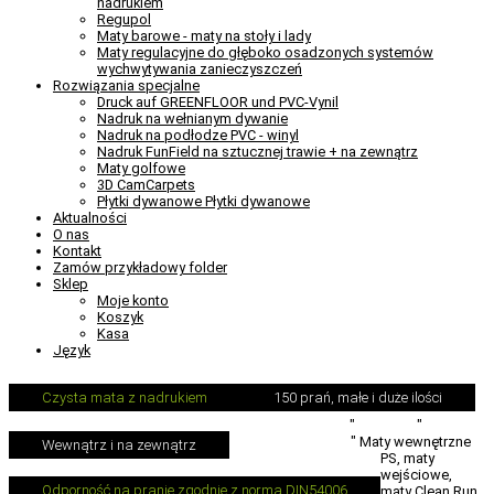
nadrukiem
Regupol
Maty barowe - maty na stoły i lady
Maty regulacyjne do głęboko osadzonych systemów
wychwytywania zanieczyszczeń
Rozwiązania specjalne
Druck auf GREENFLOOR und PVC-Vynil
Nadruk na wełnianym dywanie
Nadruk na podłodze PVC - winyl
Nadruk FunField na sztucznej trawie + na zewnątrz
Maty golfowe
3D CamCarpets
Płytki dywanowe Płytki dywanowe
Aktualności
O nas
Kontakt
Zamów przykładowy folder
Sklep
Moje konto
Koszyk
Kasa
Język
Czysta mata z nadrukiem
150 prań, małe i duże ilości
Carpet-Printer.com
"
Produkty
"
Maty
zatrzymujące brud
"
Maty wewnętrzne
Wewnątrz i na zewnątrz
PS, maty
wejściowe,
Odporność na pranie zgodnie z normą DIN54006
maty Clean Run