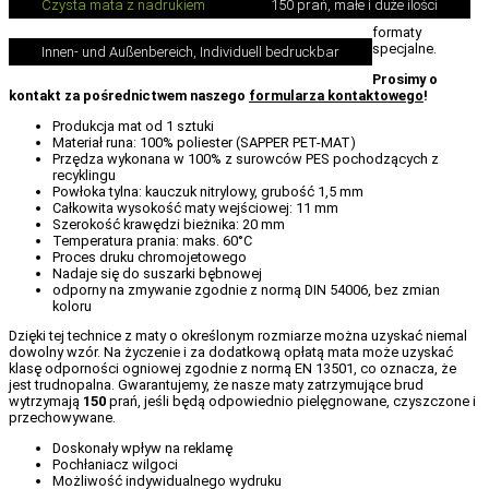
Czysta mata z nadrukiem
150 prań, małe i duże ilości
formaty
specjalne.
Innen- und Außenbereich, Individuell bedruckbar
Prosimy o
kontakt za pośrednictwem naszego
formularza kontaktowego
!
Produkcja mat od 1 sztuki
Materiał runa: 100% poliester (SAPPER PET-MAT)
Przędza wykonana w 100% z surowców PES pochodzących z
recyklingu
Powłoka tylna: kauczuk nitrylowy, grubość 1,5 mm
Całkowita wysokość maty wejściowej: 11 mm
Szerokość krawędzi bieżnika: 20 mm
Temperatura prania: maks. 60°C
Proces druku chromojetowego
Nadaje się do suszarki bębnowej
odporny na zmywanie zgodnie z normą DIN 54006, bez zmian
koloru
Dzięki tej technice z maty o określonym rozmiarze można uzyskać niemal
dowolny wzór. Na życzenie i za dodatkową opłatą mata może uzyskać
klasę odporności ogniowej zgodnie z normą EN 13501, co oznacza, że
jest trudnopalna. Gwarantujemy, że nasze maty zatrzymujące brud
wytrzymają
150
prań, jeśli będą odpowiednio pielęgnowane, czyszczone i
przechowywane.
Doskonały wpływ na reklamę
Pochłaniacz wilgoci
Możliwość indywidualnego wydruku