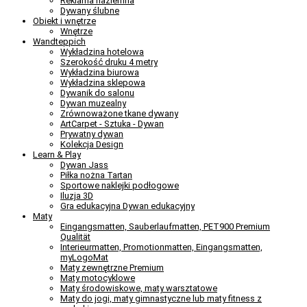
Reklama naziemna
Dywany ślubne
Obiekt i wnętrze
Wnętrze
Wandteppich
Wykładzina hotelowa
Szerokość druku 4 metry
Wykładzina biurowa
Wykładzina sklepowa
Dywanik do salonu
Dywan muzealny
Zrównoważone tkane dywany
ArtCarpet - Sztuka - Dywan
Prywatny dywan
Kolekcja Design
Learn & Play
Dywan Jass
Piłka nożna Tartan
Sportowe naklejki podłogowe
Iluzja 3D
Gra edukacyjna Dywan edukacyjny
Maty
Eingangsmatten, Sauberlaufmatten, PET900 Premium
Qualität
Interieurmatten, Promotionmatten, Eingangsmatten,
myLogoMat
Maty zewnętrzne Premium
Maty motocyklowe
Maty środowiskowe, maty warsztatowe
Maty do jogi, maty gimnastyczne lub maty fitness z