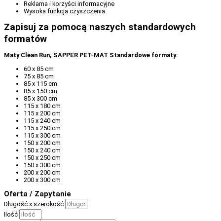
Reklama i korzyści informacyjne
Wysoka funkcja czyszczenia
Zapisuj za pomocą naszych standardowych
formatów
Maty Clean Run, SAPPER PET-MAT Standardowe formaty:
60 x 85 cm
75 x 85 cm
85 x 115 cm
85 x 150 cm
85 x 300 cm
115 x 180 cm
115 x 200 cm
115 x 240 cm
115 x 250 cm
115 x 300 cm
150 x 200 cm
150 x 240 cm
150 x 250 cm
150 x 300 cm
200 x 200 cm
200 x 300 cm
Oferta / Zapytanie
Długość x szerokość
Ilość