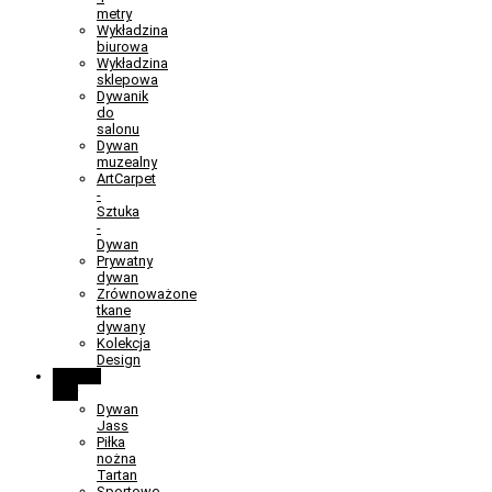
metry
Wykładzina
biurowa
Wykładzina
sklepowa
Dywanik
do
salonu
Dywan
muzealny
ArtCarpet
-
Sztuka
-
Dywan
Prywatny
dywan
Zrównoważone
tkane
dywany
Kolekcja
Design
Learn &
Play
Dywan
Jass
Piłka
nożna
Tartan
Sportowe