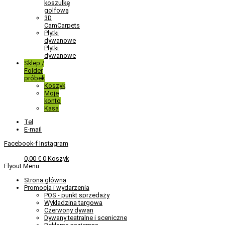
koszulkę
golfową
3D
CamCarpets
Płytki
dywanowe
Płytki
dywanowe
Sklep /
Folder
próbek
Koszyk
Moje
konto
Kasa
Tel
E-mail
Facebook-f
Instagram
0,00
€
0
Koszyk
Flyout Menu
Strona główna
Promocja i wydarzenia
POS - punkt sprzedaży
Wykładzina targowa
Czerwony dywan
Dywany teatralne i sceniczne