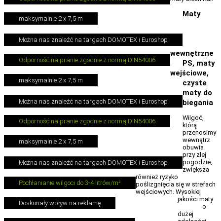
Maty
maksymalnie 2 x 7,5 m
Można nas znaleźć na targach DOMOTEX i Euroshop
wewnętrzne
Odporność na pranie zgodnie z normą DIN54006
PS, maty
wejściowe,
maksymalnie 2 x 7,5 m
czyste
maty do
Można nas znaleźć na targach DOMOTEX i Euroshop
biegania
Wilgoć,
Odporność na pranie zgodnie z normą DIN54006
którą
przenosimy
wewnątrz
maksymalnie 2 x 7,5 m
obuwia
przy złej
pogodzie,
Można nas znaleźć na targach DOMOTEX i Euroshop
zwiększa
również ryzyko
Pochłanianie wilgoci do 3-4 litrów/m²
poślizgnięcia się w strefach
wejściowych. Wysokiej
jakości maty
Doskonały wpływ na reklamę
o
dużej