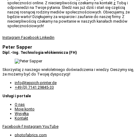
społeczności online. Z niecierpliwością czekamy na kontakt
z
Tobą i
odpowiedzi na Twoje pytania. Śledź nas już dziś i stań się częścią
naszej rosnącej rodziny mediów społecznościowych. Obiecujemy, że
będzie warto! Dziękujemy za wsparcie i zaufanie do naszej firmy. Z
niecierpliwością czekamy na powitanie w naszych kanałach mediów
społecznościowych!
Instagram
Facebook
Linkedin
Peter Sapper
Dipl.-Ing. Technologia włókiennicza (FH)
Skorzystaj z naszego wieloletniego doświadczenia i wiedzy. Cieszymy się,
że możemy być do Twojej dyspozycji!
info@teppich-printer.de
+49 (0) 7141 29845-33
Usługi i portale
O nas
Moje konto
Wysyłka
Kontakt
Facebook-f
Instagram
YouTube
photofabrics.com