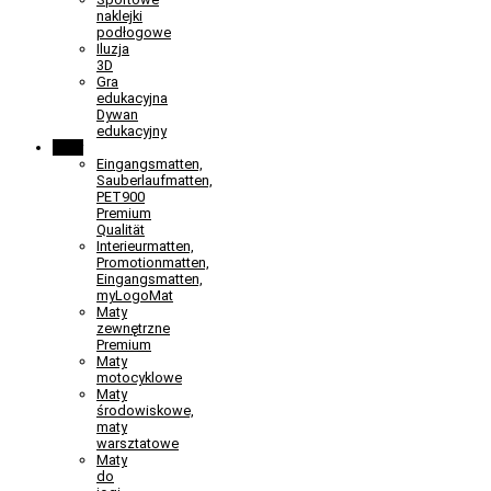
naklejki
podłogowe
Iluzja
3D
Gra
edukacyjna
Dywan
edukacyjny
Maty
Eingangsmatten,
Sauberlaufmatten,
PET900
Premium
Qualität
Interieurmatten,
Promotionmatten,
Eingangsmatten,
myLogoMat
Maty
zewnętrzne
Premium
Maty
motocyklowe
Maty
środowiskowe,
maty
warsztatowe
Maty
do