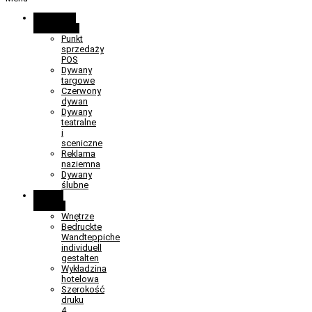
Promocja i
wydarzenia
Punkt
sprzedaży
POS
Dywany
targowe
Czerwony
dywan
Dywany
teatralne
i
sceniczne
Reklama
naziemna
Dywany
ślubne
Obiekt i
wnętrze
Wnętrze
Bedruckte
Wandteppiche
individuell
gestalten
Wykładzina
hotelowa
Szerokość
druku
4