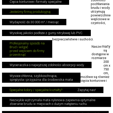
zdolności
Cięcia konturowe i formaty specjalne
pochłaniania
brudu i wody
utrzymują
Jesteśmy firmą produkcyjną:
powierzchnie
wejściowe w
Wydajność do 30 000 m² / miesiąc
czystości,
Wysokiej jakości podłoże z gumy nitrylowej lub PVC.
bezpieczeństwie i suchości.
Profesjonalny sposób na
maty
Nasze
Brud i wilgoć
są
przed wejściem do firmy
dostępne w
przeniknąć
rozmiarze
200
Wycieraczka o najwyższej zdolności absorpcji wody
cm x
750
cm,
Wysoce chłonna, szybkoschnąca,
możliwe są również
sprężysta i przyjazna dla środowiska mata
cięcia konturowe i
Specjalne kolory / specjalne kształty?
Zapytaj nas!
Niezwykle wytrzymała mata nylonowa zapewnia optymalne
zbieranie brudu w miejscach o dużym natężeniu ruchu.