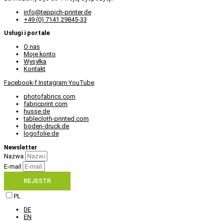
info@teppich-printer.de
+49 (0) 7141 29845-33
Usługi i portale
O nas
Moje konto
Wysyłka
Kontakt
Facebook-f
Instagram
YouTube
photofabrics.com
fabricprint.com
husse.de
tablecloth-printed.com
boden-druck.de
logofolie.de
Newsletter
Nazwa
E-mail
REJESTR
PL
DE
EN