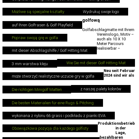
Możliwe są specjalne kształty
Wydrukuj swoje logo
golfową
auf Ihren Golfrasen & Golf Playfield
Golfabschlagmatte mit Ihrem
Vereinslogo, Motiv –
Popraw swoją grę w golfa
auch als 10 X 10
Meter Parcours
realisierbar –
mit dieser Abschlagshilfe / Golf Hitting Mat
Wie Sie mit dieser Golf Hitting Mat
3 mm warstwa kleju
Neu seit Februar
2024 sind wir als
może stworzyć realistyczne uczucie gry w golfa
z naszej palety kolorów
Die richtigen Minigolf Matten
Die besten Materialien für eine Rugs & Pitching
wykonana z nylonu 66 grass i podkładu z pianki EVA
Produktionsbetrieb
in der
Obowiązkowa pozycja dla każdego golfisty
Lage,
bezahlbaren