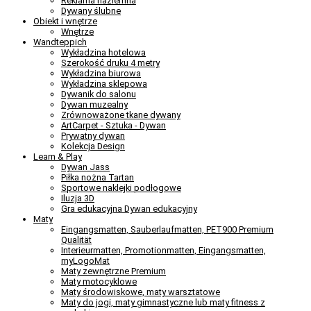
Reklama naziemna
Dywany ślubne
Obiekt i wnętrze
Wnętrze
Wandteppich
Wykładzina hotelowa
Szerokość druku 4 metry
Wykładzina biurowa
Wykładzina sklepowa
Dywanik do salonu
Dywan muzealny
Zrównoważone tkane dywany
ArtCarpet - Sztuka - Dywan
Prywatny dywan
Kolekcja Design
Learn & Play
Dywan Jass
Piłka nożna Tartan
Sportowe naklejki podłogowe
Iluzja 3D
Gra edukacyjna Dywan edukacyjny
Maty
Eingangsmatten, Sauberlaufmatten, PET900 Premium
Qualität
Interieurmatten, Promotionmatten, Eingangsmatten,
myLogoMat
Maty zewnętrzne Premium
Maty motocyklowe
Maty środowiskowe, maty warsztatowe
Maty do jogi, maty gimnastyczne lub maty fitness z