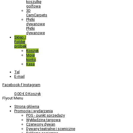
koszulkę
golfową
3D
CamCarpets
Płytki
dywanowe
Płytki
dywanowe
Sklep /
Folder
próbek
Koszyk
Moje
konto
Kasa
Tel
E-mail
Facebook-f
Instagram
0,00
€
0
Koszyk
Flyout Menu
Strona główna
Promocja i wydarzenia
POS - punkt sprzedaży
Wykładzina targowa
Czerwony dywan
Dywany teatralne i sceniczne