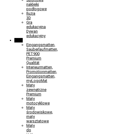
naklejki
podłogowe
Iluzja
3D
Gra
edukacyjna
Dywan
edukacyjny
Maty
Eingangsmatten,
Sauberlaufmatten,
PET900
Premium
Qualität
Interieurmatten,
Promotionmatten,
Eingangsmatten,
myLogoMat
Maty
zewnętrzne
Premium
Maty
motocyklowe
Maty
środowiskowe,
maty
warsztatowe
Maty
do