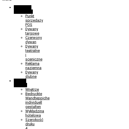
Promocja i
wydarzenia
Punkt
sprzedaży
POS
Dywany
targowe
Czerwony
dywan
Dywany
teatralne
i
sceniczne
Reklama
naziemna
Dywany
ślubne
Obiekt i
wnętrze
Wnętrze
Bedruckte
Wandteppiche
individuell
gestalten
Wykładzina
hotelowa
Szerokość
druku
4