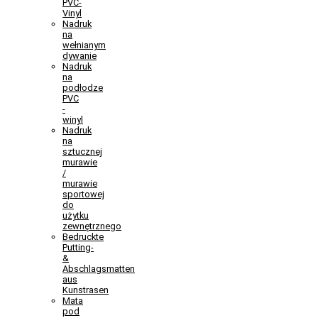
PVC-
Vinyl
Nadruk
na
wełnianym
dywanie
Nadruk
na
podłodze
PVC
-
winyl
Nadruk
na
sztucznej
murawie
/
murawie
sportowej
do
użytku
zewnętrznego
Bedruckte
Putting-
&
Abschlagsmatten
aus
Kunstrasen
Mata
pod