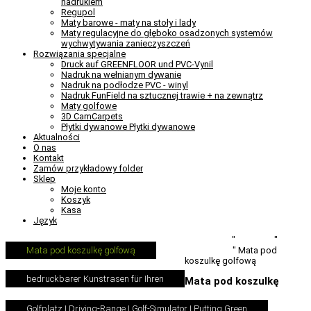
nadrukiem
Regupol
Maty barowe - maty na stoły i lady
Maty regulacyjne do głęboko osadzonych systemów
wychwytywania zanieczyszczeń
Rozwiązania specjalne
Druck auf GREENFLOOR und PVC-Vynil
Nadruk na wełnianym dywanie
Nadruk na podłodze PVC - winyl
Nadruk FunField na sztucznej trawie + na zewnątrz
Maty golfowe
3D CamCarpets
Płytki dywanowe Płytki dywanowe
Aktualności
O nas
Kontakt
Zamów przykładowy folder
Sklep
Moje konto
Koszyk
Kasa
Język
Carpet-Printer.com
"
Produkty
"
Maty
zatrzymujące brud
"
Mata pod
Mata pod koszulkę golfową
koszulkę golfową
bedruckbarer Kunstrasen für Ihren
Mata pod koszulkę
Golfplatz I Driving-Range I Golf-Simulator I Putting Green