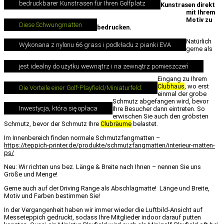
bedruckbarer Kunstrasen für Ihren Golfplatz
Kunstrasen direkt
mit Ihrem
Motiv zu
Diese Schwungmatten
bedrucken.
Natürlich
Wykonana z nylonu 66 grass i podkładu z pianki EVA
gerne als
jest idealny do użytku wewnątrz i na zewnątrz pomieszczeń
Eingang zu Ihrem
Clubhaus
, wo
erst
Die Vorteile einer Golf-Playfield/Miniaturfeld:
einmal der grobe
Schmutz abgefangen
wird, bevor
Inwestycja, która się opłaca
Ihre Besucher dann eintreten. So
erwischen Sie auch den gröbsten
Schmutz, bevor
der Schmutz Ihre
Clubräume
belastet.
Im Innenbereich finden normale Schmutzfangmatten –
https://teppich-printer.de/produkte/schmutzfangmatten/interieur-matten-
ps/
Neu:
Wir
richten uns bez. Länge & Breite nach Ihnen – nennen Sie uns
Größe
und Menge!
Gerne auch auf der Driving Range als
Abschlagmatte! Länge
und Breite,
Motiv und Farben bestimmen Sie!
I
n der Vergangenheit haben wir immer wieder die Luftbild-Ansicht auf
Messeteppich gedruckt,
sodass
Ihre Mitglieder indoor darauf putten