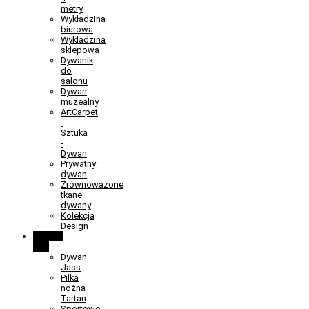
metry
Wykładzina
biurowa
Wykładzina
sklepowa
Dywanik
do
salonu
Dywan
muzealny
ArtCarpet
-
Sztuka
-
Dywan
Prywatny
dywan
Zrównoważone
tkane
dywany
Kolekcja
Design
Learn &
Play
Dywan
Jass
Piłka
nożna
Tartan
Sportowe