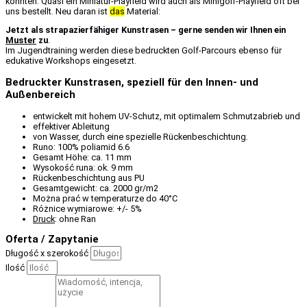
konnten. Quasi ein Miniatur-
Playfield
wird
auch als
Minigolf-Playfield
oft bei
uns bestellt. Neu daran ist
das
Mat
erial:
Jetzt als strapazierfähiger Kunstrasen – gerne senden wir Ihnen ein
Muster
zu
.
Im Jugendtraining werden diese bedruckten Golf-Parcours ebenso für
edukative Workshops eingesetzt.
Bedruckter Kunstrasen, speziell für den Innen- und
Außenbereich
entwickelt mit hohem UV-Schutz, mit optimalem Schmutzabrieb und
effektiver Ableitung
von Wasser, durch eine spezielle Rückenbeschichtung.
Runo: 100% poliamid 6.6
Gesamt Höhe: ca. 11 mm
Wysokość runa: ok. 9 mm
Rückenbeschichtung aus PU
Gesamtgewicht: ca. 2000 gr/m2
Można prać w temperaturze do 40°C
Różnice wymiarowe: +/- 5%
Druck
: ohne Ran
Oferta / Zapytanie
Długość x szerokość
Ilość