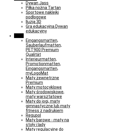
Dywan Jass
Piłka nożna Tartan
Sportowe naklejki
podłogowe
Iluzja 3D
Gra edukacyjna Dywan
edukacyjny
Maty
Eingangsmatten,
Sauberlaufmatten,
PET900 Premium
Qualität
Interieurmatten,
Promotionmatten,
Eingangsmatten,
myLogoMat
Maty zewnętrzne
Premium
Maty motocyklowe
Maty środowiskowe,
maty warsztatowe
Maty do jogi, maty
gimnastyczne lub maty
fitness z nadrukiem
Regupol
Maty barowe - maty na
stoły i lady
Maty regulacyjne do