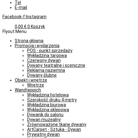
Tel
E-mail
Facebook-f
Instagram
0,00
€
0
Koszyk
Flyout Menu
Strona główna
Promocja i wydarzenia
POS - punkt sprzedaży
Wykładzina targowa
Czerwony dywan
Dywany teatralne i sceniczne
Reklama naziemna
Dywany ślubne
Obiekt i wnętrze
Wnętrze
Wandteppich
Wykładzina hotelowa
Szerokość druku 4 metry
Wykładzina biurowa
Wykładzina sklepowa
Dywanik do salonu
Dywan muzealny
Zrównoważone tkane dywany
ArtCarpet - Sztuka - Dywan
Prywatny dywan