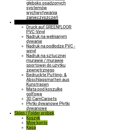
głęboko osadzonych
systemów
wychwytywania
zanieczyszczeń
Rozwiązania specjalne
Druck auf GREENFLOOR
PVC-Vinyl
Nadruk na wełnianym
dywanie
Nadruk na podłodze PVC -
winyl
Nadruk na sztucznej
murawie / murawie
sportowej do użytku
zewnętrznego
Bedruckte Putting- &
Abschlagsmatten aus
Kunstrasen
Mata pod koszulkę
golfową
3D CamCarpets
Płytki dywanowe Płytki
dywanowe
Sklep / Folder próbek
Koszyk
Moje konto
Kasa