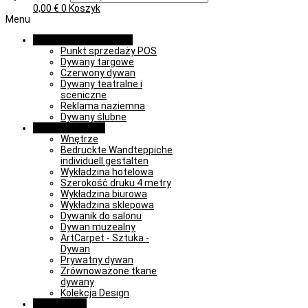
0,00
€
0
Koszyk
Menu
Promocja i wydarzenia
Punkt sprzedaży POS
Dywany targowe
Czerwony dywan
Dywany teatralne i
sceniczne
Reklama naziemna
Dywany ślubne
Obiekt i wnętrze
Wnętrze
Bedruckte Wandteppiche
individuell gestalten
Wykładzina hotelowa
Szerokość druku 4 metry
Wykładzina biurowa
Wykładzina sklepowa
Dywanik do salonu
Dywan muzealny
ArtCarpet - Sztuka -
Dywan
Prywatny dywan
Zrównoważone tkane
dywany
Kolekcja Design
Learn & Play