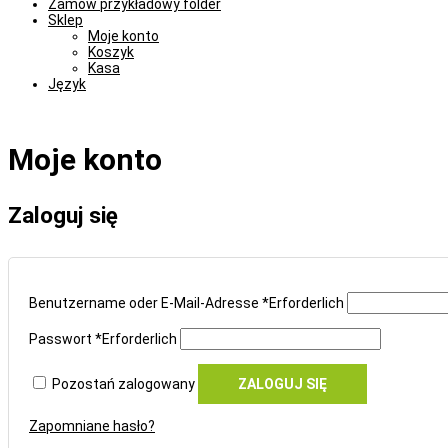
Zamów przykładowy folder
Sklep
Moje konto
Koszyk
Kasa
Język
Moje konto
Zaloguj się
Benutzername oder E-Mail-Adresse
*
Erforderlich
Passwort
*
Erforderlich
Pozostań zalogowany
ZALOGUJ SIĘ
Zapomniane hasło?