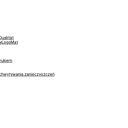
ualität
myLogoMat
drukiem
ychwytywania zanieczyszczeń