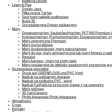
Kolekcja Design
Learn & Play
Dywan Jass
Piłka nożna Tartan
Sportowe naklejki podłogowe
Iluzja 3D
Gra edukacyjna Dywan edukacyjny
Maty
Eingangsmatten, Sauberlaufmatten, PET900 Premium Q
Interieurmatten, Promotionmatten, Eingangsmatten, 
Maty zewnętrzne Premium
Maty motocyklowe
Maty środowiskowe, maty warsztatowe
Maty do jogi, maty gimnastyczne lub maty fitness z na
Regupol
Maty barowe - maty na stoły i lady
Maty regulacyjne do głęboko osadzonych systemów w
Rozwiązania specjalne
Druck auf GREENFLOOR und PVC-Vynil
Nadruk na wełnianym dywanie
Nadruk na podłodze PVC - winyl
Nadruk FunField na sztucznej trawie + na zewnątrz
Maty golfowe
3D CamCarpets
Płytki dywanowe Płytki dywanowe
Aktualności
O nas
Kontakt