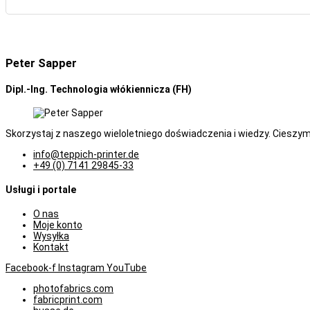
Peter Sapper
Dipl.-Ing. Technologia włókiennicza (FH)
Skorzystaj z naszego wieloletniego doświadczenia i wiedzy. Cieszym
info@teppich-printer.de
+49 (0) 7141 29845-33
Usługi i portale
O nas
Moje konto
Wysyłka
Kontakt
Facebook-f
Instagram
YouTube
photofabrics.com
fabricprint.com