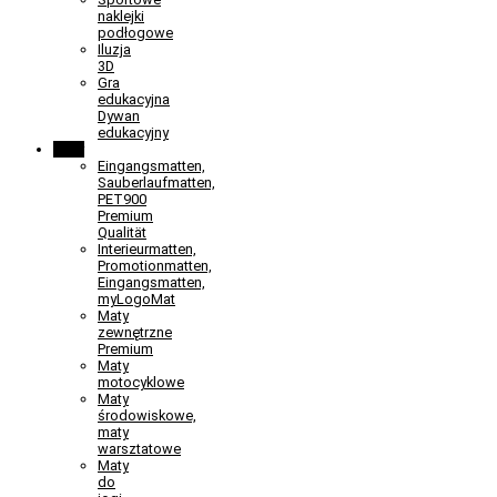
naklejki
podłogowe
Iluzja
3D
Gra
edukacyjna
Dywan
edukacyjny
Maty
Eingangsmatten,
Sauberlaufmatten,
PET900
Premium
Qualität
Interieurmatten,
Promotionmatten,
Eingangsmatten,
myLogoMat
Maty
zewnętrzne
Premium
Maty
motocyklowe
Maty
środowiskowe,
maty
warsztatowe
Maty
do