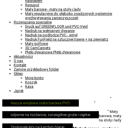
nadrukiem
Regupol
Maty barowe - maty na stoły i lady
Maty regulacyjne do głęboko osadzonych systemów
wychwytywania zanieczyszczeń
Rozwiązania specjalne
Druck auf GREENFLOOR und PVC-Vynil
Nadruk na wełnianym dywanie
Nadruk na podłodze PVC - winyl
Nadruk FunField na sztucznej trawie + na zewnątrz
Maty golfowe
3D CamCarpets
Płytki dywanowe Płytki dywanowe
Aktualności
O nas
Kontakt
Zamów przykładowy folder
Sklep
Moje konto
Koszyk
Kasa
Język
Carpet-Printer.com
"
Produkty
"
Maty
Nasza winylowa mata barowa PVC!
zatrzymujące
brud
"
Maty
odporne na rozdarcia, szczególnie grube i ciężkie
barowe, maty
na stoły i lady
Doskonale leży na każdym blacie