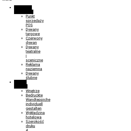
Promocja i
wydarzenia
Punkt
sprzedaży
POS
Dywany
targowe
Czerwony
dywan
Dywany
teatralne
i
sceniczne
Reklama
naziemna
Dywany
ślubne
Obiekt i
wnętrze
Wnętrze
Bedruckte
Wandteppiche
individuell
gestalten
Wykładzina
hotelowa
Szerokość
druku
4