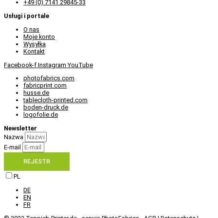
+49 (0) 7141 29845-33
Usługi i portale
O nas
Moje konto
Wysyłka
Kontakt
Facebook-f
Instagram
YouTube
photofabrics.com
fabricprint.com
husse.de
tablecloth-printed.com
boden-druck.de
logofolie.de
Newsletter
Nazwa
E-mail
REJESTR
PL
DE
EN
FR