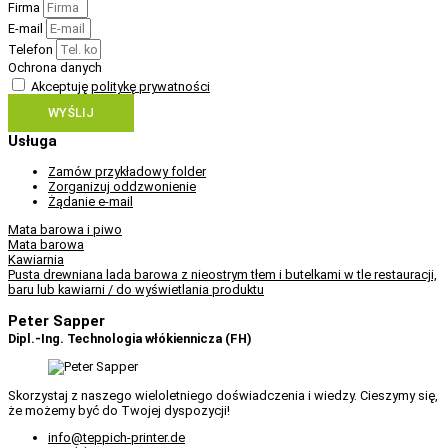
Firma
E-mail
Telefon
Ochrona danych
Akceptuję
politykę prywatności
WYŚLIJ
Usługa
Zamów przykładowy folder
Zorganizuj oddzwonienie
Żądanie e-mail
Mata barowa i piwo
Mata barowa
Kawiarnia
Pusta drewniana lada barowa z nieostrym tłem i butelkami w tle restauracji,
baru lub kawiarni / do wyświetlania produktu
Peter Sapper
Dipl.-Ing. Technologia włókiennicza (FH)
Skorzystaj z naszego wieloletniego doświadczenia i wiedzy. Cieszymy się,
że możemy być do Twojej dyspozycji!
info@teppich-printer.de