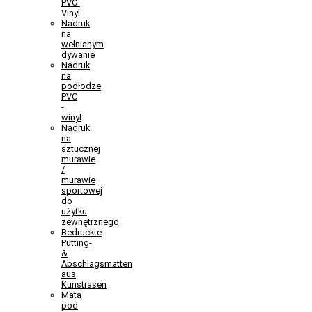
PVC-
Vinyl
Nadruk
na
wełnianym
dywanie
Nadruk
na
podłodze
PVC
-
winyl
Nadruk
na
sztucznej
murawie
/
murawie
sportowej
do
użytku
zewnętrznego
Bedruckte
Putting-
&
Abschlagsmatten
aus
Kunstrasen
Mata
pod