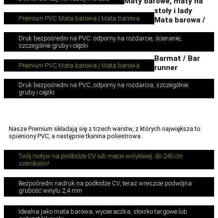
Maty barowe, maty na
stoły i lady
Premium PVC Mata barowa | Mata barowa
Mata barowa /
Druk bezpośredni na PVC: odporny na rozdarcie, ścieranie,
szczególnie gruby i ciężki
Barmat / Bar
Premium PVC Mata barowa | Mata barowa
runner
Druk bezpośredni na PVC, odporny na rozdarcia, szczególnie
gruby i ciężki
Nasze Premium składają się z trzech warstw, z których największa to
spieniony PVC, a następnie tkanina poliestrowa.
Twój motyw na podłodze CV lub macie winylowej: do 240 cm
szerokości!
Bezpośredni nadruk na podłodze CV, teraz wreszcie podwójna
grubość winylu 2,4 mm
Idealna jako mata barowa, wycieraczka, stoisko targowe lub