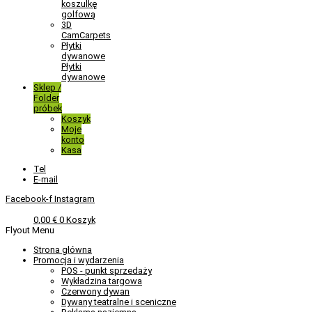
koszulkę
golfową
3D
CamCarpets
Płytki
dywanowe
Płytki
dywanowe
Sklep /
Folder
próbek
Koszyk
Moje
konto
Kasa
Tel
E-mail
Facebook-f
Instagram
0,00
€
0
Koszyk
Flyout Menu
Strona główna
Promocja i wydarzenia
POS - punkt sprzedaży
Wykładzina targowa
Czerwony dywan
Dywany teatralne i sceniczne