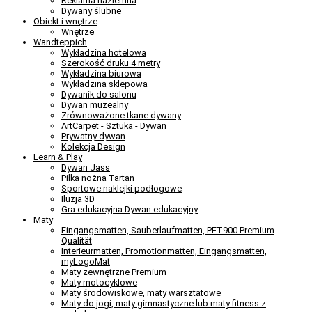
Reklama naziemna
Dywany ślubne
Obiekt i wnętrze
Wnętrze
Wandteppich
Wykładzina hotelowa
Szerokość druku 4 metry
Wykładzina biurowa
Wykładzina sklepowa
Dywanik do salonu
Dywan muzealny
Zrównoważone tkane dywany
ArtCarpet - Sztuka - Dywan
Prywatny dywan
Kolekcja Design
Learn & Play
Dywan Jass
Piłka nożna Tartan
Sportowe naklejki podłogowe
Iluzja 3D
Gra edukacyjna Dywan edukacyjny
Maty
Eingangsmatten, Sauberlaufmatten, PET900 Premium
Qualität
Interieurmatten, Promotionmatten, Eingangsmatten,
myLogoMat
Maty zewnętrzne Premium
Maty motocyklowe
Maty środowiskowe, maty warsztatowe
Maty do jogi, maty gimnastyczne lub maty fitness z