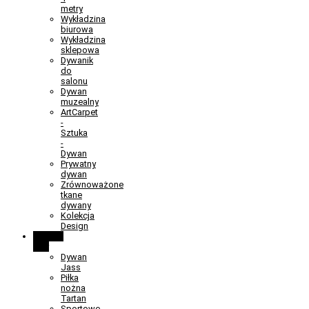
metry
Wykładzina
biurowa
Wykładzina
sklepowa
Dywanik
do
salonu
Dywan
muzealny
ArtCarpet
-
Sztuka
-
Dywan
Prywatny
dywan
Zrównoważone
tkane
dywany
Kolekcja
Design
Learn &
Play
Dywan
Jass
Piłka
nożna
Tartan
Sportowe