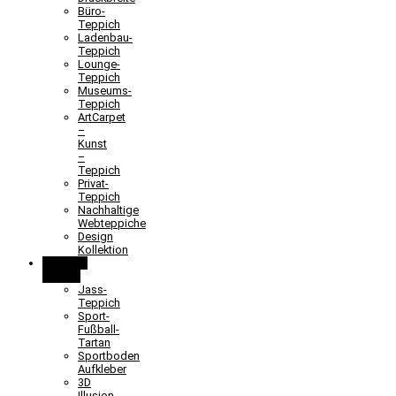
Büro-
Teppich
Ladenbau-
Teppich
Lounge-
Teppich
Museums-
Teppich
ArtCarpet
–
Kunst
–
Teppich
Privat-
Teppich
Nachhaltige
Webteppiche
Design
Kollektion
Lernen &
Spielen
Jass-
Teppich
Sport-
Fußball-
Tartan
Sportboden
Aufkleber
3D
Illusion