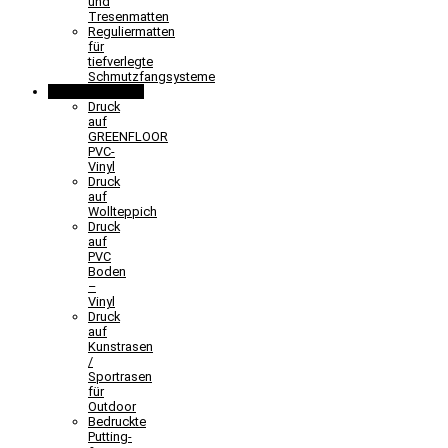
und
Tresenmatten
Reguliermatten
für
tiefverlegte
Schmutzfangsysteme
Sonderlösungen
Druck
auf
GREENFLOOR
PVC-
Vinyl
Druck
auf
Wollteppich
Druck
auf
PVC
Boden
–
Vinyl
Druck
auf
Kunstrasen
/
Sportrasen
für
Outdoor
Bedruckte
Putting-