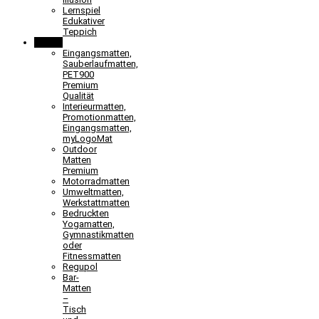
Lernspiel
Edukativer
Teppich
Matten
Eingangsmatten,
Sauberlaufmatten,
PET900
Premium
Qualität
Interieurmatten,
Promotionmatten,
Eingangsmatten,
myLogoMat
Outdoor
Matten
Premium
Motorradmatten
Umweltmatten,
Werkstattmatten
Bedruckten
Yogamatten,
Gymnastikmatten
oder
Fitnessmatten
Regupol
Bar-
Matten
–
Tisch