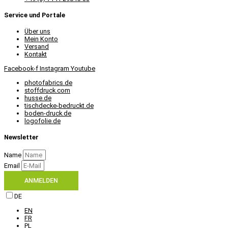
Service und Portale
Über uns
Mein Konto
Versand
Kontakt
Facebook-f
Instagram
Youtube
photofabrics.de
stoffdruck.com
husse.de
tischdecke-bedruckt.de
boden-druck.de
logofolie.de
Newsletter
Name
Email
ANMELDEN
DE
EN
FR
PL