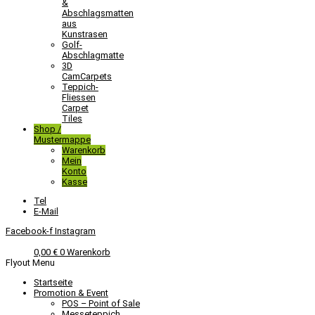
&
Abschlagsmatten
aus
Kunstrasen
Golf-
Abschlagmatte​
3D
CamCarpets
Teppich-
Fliessen
Carpet
Tiles
Shop /
Mustermappe
Warenkorb
Mein
Konto
Kasse
Tel
E-Mail
Facebook-f
Instagram
0,00
€
0
Warenkorb
Flyout Menu
Startseite
Promotion & Event
POS – Point of Sale
Messeteppich