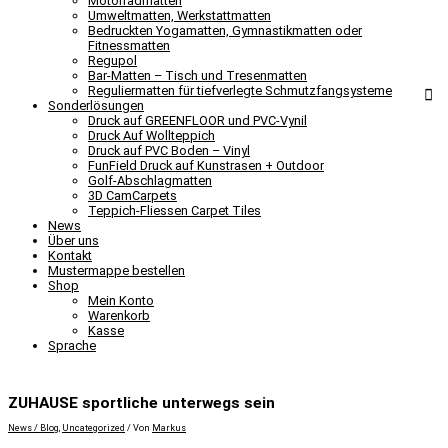
Motorradmatten
Umweltmatten, Werkstattmatten
Bedruckten Yogamatten, Gymnastikmatten oder
Fitnessmatten
Regupol
Bar-Matten – Tisch und Tresenmatten
Reguliermatten für tiefverlegte Schmutzfangsysteme
Sonderlösungen
Druck auf GREENFLOOR und PVC-Vynil
Druck Auf Wollteppich
Druck auf PVC Boden – Vinyl
FunField Druck auf Kunstrasen + Outdoor
Golf-Abschlagmatten
3D CamCarpets
Teppich-Fliessen Carpet Tiles
News
Über uns
Kontakt
Mustermappe bestellen
Shop
Mein Konto
Warenkorb
Kasse
Sprache
ZUHAUSE sportliche unterwegs sein
News / Blog
,
Uncategorized
/ Von
Markus