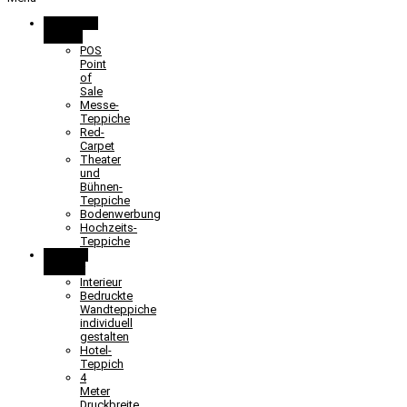
Promotion
& Event
POS
Point
of
Sale
Messe-
Teppiche
Red-
Carpet
Theater
und
Bühnen-
Teppiche
Bodenwerbung
Hochzeits-
Teppiche
Objekt &
Interieur
Interieur
Bedruckte
Wandteppiche
individuell
gestalten
Hotel-
Teppich
4
Meter
Druckbreite