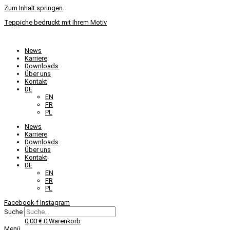
Zum Inhalt springen
Teppiche bedruckt mit Ihrem Motiv
News
Karriere
Downloads
Über uns
Kontakt
DE
EN
FR
PL
News
Karriere
Downloads
Über uns
Kontakt
DE
EN
FR
PL
Facebook-f
Instagram
Suche
0,00
€
0
Warenkorb
Menü