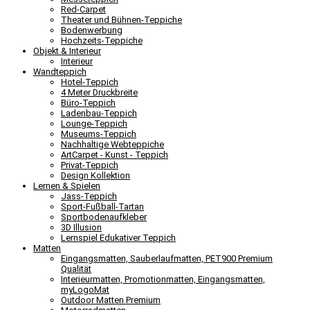
Red-Carpet
Theater und Bühnen-Teppiche
Bodenwerbung
Hochzeits-Teppiche
Objekt & Interieur
Interieur
Wandteppich
Hotel-Teppich
4 Meter Druckbreite
Büro-Teppich
Ladenbau-Teppich
Lounge-Teppich
Museums-Teppich
Nachhaltige Webteppiche
ArtCarpet - Kunst - Teppich
Privat-Teppich
Design Kollektion
Lernen & Spielen
Jass-Teppich
Sport-Fußball-Tartan
Sportbodenaufkleber
3D Illusion
Lernspiel Edukativer Teppich
Matten
Eingangsmatten, Sauberlaufmatten, PET900 Premium
Qualität
Interieurmatten, Promotionmatten, Eingangsmatten,
myLogoMat
Outdoor Matten Premium