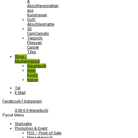
&
Abschlagsmatten
aus
Kunstrasen
Golf-
Abschlagmatte​
3D
CamCarpets
Teppich-
Fliessen
Carpet
Tiles
Shop /
Mustermappe
Warenkorb
Mein
Konto
Kasse
Tel
E-Mail
Facebook-f
Instagram
0,00
€
0
Warenkorb
Flyout Menu
Startseite
Promotion & Event
POS – Point of Sale
Messeteppich