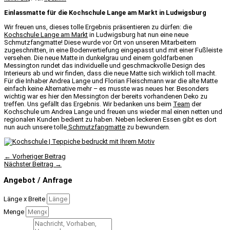
Einlassmatte für die Kochschule Lange am Markt in Ludwigsburg
Wir freuen uns, dieses tolle Ergebnis präsentieren zu dürfen: die
Kochschule Lange am Markt
in Ludwigsburg hat nun eine neue
Schmutzfangmatte! Diese wurde vor Ort von unseren Mitarbeitern
zugeschnitten, in eine Bodenvertiefung eingepasst und mit einer Fußleiste
versehen. Die neue Matte in dunkelgrau und einem goldfarbenen
Messington rundet das individuelle und geschmackvolle Design des
Interieurs ab und wir finden, dass die neue Matte sich wirklich toll macht.
Für die Inhaber Andrea Lange und Florian Fleischmann war die alte Matte
einfach keine Alternative mehr – es musste was neues her. Besonders
wichtig war es hier den Messington der bereits vorhandenen Deko zu
treffen. Uns gefällt das Ergebnis. Wir bedanken uns beim
Team
der
Kochschule um Andrea Lange und freuen uns wieder mal einen netten und
regionalen Kunden bedient zu haben. Neben leckeren Essen gibt es dort
nun auch unsere tolle
Schmutzfangmatte
zu bewundern.
←
Vorheriger Beitrag
Nächster Beitrag
→
Angebot / Anfrage
Länge x Breite
Menge