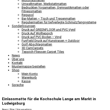
Motorradmatten
Umweltmatten, Werkstattmatten
Bedruckten Yogamatten, Gymnastikmatten oder
Fitnessmatten
Regupol
Bar-Matten – Tisch und Tresenmatten
Reguliermatten für tiefverlegte Schmutzfangsysteme
Sonderlösungen
Druck auf GREENFLOOR und PVC-Vynil
Druck Auf Wollteppich
Druck auf PVC Boden – Vinyl
FunField Druck auf Kunstrasen + Outdoor
Golf-Abschlagmatten
3D CamCarpets
Teppich-Fliessen Carpet Tiles
News
Über uns
Kontakt
Mustermappe bestellen
Shop
Mein Konto
Warenkorb
Kasse
Sprache
Einlassmatte für die Kochschule Lange am Markt in
Ludwigsburg
News / Blog
/ Von
wp-admin