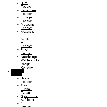
Büro-
Teppich
Ladenbau-
Teppich
Lounge-
Teppich
Museums-
Teppich
ArtCarpet
–
Kunst
–
Teppich
Privat-
Teppich
Nachhaltige
Webteppiche
Design
Kollektion
Lernen &
Spielen
Jass-
Teppich
Sport-
Fußball-
Tartan
Sportboden
Aufkleber
3D
Illusion