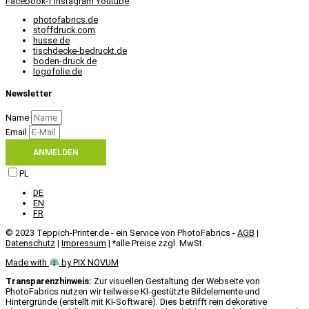
Facebook-f
Instagram
Youtube
photofabrics.de
stoffdruck.com
husse.de
tischdecke-bedruckt.de
boden-druck.de
logofolie.de
Newsletter
Name
Email
ANMELDEN
PL
DE
EN
FR
© 2023 Teppich-Printer.de - ein Service von PhotoFabrics -
AGB
|
Datenschutz
|
Impressum
| *alle Preise zzgl. MwSt.
Made with
by PIX NOVUM​
Transparenzhinweis:
Zur visuellen Gestaltung der Webseite von
PhotoFabrics nutzen wir teilweise KI-gestützte Bildelemente und
Hintergründe (erstellt mit KI-Software). Dies betrifft rein dekorative