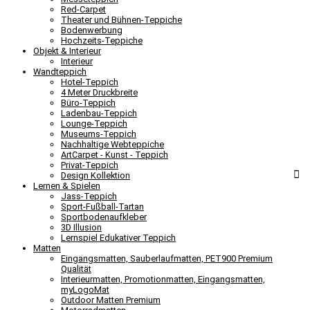
Red-Carpet
Theater und Bühnen-Teppiche
Bodenwerbung
Hochzeits-Teppiche
Objekt & Interieur
Interieur
Wandteppich
Hotel-Teppich
4 Meter Druckbreite
Büro-Teppich
Ladenbau-Teppich
Lounge-Teppich
Museums-Teppich
Nachhaltige Webteppiche
ArtCarpet - Kunst - Teppich
Privat-Teppich
Design Kollektion
Lernen & Spielen
Jass-Teppich
Sport-Fußball-Tartan
Sportbodenaufkleber
3D Illusion
Lernspiel Edukativer Teppich
Matten
Eingangsmatten, Sauberlaufmatten, PET900 Premium
Qualität
Interieurmatten, Promotionmatten, Eingangsmatten,
myLogoMat
Outdoor Matten Premium