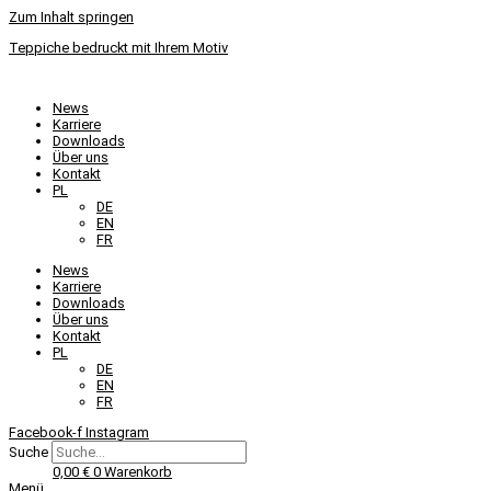
Zum Inhalt springen
Teppiche bedruckt mit Ihrem Motiv
News
Karriere
Downloads
Über uns
Kontakt
PL
DE
EN
FR
News
Karriere
Downloads
Über uns
Kontakt
PL
DE
EN
FR
Facebook-f
Instagram
Suche
0,00
€
0
Warenkorb
Menü