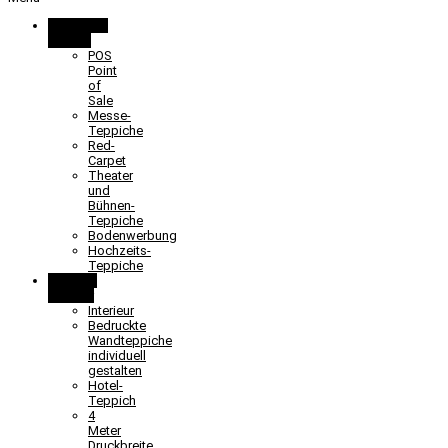
Promotion
& Event
POS
Point
of
Sale
Messe-
Teppiche
Red-
Carpet
Theater
und
Bühnen-
Teppiche
Bodenwerbung
Hochzeits-
Teppiche
Objekt &
Interieur
Interieur
Bedruckte
Wandteppiche
individuell
gestalten
Hotel-
Teppich
4
Meter
Druckbreite