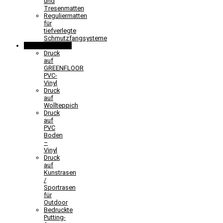
und
Tresenmatten
Reguliermatten
für
tiefverlegte
Schmutzfangsysteme
Sonderlösungen
Druck
auf
GREENFLOOR
PVC-
Vinyl
Druck
auf
Wollteppich
Druck
auf
PVC
Boden
–
Vinyl
Druck
auf
Kunstrasen
/
Sportrasen
für
Outdoor
Bedruckte
Putting-