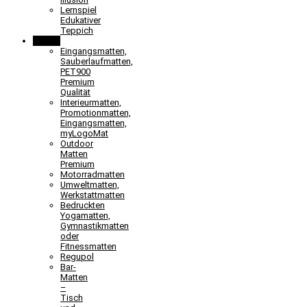
Lernspiel
Edukativer
Teppich
Matten
Eingangsmatten,
Sauberlaufmatten,
PET900
Premium
Qualität
Interieurmatten,
Promotionmatten,
Eingangsmatten,
myLogoMat
Outdoor
Matten
Premium
Motorradmatten
Umweltmatten,
Werkstattmatten
Bedruckten
Yogamatten,
Gymnastikmatten
oder
Fitnessmatten
Regupol
Bar-
Matten
–
Tisch