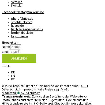
Versand
Kontakt
Facebook-f
Instagram
Youtube
photofabrics.de
stoffdruck.com
husse.de
tischdecke-bedruckt.de
boden-druck.de
logofolie.de
Newsletter
Name
Email
ANMELDEN
PL
DE
EN
FR
© 2023 Teppich-Printer.de - ein Service von PhotoFabrics -
AGB
|
Datenschutz
|
Impressum
| *alle Preise zzgl. MwSt.
Made with
by PIX NOVUM​
Transparenzhinweis:
Zur visuellen Gestaltung der Webseite von
PhotoFabrics nutzen wir teilweise KI-gestützte Bildelemente und
Hintergründe (erstellt mit KI-Software). Dies betrifft rein dekorative