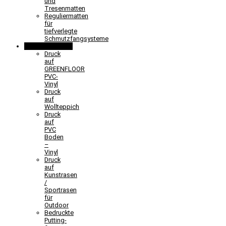
und
Tresenmatten
Reguliermatten
für
tiefverlegte
Schmutzfangsysteme
Sonderlösungen
Druck
auf
GREENFLOOR
PVC-
Vinyl
Druck
auf
Wollteppich
Druck
auf
PVC
Boden
–
Vinyl
Druck
auf
Kunstrasen
/
Sportrasen
für
Outdoor
Bedruckte
Putting-