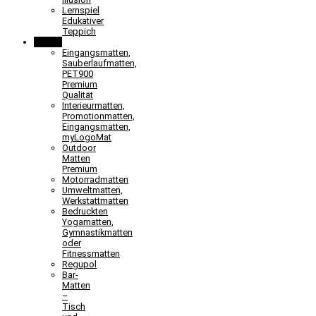
Lernspiel
Edukativer
Teppich
Matten
Eingangsmatten,
Sauberlaufmatten,
PET900
Premium
Qualität
Interieurmatten,
Promotionmatten,
Eingangsmatten,
myLogoMat
Outdoor
Matten
Premium
Motorradmatten
Umweltmatten,
Werkstattmatten
Bedruckten
Yogamatten,
Gymnastikmatten
oder
Fitnessmatten
Regupol
Bar-
Matten
–
Tisch