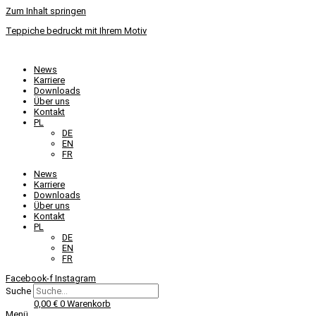
Zum Inhalt springen
Teppiche bedruckt mit Ihrem Motiv
News
Karriere
Downloads
Über uns
Kontakt
PL
DE
EN
FR
News
Karriere
Downloads
Über uns
Kontakt
PL
DE
EN
FR
Facebook-f
Instagram
Suche
0,00
€
0
Warenkorb
Menü