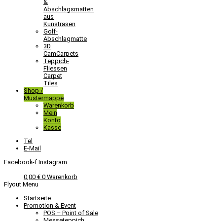
&
Abschlagsmatten
aus
Kunstrasen
Golf-
Abschlagmatte​
3D
CamCarpets
Teppich-
Fliessen
Carpet
Tiles
Shop /
Mustermappe
Warenkorb
Mein
Konto
Kasse
Tel
E-Mail
Facebook-f
Instagram
0,00
€
0
Warenkorb
Flyout Menu
Startseite
Promotion & Event
POS – Point of Sale
Messeteppich