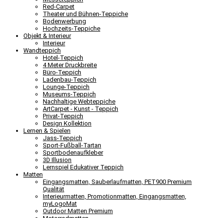
Red-Carpet
Theater und Bühnen-Teppiche
Bodenwerbung
Hochzeits-Teppiche
Objekt & Interieur
Interieur
Wandteppich
Hotel-Teppich
4 Meter Druckbreite
Büro-Teppich
Ladenbau-Teppich
Lounge-Teppich
Museums-Teppich
Nachhaltige Webteppiche
ArtCarpet - Kunst - Teppich
Privat-Teppich
Design Kollektion
Lernen & Spielen
Jass-Teppich
Sport-Fußball-Tartan
Sportbodenaufkleber
3D Illusion
Lernspiel Edukativer Teppich
Matten
Eingangsmatten, Sauberlaufmatten, PET900 Premium
Qualität
Interieurmatten, Promotionmatten, Eingangsmatten,
myLogoMat
Outdoor Matten Premium