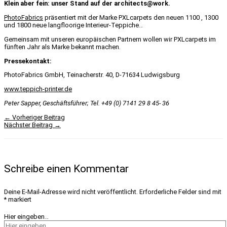
Klein aber fein: unser Stand auf der architects@work.
PhotoFabrics
präsentiert mit der Marke PXLcarpets den neuen 1100 , 1300
und 1800 neue langfloorige Interieur-Teppiche…
Gemeinsam mit unseren europäischen Partnern wollen wir PXLcarpets im
fünften Jahr als Marke bekannt machen.
Pressekontakt:
PhotoFabrics GmbH, Teinacherstr. 40, D-71634 Ludwigsburg
www.teppich-printer.de
Peter Sapper, Geschäftsführer; Tel. +49 (0) 7141 29 8 45- 36
←
Vorheriger Beitrag
Nächster Beitrag
→
Schreibe einen Kommentar
Deine E-Mail-Adresse wird nicht veröffentlicht.
Erforderliche Felder sind mit
*
markiert
Hier eingeben…