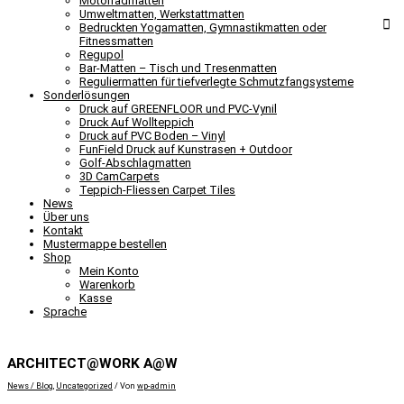
Motorradmatten
Umweltmatten, Werkstattmatten
Bedruckten Yogamatten, Gymnastikmatten oder
Fitnessmatten
Regupol
Bar-Matten – Tisch und Tresenmatten
Reguliermatten für tiefverlegte Schmutzfangsysteme
Sonderlösungen
Druck auf GREENFLOOR und PVC-Vynil
Druck Auf Wollteppich
Druck auf PVC Boden – Vinyl
FunField Druck auf Kunstrasen + Outdoor
Golf-Abschlagmatten
3D CamCarpets
Teppich-Fliessen Carpet Tiles
News
Über uns
Kontakt
Mustermappe bestellen
Shop
Mein Konto
Warenkorb
Kasse
Sprache
ARCHITECT@WORK A@W
News / Blog
,
Uncategorized
/ Von
wp-admin