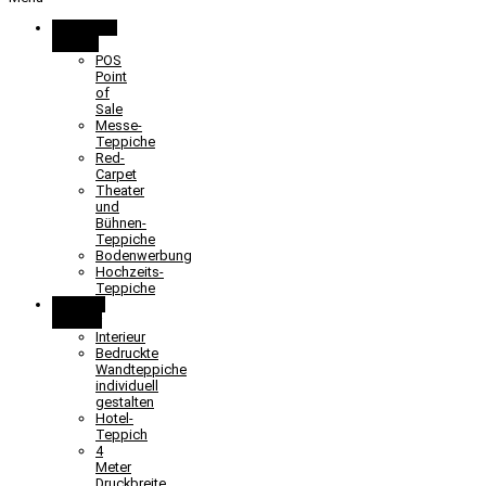
Promotion
& Event
POS
Point
of
Sale
Messe-
Teppiche
Red-
Carpet
Theater
und
Bühnen-
Teppiche
Bodenwerbung
Hochzeits-
Teppiche
Objekt &
Interieur
Interieur
Bedruckte
Wandteppiche
individuell
gestalten
Hotel-
Teppich
4
Meter
Druckbreite