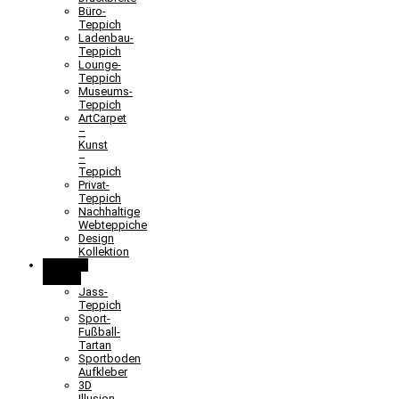
Büro-
Teppich
Ladenbau-
Teppich
Lounge-
Teppich
Museums-
Teppich
ArtCarpet
–
Kunst
–
Teppich
Privat-
Teppich
Nachhaltige
Webteppiche
Design
Kollektion
Lernen &
Spielen
Jass-
Teppich
Sport-
Fußball-
Tartan
Sportboden
Aufkleber
3D
Illusion