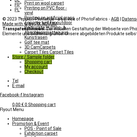
DE
Print on wool carpet
FR
Printing on PVC floor -
PL
vinyl
Printing on artificial grass
© 2023 Teppich-Printer.de - a service of PhotoFabrics -
AGB
|
Datens
/ sports turf for outdoor
Made with 🦚 by PIX NOVUM
Bedruckte Putting- &
Transparenzhinweis:
Zur visuellen Gestaltung der Webseite von Phot
Abschlagsmatten aus
Elemente und Bildhintergründe. Unsere abgebildeten Produkte selbst
Kunstrasen
Golf tee mat
3D CamCarpets
Carpet Tiles Carpet Tiles
Store / Sample folder
Shopping cart
My account
Checkout
Tel
E-mail
Facebook-f
Instagram
0,00
€
0
Shopping cart
Flyout Menu
Homepage
Promotion & Event
POS - Point of Sale
Exhibition carpet