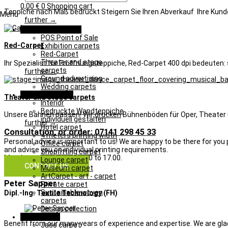
0,00
€
0
Shopping cart
Teppiche nach Maß bedruckt Steigern Sie Ihren Abverkauf Ihre Kunde
Menu
further →
Promotion & Event
POS Point of Sale
Red-Carpet
Exhibition carpets
Red-Carpet
Theater and stage
Ihr Spezialist für Eröffnungsteppiche, Red-Carpet 400 dpi bedeuten: s
carpets
further →
Ground advertising
Wedding carpets
Object & Interior
Theater and stage carpets
Interior
Bedruckte Wandteppiche
Unsere Bahnen passen! Wir
drucken
Bühnenböden für Oper, Theater 
individuell gestalten
further →
Hotel carpet
Consultation, or order: 07141 298 45 33
4 meters printing width
Personal advice is important to us! We are happy to be there for you 
Office carpet
and advise you on individual printing requirements.
Shopfitting carpet
Monday to Friday from 9.00 to 17.00.
Lounge carpet
CONTACT US
Museum carpet
ArtCarpet - art - carpet
Peter Sapper
Private carpet
Sustainable woven
Dipl.-Ing. Textile Technology (FH)
carpets
Design collection
Learn & Play
Benefit from our many years of experience and expertise. We are glad
Jass carpet