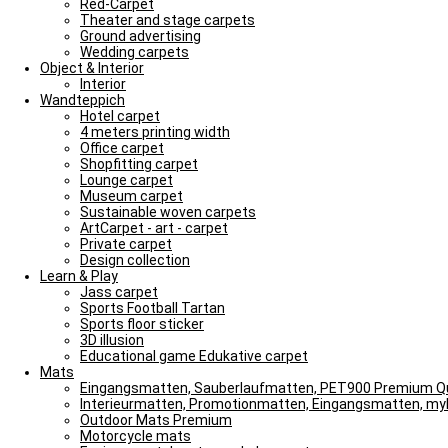
Red-Carpet
Theater and stage carpets
Ground advertising
Wedding carpets
Object & Interior
Interior
Wandteppich
Hotel carpet
4 meters printing width
Office carpet
Shopfitting carpet
Lounge carpet
Museum carpet
Sustainable woven carpets
ArtCarpet - art - carpet
Private carpet
Design collection
Learn & Play
Jass carpet
Sports Football Tartan
Sports floor sticker
3D illusion
Educational game Edukative carpet
Mats
Eingangsmatten, Sauberlaufmatten, PET900 Premium Qu
Interieurmatten, Promotionmatten, Eingangsmatten, m
Outdoor Mats Premium
Motorcycle mats