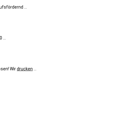
fsfördernd ...
 ...
ssen! Wir
drucken
...