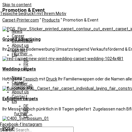
Skip to content
Promotion & Event
Teppiche bedruckt mit Ihrem Motiv
Carpet-Printer.com
"
Products
"
Promotion & Event
News
Career
Ground advertising
Downloads
About us
Ihr
Druck
als Bodenwerbung Umsatzsteigernd Verkaufsfördernd & E
Contact
further →
EN
DE
FR
Wedding carpets
PL
News
Hochzeits
Teppich
mit
Druck
Ihr Familienwappen oder die Namen all
Career
further →
Downloads
About us
Contact
Exhibition carpets
EN
DE
Ihr Messeteppich pünktlich in 8 Tagen geliefert Zugelassen nach Bfl
FR
further →
PL
Facebook-f
Instagram
POS Point of Sale
Search