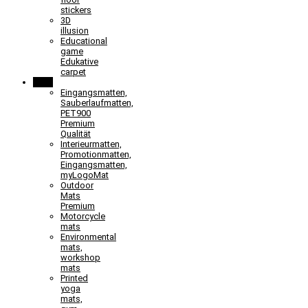
stickers
3D
illusion
Educational
game
Edukative
carpet
Mats
Eingangsmatten,
Sauberlaufmatten,
PET900
Premium
Qualität
Interieurmatten,
Promotionmatten,
Eingangsmatten,
myLogoMat
Outdoor
Mats
Premium
Motorcycle
mats
Environmental
mats,
workshop
mats
Printed
yoga
mats,