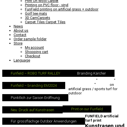
Print On Wool Carpet
Printing on PVC floor - vinyl
FunField printing on artificial grass + outdoor
Golf tee mats
3D CamCarpets
Carpet Tiles Carpet Tiles
News
About us
Contact
Order sample folder
Store
My account
Shopping cart
Checkout
Language
Funfield – ROBO TURF RALLEY
Branding Kärcher
Carpet-Printer.com
"
Products
"
Special solutions
"
Printing
on
Funfield – branding EM2024
artificial grass / sports turf for
outdoor
Pünktlich zur Saison Eröffnung
Print on our Funfield
Neu: Druck auf Kunstrasen
FUNFIELD artificial
turf print
Für grossflächige Outdoor Anwendungen
Kunstrasen und