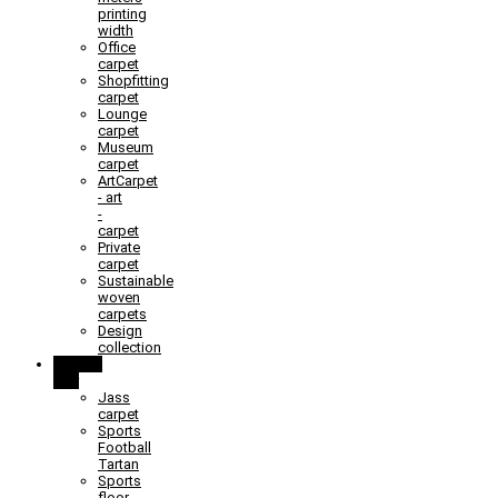
printing
width
Office
carpet
Shopfitting
carpet
Lounge
carpet
Museum
carpet
ArtCarpet
- art
-
carpet
Private
carpet
Sustainable
woven
carpets
Design
collection
Learn &
Play
Jass
carpet
Sports
Football
Tartan
Sports
floor