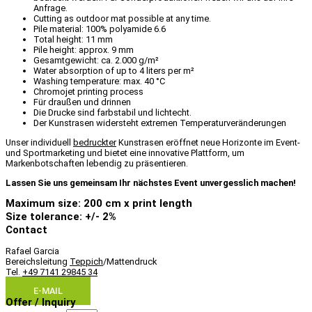
Anfrage.
Cutting as outdoor mat possible at any time.
Pile material: 100% polyamide 6.6
Total height: 11 mm
Pile height: approx. 9 mm
Gesamtgewicht: ca. 2.000 g/m²
Water absorption of up to 4 liters per m²
Washing temperature: max. 40 °C
Chromojet printing process
Für draußen und drinnen
Die Drucke sind farbstabil und lichtecht.
Der Kunstrasen widersteht extremen Temperaturveränderungen
Unser individuell
bedruckter
Kunstrasen eröffnet neue Horizonte im Event-
und Sportmarketing und bietet eine innovative Plattform, um
Markenbotschaften lebendig zu präsentieren.
Lassen Sie uns gemeinsam Ihr nächstes Event unvergesslich machen!
Maximum size: 200 cm x print length
Size tolerance: +/- 2%
Contact
Rafael Garcia
Bereichsleitung
Teppich
/Mattendruck
Tel.
+49 7141 29845 34
E-MAIL
Offer / Inquiry