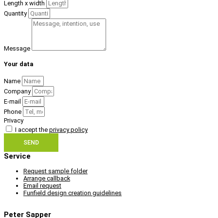
Length x width
Quantity
Message
Your data
Name
Company
E-mail
Phone
Privacy
I accept the
privacy policy
SEND
Service
Request sample folder
Arrange callback
Email request
Funfield design creation guidelines
Peter Sapper