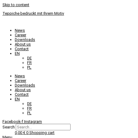
Skip to content
Teppiche bedruckt mit Ihrem Motiv
News
Career
Downloads
About us
Contact
EN
DE
FR
PL
News
Career
Downloads
About us
Contact
EN
DE
FR
PL
Facebook-f
Instagram
Search
0,00
€
0
Shopping cart
Menu