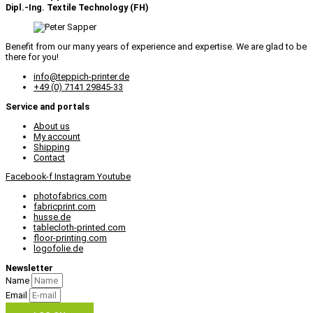
Dipl.-Ing. Textile Technology (FH)
Benefit from our many years of experience and expertise. We are glad to be
there for you!
info@teppich-printer.de
+49 (0) 7141 29845-33
Service and portals
About us
My account
Shipping
Contact
Facebook-f
Instagram
Youtube
photofabrics.com
fabricprint.com
husse.de
tablecloth-printed.com
floor-printing.com
logofolie.de
Newsletter
Name
Email