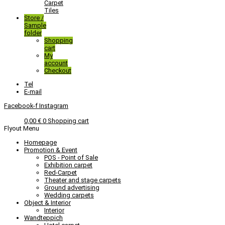
Carpet
Tiles
Store /
Sample
folder
Shopping
cart
My
account
Checkout
Tel
E-mail
Facebook-f
Instagram
0,00
€
0
Shopping cart
Flyout Menu
Homepage
Promotion & Event
POS - Point of Sale
Exhibition carpet
Red-Carpet
Theater and stage carpets
Ground advertising
Wedding carpets
Object & Interior
Interior
Wandteppich