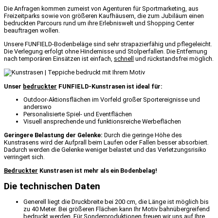
Die Anfragen kommen zumeist von Agenturen für Sportmarketing, aus
Freizeitparks sowie von größeren Kaufhäusern, die zum Jubiläum einen
bedruckten Parcours rund um ihre Erlebniswelt und Shopping Center
beauftragen wollen.
Unsere FUNFIELD-Bodenbeläge sind sehr strapazierfähig und pflegeleicht.
Die Verlegung erfolgt ohne Hindernisse und Stolperfallen. Die Entfernung
nach temporären Einsätzen ist einfach,
schnell
und rückstandsfrei möglich.
Unser
bedruckter
FUNFIELD-Kunstrasen ist ideal für:
Outdoor-Aktionsflächen im Vorfeld großer Sportereignisse und
anderswo
Personalisierte Spiel- und Eventflächen
Visuell ansprechende und funktionsreiche Werbeflächen
Geringere Belastung der Gelenke:
Durch die geringe Höhe des
Kunstrasens wird der Aufprall beim Laufen oder Fallen besser absorbiert.
Dadurch werden die Gelenke weniger belastet und das Verletzungsrisiko
verringert sich.
Bedruckter
Kunstrasen ist mehr als ein Bodenbelag!
Die technischen Daten
Generell liegt die Druckbreite bei 200 cm, die Länge ist möglich bis
zu 40 Meter. Bei größeren Flächen kann Ihr Motiv bahnübergreifend
bedruckt werden. Für Sonderproduktionen freuen wir uns auf Ihre