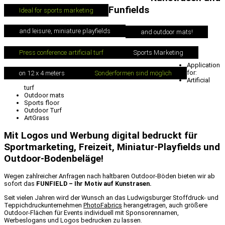
Funfields
Ideal for sports marketing
and leisure, miniature playfields
and outdoor mats!
Press conference artificial turf
Sports Marketing
Application
for:
on 12 x 4 meters
Sonderformen sind möglich
Artificial
turf
Outdoor mats
Sports floor
Outdoor Turf
ArtGrass
Mit Logos und Werbung digital bedruckt für
Sportmarketing, Freizeit, Miniatur-Playfields und
Outdoor-Bodenbeläge!
Wegen zahlreicher Anfragen nach haltbaren Outdoor-Böden bieten wir ab
sofort das
FUNFIELD – Ihr Motiv auf Kunstrasen.
Seit vielen Jahren wird der Wunsch an das Ludwigsburger Stoffdruck- und
Teppichdruckunternehmen
PhotoFabrics
herangetragen, auch größere
Outdoor-Flächen für Events individuell mit Sponsorennamen,
Werbeslogans und Logos bedrucken zu lassen.