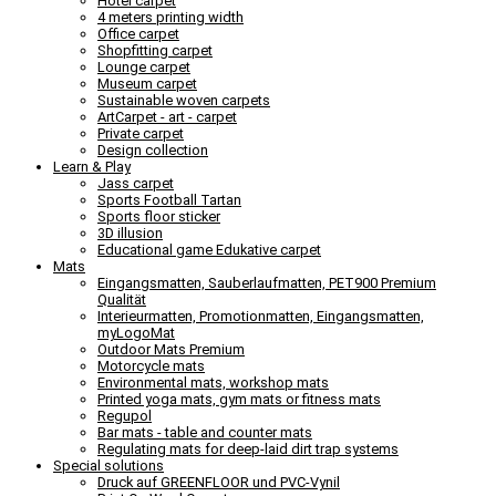
Hotel carpet
4 meters printing width
Office carpet
Shopfitting carpet
Lounge carpet
Museum carpet
Sustainable woven carpets
ArtCarpet - art - carpet
Private carpet
Design collection
Learn & Play
Jass carpet
Sports Football Tartan
Sports floor sticker
3D illusion
Educational game Edukative carpet
Mats
Eingangsmatten, Sauberlaufmatten, PET900 Premium
Qualität
Interieurmatten, Promotionmatten, Eingangsmatten,
myLogoMat
Outdoor Mats Premium
Motorcycle mats
Environmental mats, workshop mats
Printed yoga mats, gym mats or fitness mats
Regupol
Bar mats - table and counter mats
Regulating mats for deep-laid dirt trap systems
Special solutions
Druck auf GREENFLOOR und PVC-Vynil