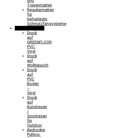
und
Tresenmatten
Reguliermatten
für
tiefverlegte
Schmutzfangsysteme
Sonderlösungen
Druck
auf
GREENFLOOR
PVC-
Vinyl
Druck
auf
Wollteppich
Druck
auf
PVC
Boden
–
Vinyl
Druck
auf
Kunstrasen
/
Sportrasen
für
Outdoor
Bedruckte
Putting-