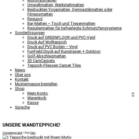
Motorradmatten
Umweltmatten, Werkstattmatten
Bedruckten Yogamatten, Gymnastikmatten oder
Fitnessmatten
Regupol
Bar-Matten – Tisch und Tresenmatten
Reguliermatten für tiefverlegte Schmutzfangsysteme
Sonderlösungen
Druck auf GREENFLOOR und PVC-Vynil
Druck Auf Wollteppich
Druck auf PVC Boden – Vinyl
FunField Druck auf Kunstrasen + Outdoor
Golf-Abschlagmatten
3D CamCarpets
Teppich-Fliessen Carpet Tiles
News
Über uns
Kontakt
Mustermappe bestellen
Shop
Mein Konto
Warenkorb
Kasse
Sprache
UNSERE WANDTEPPICHE!
Uncategorized
/ Von
Cati