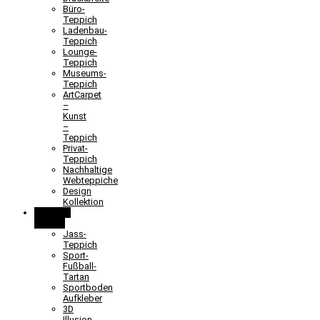
Büro-
Teppich
Ladenbau-
Teppich
Lounge-
Teppich
Museums-
Teppich
ArtCarpet
–
Kunst
–
Teppich
Privat-
Teppich
Nachhaltige
Webteppiche
Design
Kollektion
Lernen &
Spielen
Jass-
Teppich
Sport-
Fußball-
Tartan
Sportboden
Aufkleber
3D
Illusion