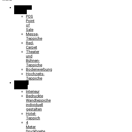
Promotion
& Event
POS
Point
of
Sale
Messe-
Teppiche
Red-
Carpet
Theater
und
Bühnen-
Teppiche
Bodenwerbung
Hochzeits-
Teppiche
Objekt &
Interieur
Interieur
Bedruckte
Wandteppiche
individuell
gestalten
Hotel-
Teppich
4
Meter
Druckbreite