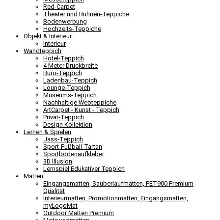
Red-Carpet
Theater und Bühnen-Teppiche
Bodenwerbung
Hochzeits-Teppiche
Objekt & Interieur
Interieur
Wandteppich
Hotel-Teppich
4 Meter Druckbreite
Büro-Teppich
Ladenbau-Teppich
Lounge-Teppich
Museums-Teppich
Nachhaltige Webteppiche
ArtCarpet - Kunst - Teppich
Privat-Teppich
Design Kollektion
Lernen & Spielen
Jass-Teppich
Sport-Fußball-Tartan
Sportbodenaufkleber
3D Illusion
Lernspiel Edukativer Teppich
Matten
Eingangsmatten, Sauberlaufmatten, PET900 Premium
Qualität
Interieurmatten, Promotionmatten, Eingangsmatten,
myLogoMat
Outdoor Matten Premium