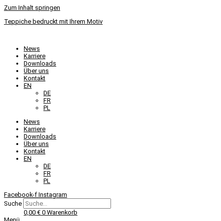
Zum Inhalt springen
Teppiche bedruckt mit Ihrem Motiv
News
Karriere
Downloads
Über uns
Kontakt
EN
DE
FR
PL
News
Karriere
Downloads
Über uns
Kontakt
EN
DE
FR
PL
Facebook-f
Instagram
Suche
0,00
€
0
Warenkorb
Menü