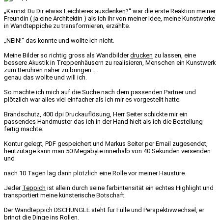
„Kannst Du Dir etwas Leichteres ausdenken?“ war die erste Reaktion meiner
Freundin ( ja eine Architektin ) als ich ihr von meiner Idee, meine Kunstwerke
in Wandteppiche zu transformieren, erzählte.
„NEIN!“ das konnte und wollte ich nicht.
Meine Bilder so richtig gross als Wandbilder
drucken
zu lassen, eine
bessere Akustik in Treppenhäusern zu realisieren, Menschen ein Kunstwerk
zum Berühren näher zu bringen…..
genau das wollte und will ich.
So machte ich mich auf die Suche nach dem passenden Partner und
plötzlich war alles viel einfacher als ich mir es vorgestellt hatte:
Brandschutz, 400 dpi Druckauflösung, Herr Seiter schickte mir ein
passendes Handmuster das ich in der Hand hielt als ich die Bestellung
fertig machte.
Kontur gelegt, PDF gespeichert und Markus Seiter per Email zugesendet,
heutzutage kann man 50 Megabyte innerhalb von 40 Sekunden versenden
und
nach 10 Tagen lag dann plötzlich eine Rolle vor meiner Haustüre.
Jeder
Teppich
ist allein durch seine farbintensität ein echtes Highlight und
transportiert meine künsterische Botschaft:
Der Wandteppich DSCHUNGLE steht für Fülle und Perspektivwechsel, er
bringt die Dinge ins Rollen.