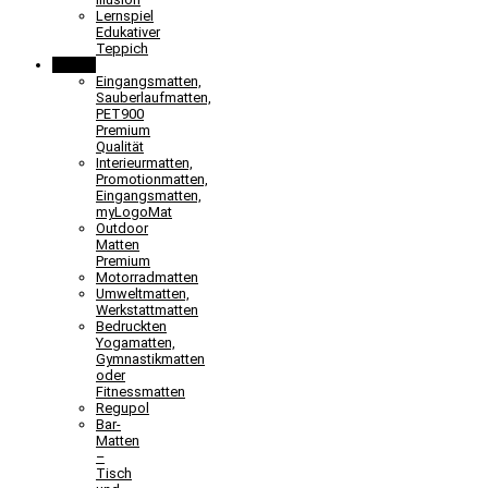
Lernspiel
Edukativer
Teppich
Matten
Eingangsmatten,
Sauberlaufmatten,
PET900
Premium
Qualität
Interieurmatten,
Promotionmatten,
Eingangsmatten,
myLogoMat
Outdoor
Matten
Premium
Motorradmatten
Umweltmatten,
Werkstattmatten
Bedruckten
Yogamatten,
Gymnastikmatten
oder
Fitnessmatten
Regupol
Bar-
Matten
–
Tisch