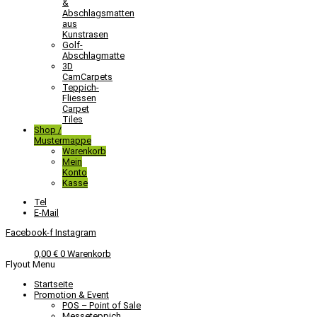
&
Abschlagsmatten
aus
Kunstrasen
Golf-
Abschlagmatte​
3D
CamCarpets
Teppich-
Fliessen
Carpet
Tiles
Shop /
Mustermappe
Warenkorb
Mein
Konto
Kasse
Tel
E-Mail
Facebook-f
Instagram
0,00
€
0
Warenkorb
Flyout Menu
Startseite
Promotion & Event
POS – Point of Sale
Messeteppich