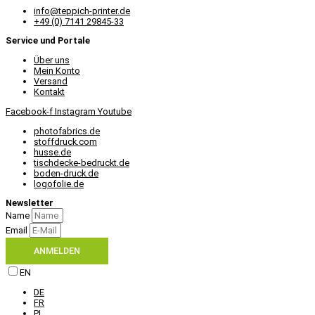
info@teppich-printer.de
+49 (0) 7141 29845-33
Service und Portale
Über uns
Mein Konto
Versand
Kontakt
Facebook-f
Instagram
Youtube
photofabrics.de
stoffdruck.com
husse.de
tischdecke-bedruckt.de
boden-druck.de
logofolie.de
Newsletter
Name
Email
ANMELDEN
EN
DE
FR
PL