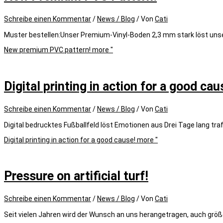
Schreibe einen Kommentar
/
News / Blog
/ Von
Cati
Muster bestellen:Unser Premium-Vinyl-Boden 2,3 mm stark löst uns
New premium PVC pattern!
more "
Digital printing in action for a good cau
Schreibe einen Kommentar
/
News / Blog
/ Von
Cati
Digital bedrucktes Fußballfeld löst Emotionen aus Drei Tage lang tra
Digital printing in action for a good cause!
more "
Pressure on artificial turf!
Schreibe einen Kommentar
/
News / Blog
/ Von
Cati
Seit vielen Jahren wird der Wunsch an uns herangetragen, auch grö