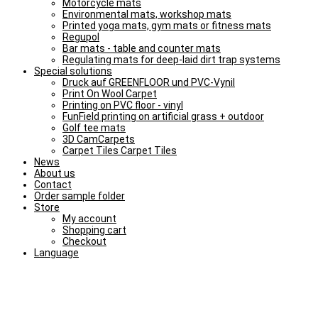
Motorcycle mats
Environmental mats, workshop mats
Printed yoga mats, gym mats or fitness mats
Regupol
Bar mats - table and counter mats
Regulating mats for deep-laid dirt trap systems
Special solutions
Druck auf GREENFLOOR und PVC-Vynil
Print On Wool Carpet
Printing on PVC floor - vinyl
FunField printing on artificial grass + outdoor
Golf tee mats
3D CamCarpets
Carpet Tiles Carpet Tiles
News
About us
Contact
Order sample folder
Store
My account
Shopping cart
Checkout
Language