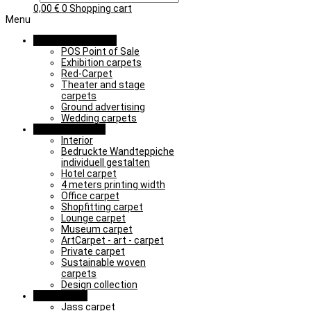
0,00
€
0
Shopping cart
Menu
Promotion & Event
POS Point of Sale
Exhibition carpets
Red-Carpet
Theater and stage
carpets
Ground advertising
Wedding carpets
Object & Interior
Interior
Bedruckte Wandteppiche
individuell gestalten
Hotel carpet
4 meters printing width
Office carpet
Shopfitting carpet
Lounge carpet
Museum carpet
ArtCarpet - art - carpet
Private carpet
Sustainable woven
carpets
Design collection
Learn & Play
Jass carpet