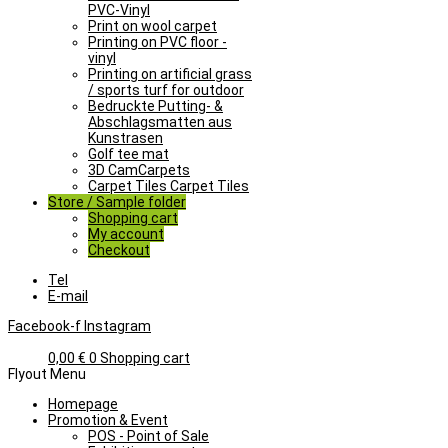
PVC-Vinyl
Print on wool carpet
Printing on PVC floor -
vinyl
Printing on artificial grass
/ sports turf for outdoor
Bedruckte Putting- &
Abschlagsmatten aus
Kunstrasen
Golf tee mat
3D CamCarpets
Carpet Tiles Carpet Tiles
Store / Sample folder
Shopping cart
My account
Checkout
Tel
E-mail
Facebook-f
Instagram
0,00
€
0
Shopping cart
Flyout Menu
Homepage
Promotion & Event
POS - Point of Sale