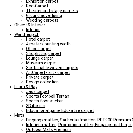
Exhibition carpet
Red-Carpet
Theater and stage carpets
Ground advertising
Wedding carpets
Object & Interior
Interior
Wandteppich
Hotel carpet
4 meters printing width
Office carpet
Shopfitting carpet
Lounge carpet
Museum carpet
Sustainable woven carpets
ArtCarpet - art - carpet
Private carpet
Design collection
Learn & Play
Jass carpet
Sports Football Tartan
Sports floor sticker
3D illusion
Educational game Edukative carpet
Mats
Eingangsmatten, Sauberlaufmatten, PET900 Premium Q
Interieurmatten, Promotionmatten, Eingangsmatten, 
Outdoor Mats Premium