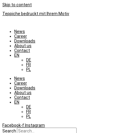
Skip to content
Teppiche bedruckt mit Ihrem Motiv
News
Career
Downloads
About us
Contact
EN
DE
FR
PL
News
Career
Downloads
About us
Contact
EN
DE
FR
PL
Facebook-f
Instagram
Search