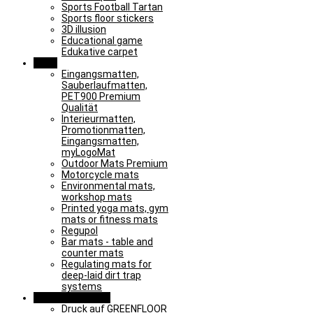
Sports Football Tartan
Sports floor stickers
3D illusion
Educational game
Edukative carpet
Mats
Eingangsmatten,
Sauberlaufmatten,
PET900 Premium
Qualität
Interieurmatten,
Promotionmatten,
Eingangsmatten,
myLogoMat
Outdoor Mats Premium
Motorcycle mats
Environmental mats,
workshop mats
Printed yoga mats, gym
mats or fitness mats
Regupol
Bar mats - table and
counter mats
Regulating mats for
deep-laid dirt trap
systems
Special solutions
Druck auf GREENFLOOR