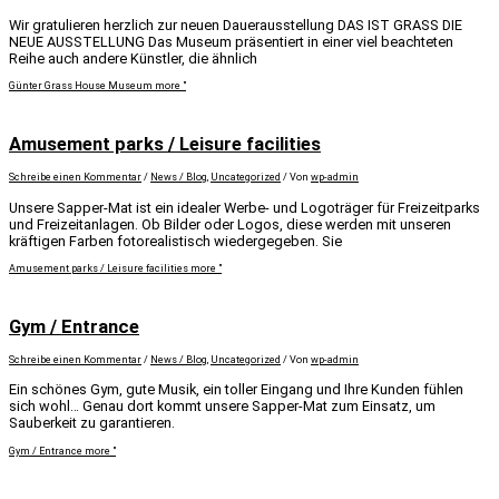
Wir gratulieren herzlich zur neuen Dauerausstellung DAS IST GRASS DIE
NEUE AUSSTELLUNG Das Museum präsentiert in einer viel beachteten
Reihe auch andere Künstler, die ähnlich
Günter Grass House Museum
more "
Amusement parks / Leisure facilities
Schreibe einen Kommentar
/
News / Blog
,
Uncategorized
/ Von
wp-admin
Unsere Sapper-Mat ist ein idealer Werbe- und Logoträger für Freizeitparks
und Freizeitanlagen. Ob Bilder oder Logos, diese werden mit unseren
kräftigen Farben fotorealistisch wiedergegeben. Sie
Amusement parks / Leisure facilities
more "
Gym / Entrance
Schreibe einen Kommentar
/
News / Blog
,
Uncategorized
/ Von
wp-admin
Ein schönes Gym, gute Musik, ein toller Eingang und Ihre Kunden fühlen
sich wohl… Genau dort kommt unsere Sapper-Mat zum Einsatz, um
Sauberkeit zu garantieren.
Gym / Entrance
more "