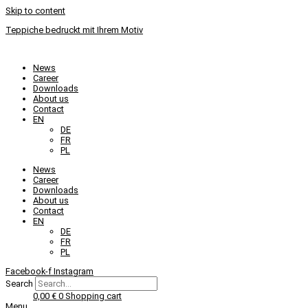
Skip to content
Teppiche bedruckt mit Ihrem Motiv
News
Career
Downloads
About us
Contact
EN
DE
FR
PL
News
Career
Downloads
About us
Contact
EN
DE
FR
PL
Facebook-f
Instagram
Search
0,00
€
0
Shopping cart
Menu