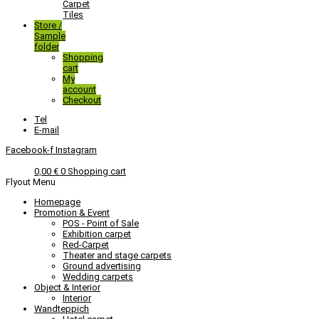
Carpet
Tiles
Store /
Sample
folder
Shopping
cart
My
account
Checkout
Tel
E-mail
Facebook-f
Instagram
0,00
€
0
Shopping cart
Flyout Menu
Homepage
Promotion & Event
POS - Point of Sale
Exhibition carpet
Red-Carpet
Theater and stage carpets
Ground advertising
Wedding carpets
Object & Interior
Interior
Wandteppich