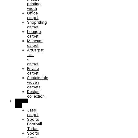
printing
width
Office
carpet
Shopfitting
carpet
Lounge
carpet
Museum
carpet
ArtCarpet
- art
-
carpet
Private
carpet
Sustainable
woven
carpets
Design
collection
Learn &
Play
Jass
carpet
Sports
Football
Tartan
Sports
floor