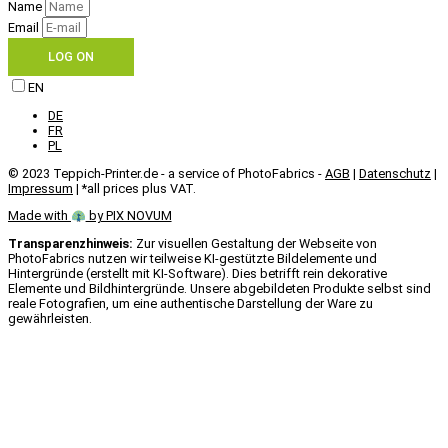
Name
Email
LOG ON
EN
DE
FR
PL
© 2023 Teppich-Printer.de - a service of PhotoFabrics -
AGB
|
Datenschutz
|
Impressum
| *all prices plus VAT.
Made with
by PIX NOVUM
Transparenzhinweis:
Zur visuellen Gestaltung der Webseite von
PhotoFabrics nutzen wir teilweise KI-gestützte Bildelemente und
Hintergründe (erstellt mit KI-Software). Dies betrifft rein dekorative
Elemente und Bildhintergründe. Unsere abgebildeten Produkte selbst sind
reale Fotografien, um eine authentische Darstellung der Ware zu
gewährleisten.