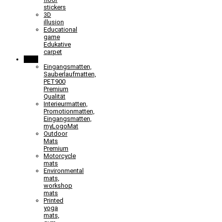
stickers
3D
illusion
Educational
game
Edukative
carpet
Mats
Eingangsmatten,
Sauberlaufmatten,
PET900
Premium
Qualität
Interieurmatten,
Promotionmatten,
Eingangsmatten,
myLogoMat
Outdoor
Mats
Premium
Motorcycle
mats
Environmental
mats,
workshop
mats
Printed
yoga
mats,