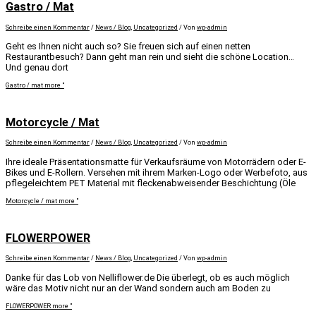
Gastro / Mat
Schreibe einen Kommentar
/
News / Blog
,
Uncategorized
/ Von
wp-admin
Geht es Ihnen nicht auch so? Sie freuen sich auf einen netten
Restaurantbesuch? Dann geht man rein und sieht die schöne Location…
Und genau dort
Gastro / mat
more "
Motorcycle / Mat
Schreibe einen Kommentar
/
News / Blog
,
Uncategorized
/ Von
wp-admin
Ihre ideale Präsentationsmatte für Verkaufsräume von Motorrädern oder E-
Bikes und E-Rollern. Versehen mit ihrem Marken-Logo oder Werbefoto, aus
pflegeleichtem PET Material mit fleckenabweisender Beschichtung (Öle
Motorcycle / mat
more "
FLOWERPOWER
Schreibe einen Kommentar
/
News / Blog
,
Uncategorized
/ Von
wp-admin
Danke für das Lob von Nelliflower.de Die überlegt, ob es auch möglich
wäre das Motiv nicht nur an der Wand sondern auch am Boden zu
FLOWERPOWER
more "