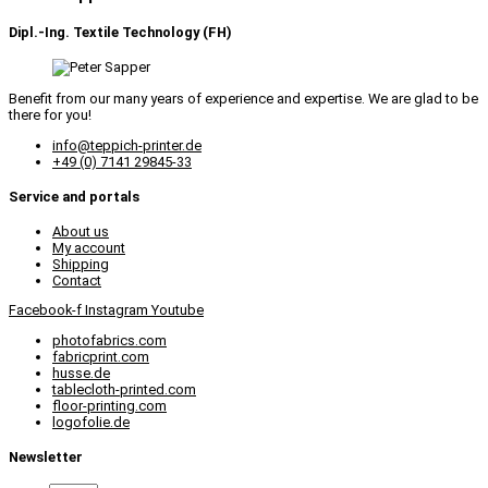
Dipl.-Ing. Textile Technology (FH)
Benefit from our many years of experience and expertise. We are glad to be
there for you!
info@teppich-printer.de
+49 (0) 7141 29845-33
Service and portals
About us
My account
Shipping
Contact
Facebook-f
Instagram
Youtube
photofabrics.com
fabricprint.com
husse.de
tablecloth-printed.com
floor-printing.com
logofolie.de
Newsletter