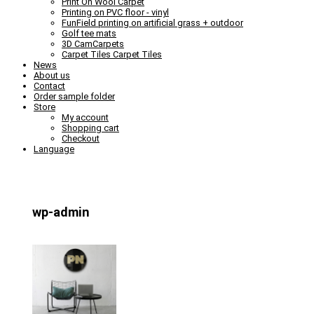
Print On Wool Carpet
Printing on PVC floor - vinyl
FunField printing on artificial grass + outdoor
Golf tee mats
3D CamCarpets
Carpet Tiles Carpet Tiles
News
About us
Contact
Order sample folder
Store
My account
Shopping cart
Checkout
Language
wp-admin