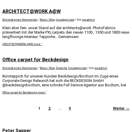
ARCHITECT@WORK A@W
Schreibe einen Kommentar
/
News / Blog
,
Uncategorized
/ Von
wp-admin
Klein aber fein: unser Stand auf der architects@work. PhotoFabrics
präsentiert mit der Marke PXLcarpets den neuen 1100 , 1300 und 1800 neue
langfloorige Interieur-Teppiche… Gemeinsam
ARCHITECT@WORK A@W
more "
Office carpet for Beckdesign
Schreibe einen Kommentar
/
News / Blog
,
Teppiche
,
Uncategorized
/ Von
wp-admin
Büroteppich für unseren Kunden Beckdesign/Bochum Im Zuge eines
Corporate Design Relaunch hat sich die BECKDESIGN GmbH
@beckdesignbochum, eine schicke Full Service Agentur aus Bochum, bei
Office carpet for Beckdesign
more "
1
2
…
9
Weiter
→
Peter Sapper