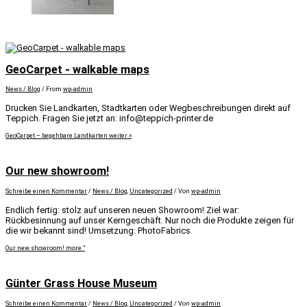
GeoCarpet - walkable maps
News / Blog
/ From
wp-admin
Drucken Sie Landkarten, Stadtkarten oder Wegbeschreibungen direkt auf
Teppich. Fragen Sie jetzt an: info@teppich-printer.de
GeoCarpet – begehbare Landkarten
weiter »
Our new showroom!
Schreibe einen Kommentar
/
News / Blog
,
Uncategorized
/ Von
wp-admin
Endlich fertig: stolz auf unseren neuen Showroom! Ziel war:
Rückbesinnung auf unser Kerngeschäft. Nur noch die Produkte zeigen für
die wir bekannt sind! Umsetzung: PhotoFabrics
Our new showroom!
more "
Günter Grass House Museum
Schreibe einen Kommentar
/
News / Blog
,
Uncategorized
/ Von
wp-admin