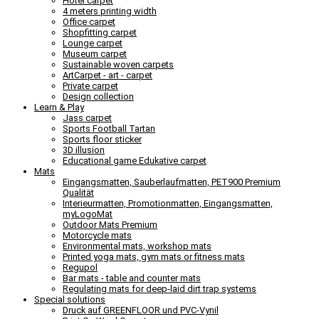
Hotel carpet
4 meters printing width
Office carpet
Shopfitting carpet
Lounge carpet
Museum carpet
Sustainable woven carpets
ArtCarpet - art - carpet
Private carpet
Design collection
Learn & Play
Jass carpet
Sports Football Tartan
Sports floor sticker
3D illusion
Educational game Edukative carpet
Mats
Eingangsmatten, Sauberlaufmatten, PET900 Premium
Qualität
Interieurmatten, Promotionmatten, Eingangsmatten,
myLogoMat
Outdoor Mats Premium
Motorcycle mats
Environmental mats, workshop mats
Printed yoga mats, gym mats or fitness mats
Regupol
Bar mats - table and counter mats
Regulating mats for deep-laid dirt trap systems
Special solutions
Druck auf GREENFLOOR und PVC-Vynil